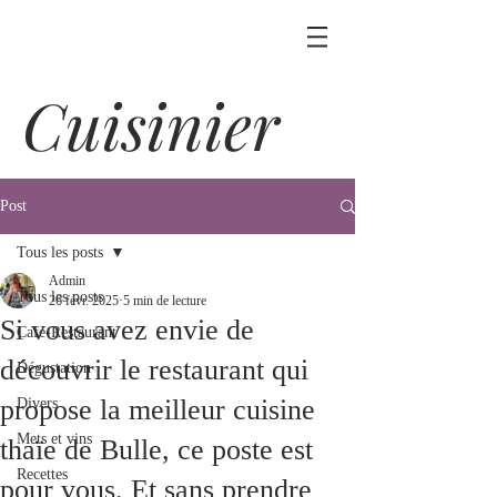
Cuisinier
Post
Tous les posts
Admin
Tous les posts
26 févr. 2025
5 min de lecture
Si vous avez envie de
Café-Restaurant
découvrir le restaurant qui
Dégustation
propose la meilleur cuisine
Divers
Mets et vins
thaïe de Bulle, ce poste est
Recettes
pour vous. Et sans prendre