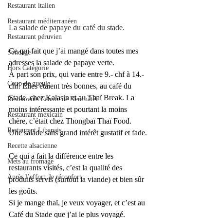
Restaurant italien
Restaurant méditerranéen
La salade de papaye du café du stade. 
Restaurant péruvien
Ce qui fait que j’ai mangé dans toutes mes 
Sondage
adresses la salade de papaye verte.
Hors Catégorie
À 
part son prix, qui varie entre 9.- chf à 14.- 
Coup de gueule
chf. Elles étaient très bonnes, au café du 
Stade, chez Kalasin et au Thaï Break. La 
Restaurants Canton de Neuchâtel
moins intéressante et pourtant la moins 
Restaurant mexicain
chère, c’était chez Thongbaï Thaï Food. 
Restaurant Libanais
Une salade sans grand intérêt gustatif et fade.
Recette alsacienne
Ce qui a fait la différence entre les 
Mets au fromage
restaurants visités, c’est la qualité des 
Après l’effort, le réconfort.
produits servis (surtout la viande) et bien sûr 
les goûts.
Si je mange thaï, je veux voyager, et c’est au 
Café du Stade que j’ai le plus voyagé.