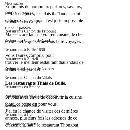
Mets sucrés
Empreints de nombreux parfums, saveurs, 
Entrées et potages
herbes et épices, les plats thaïlandais sont 
délicieux, mais après il est juste impossible 
Restaurants en Gruyère
de s'en passer.
Restaurants Canton de Fribourg
Mais encore faut-il avoir en cuisine, le chef 
Restaurants Canton de Vaud
ou la cheffe qui sache vous faire voyager.
Restaurants à Bulle 1630
Vous l'aurez compris, pour 
Restaurants à Zürich
trouver le meilleur restaurant thaïlandais de 
Restaurants Canton de Genève
Bulle, c'est par ici ! 
Restaurants Canton du Valais
Les restaurants Thaïs de Bulle.
Restaurants en France
Restaurants en ville de Fribourg
Si vous avez envie de découvrir la cuisine 
thaïe, ce poste est pour vous.
Restaurants en Alsace
J’ai eu la chance de visiter ces dernières 
Restaurants à Lyon
années, plusieurs fois les adresses de ce 
Info gastronomique
classement, sauf  le restaurant 
Thongbaï 