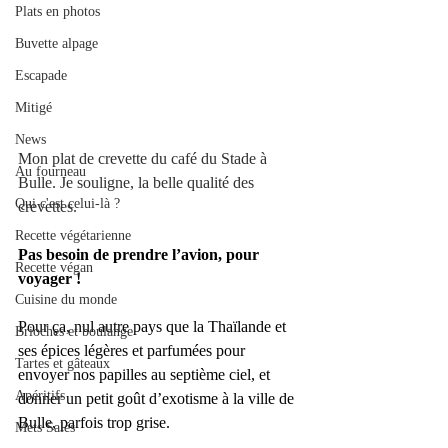
Plats en photos
Buvette alpage
Escapade
Mitigé
News
Mon plat de crevette du café du Stade à 
Au fourneau
Bulle. Je souligne, la belle qualité des 
Qui c'est celui-là ?
crevettes.
Recette végétarienne
Pas besoin de prendre l’avion, pour 
Recette végan
voyager !
Cuisine du monde
Pour ça, nul autre pays que la Thaïlande et 
Brioches et boulange
ses épices légères et parfumées pour 
Tartes et gâteaux
envoyer nos papilles au septième ciel, et 
Apéritifs
donner un petit goût d’exotisme à la ville de 
Bulle, parfois trop grise.
Mets Salés