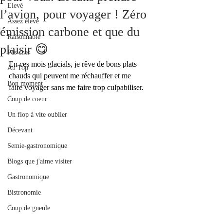
Elevé
l’avion, pour voyager ! Zéro
Assez élevé
émission carbone et que du
Raisonnable
plaisir 😋
Pas cher
En ces mois glacials, je rêve de bons plats 
Au Top
chauds qui peuvent me réchauffer et me 
Bon moment
faire voyager sans me faire trop culpabiliser.
Coup de coeur
Un flop à vite oublier
Décevant
Semie-gastronomique
Blogs que j'aime visiter
Gastronomique
Bistronomie
Coup de gueule