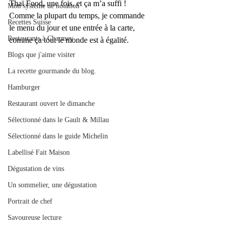
Thaï Food, une fois, et ça m’a suffi !
Mon système de notation
Comme la plupart du temps, je commande 
Recettes Suisse
le menu du jour et une entrée à la carte, 
Restaurants à Charmey
comme ça tout le monde est à égalité.
Blogs que j'aime visiter
La recette gourmande du blog.
Hamburger
Restaurant ouvert le dimanche
Sélectionné dans le Gault & Millau
Sélectionné dans le guide Michelin
Labellisé Fait Maison
Dégustation de vins
Un sommelier, une dégustation
Portrait de chef
Savoureuse lecture