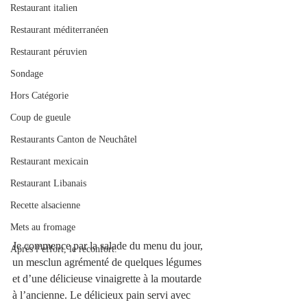
Restaurant italien
Restaurant méditerranéen
Restaurant péruvien
Sondage
Hors Catégorie
Coup de gueule
Restaurants Canton de Neuchâtel
Restaurant mexicain
Restaurant Libanais
Recette alsacienne
Mets au fromage
Je commence par la salade du menu du jour, 
Après l’effort, le réconfort.
un mesclun agrémenté de quelques légumes 
et d’une délicieuse vinaigrette à la moutarde 
à l’ancienne. Le délicieux pain servi avec 