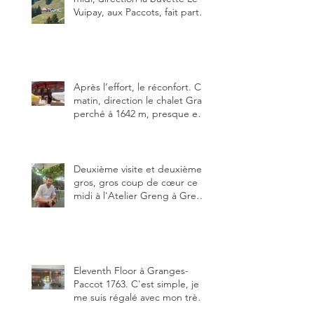
Vuipay, aux Paccots, fait partie
des trois meilleures buvettes
que j’ai visitées du canton de
Fribourg. Pour ne pas dire la
meilleure.
Après l’effort, le réconfort. Ce
matin, direction le chalet Grat
perché à 1642 m, presque en
dessous des Gastlosen. C’est
ma deuxième visite au Chalet
Grat et toujours avec autant
de plaisir.
Deuxième visite et deuxième
gros, gros coup de cœur ce
midi à l'Atelier Greng à Greng
3280, un établissement repris
depuis début avril 2025 par un
jeune couple, Valérie Bieri et
Michel Hojac.
Eleventh Floor à Granges-
Paccot 1763. C'est simple, je
me suis régalé avec mon très
bon smash burger