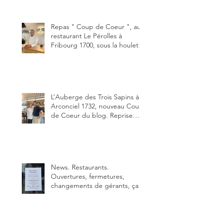
"Oklahoma" en forma triples.
Un burger que j'ai noté 8,5 sur
10.
Repas " Coup de Coeur ", au
restaurant Le Pérolles à
Fribourg 1700, sous la houlette
depuis début février de Julien
Ayer et Victor Moriez le
nouveau chef des lieux.
L’Auberge des Trois Sapins à
Arconciel 1732, nouveau Coup
de Coeur du blog. Reprise
depuis quelques jours (le 2
juin), par Sandra Hayoz et
Sébastien Haas, elle cartonne
déjà.
News. Restaurants.
Ouvertures, fermetures,
changements de gérants, ça
bouge dans le canton et
notamment à Bulle (trois
établissements), La Berra