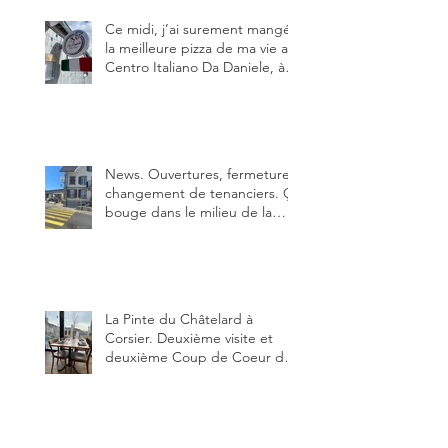
Ce midi, j’ai surement mangé
la meilleure pizza de ma vie au
Centro Italiano Da Daniele, à
Bulle. Elle était absolument
parfaite.
News. Ouvertures, fermeture,
changement de tenanciers. Ça
bouge dans le milieu de la
restauration dans le canton de
Fribourg. La prochaine
réouverture: l'Auberge des
Trois Sapin à Arconciel le 2
juin.
La Pinte du Châtelard à
Corsier. Deuxième visite et
deuxième Coup de Coeur du
blog, pour cette agréable
Pinte, son accueil rare, et sa
très bonne cuisine.