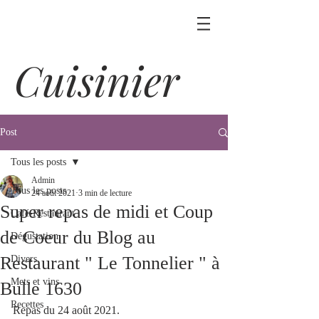
Cuisinier
Post
Tous les posts
Admin
Tous les posts
24 août 2021
3 min de lecture
Super repas de midi et Coup
Café-Restaurant
de Coeur du Blog au
Dégustation
Restaurant " Le Tonnelier " à
Divers
Mets et vins
Bulle 1630
Recettes
Repas du 24 août 2021. 