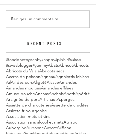
Rédigez un commentaire...
RECENT POSTS
#foodphotography
#happy
#plaisir
#suisse
#swissblogger
#yummy
Abats
Abricot
Abricots
Abricots du Valais
Abricots secs
Accras de poisson
Agneau
Agnolottis Maison
Ail
Ail des ours
Aligoté
Alsace
Amandes
Amandes moulues
Amandes effilées
Amuse-bouche
Ananas
Anchois
Aneth
Apéritif
Araignée de porc
Artichaut
Asperges
Assiette de charcuteries
Assiette de crudités
Assiette fribourgeoise
Association mets et vins
Association sans alcool et mets
Atriaux
Aubergine
Aubonne
Avocat
Aïl
Baba
Baba au Rhum
Baguette
Baguette apéritive