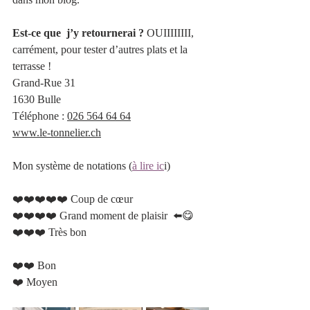
Est-ce que  j’y retournerai ?
 OUIIIIIIII, 
carrément, pour tester d’autres plats et la 
terrasse !
Grand-Rue 31 
1630 Bulle
Téléphone
 :
026 564 64 64
www.le-tonnelier.ch
Mon système de notations (
à lire ic
i)
❤️❤️❤️❤️❤️ Coup de cœur 		 
❤️❤️❤️❤️ Grand moment de plaisir  ⬅️😋	
❤️❤️❤️ Très bon 					 
❤️❤️ Bon 						
❤️ Moyen   