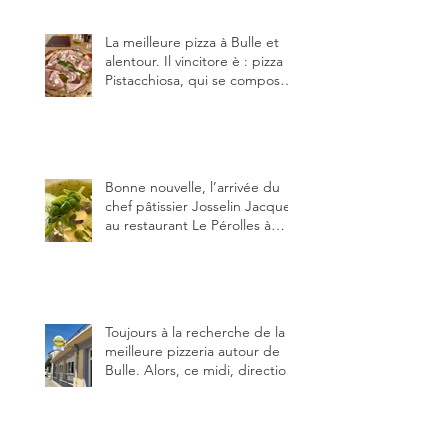
(deux) et Charmey (un).
La meilleure pizza à Bulle et
alentour. Il vincitore è : pizza
Pistacchiosa, qui se compose
de fior di latte, de mortadelle,
crème de pistache et
stracciatella, dal Centro
Italiano, Da Danielle.
Bonne nouvelle, l’arrivée du
chef pâtissier Josselin Jacquet
au restaurant Le Pérolles à
Fribourg. Info Gault & Millau
Channel.
Toujours à la recherche de la
meilleure pizzeria autour de
Bulle. Alors, ce midi, direction
le restaurant le Tivoli, une
adresse qui m’a été conseillée
sur FB et que je ne connaissais
pas.