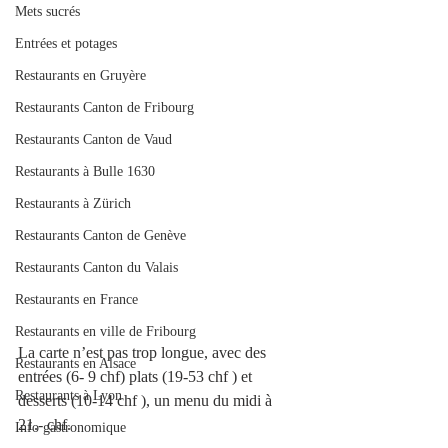
Mets sucrés
Entrées et potages
Restaurants en Gruyère
Restaurants Canton de Fribourg
Restaurants Canton de Vaud
Restaurants à Bulle 1630
Restaurants à Zürich
Restaurants Canton de Genève
Restaurants Canton du Valais
Restaurants en France
Restaurants en ville de Fribourg
La carte n’est pas trop longue, avec des 
Restaurants en Alsace
entrées (6- 9 chf) plats (19-53 chf ) et 
Restaurants à Lyon
desserts (10-14 chf ), un menu du midi à 
21.- chf. 
Info gastronomique