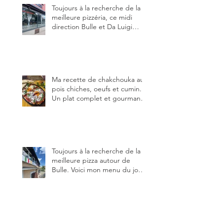
Toujours à la recherche de la
meilleure pizzéria, ce midi
direction Bulle et Da Luigi
Bella Napoli.
Ma recette de chakchouka aux
pois chiches, oeufs et cumin.
Un plat complet et gourmand,
qui peut être aussi bien
en manger au brunch, au
lunch ou au souper. Ma
recette en photos.
Toujours à la recherche de la
meilleure pizza autour de
Bulle. Voici mon menu du jour
au restaurant Trattoria 2.0, à La
Tour-de-Trême 1635.