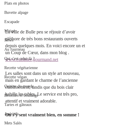
Plats en photos
Buvette alpage
Escapade
Mitigé
La ville de Bulle peu se réjouir d’avoir 
pléthore de très bons restaurants ouverts 
News
depuis quelques mois. En voici encore un et 
Au fourneau
un Coup de Cœur, dans mon blog . 
Qui c'est celui-là ?
www.cuisinier-gourmand.net
Recette végétarienne
Les salles sont dans un style art nouveau, 
Recette végan
mais en gardant le charme de l’ancienne 
Cuisine du monde
établissement, tandis que du bois clair 
habille les tables. Le service est très pro, 
Brioches et boulange
attentif et vraiment adorable. 
Tartes et gâteaux
Apéritifs
On s’y sent vraiment bien, en somme !
Mets Salés