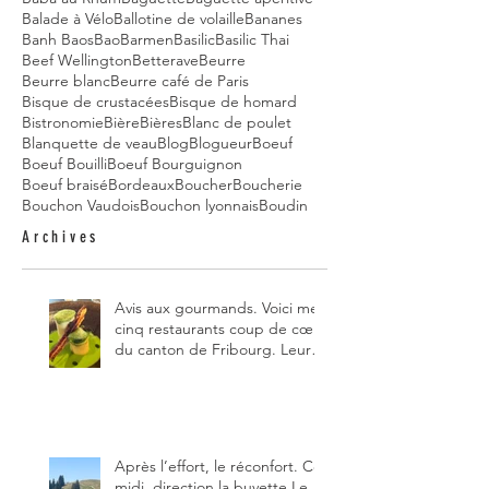
Balade à Vélo
Ballotine de volaille
Bananes
Banh Baos
Bao
Barmen
Basilic
Basilic Thai
Beef Wellington
Betterave
Beurre
Beurre blanc
Beurre café de Paris
Bisque de crustacées
Bisque de homard
Bistronomie
Bière
Bières
Blanc de poulet
Blanquette de veau
Blog
Blogueur
Boeuf
Boeuf Bouilli
Boeuf Bourguignon
Boeuf braisé
Bordeaux
Boucher
Boucherie
Bouchon Vaudois
Bouchon lyonnais
Boudin
Archives
Avis aux gourmands. Voici mes
cinq restaurants coup de cœur
du canton de Fribourg. Leurs
particularités : un très bon
rapport qualité-prix-plaisir.
Alors, ne tardez pas à aller les
visiter !
Après l’effort, le réconfort. Ce
midi, direction la buvette Le