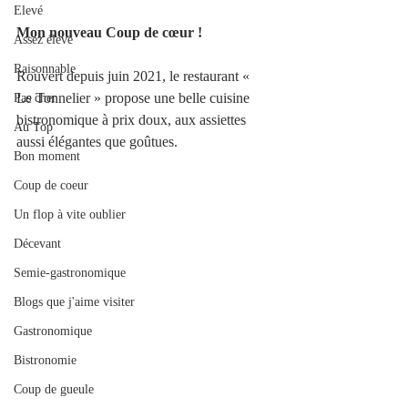
Elevé
Mon nouveau Coup de cœur !
Assez élevé
Raisonnable
Rouvert depuis juin 2021, le restaurant «  
Le Tonnelier » propose une belle cuisine 
Pas cher
bistronomique à prix doux, aux assiettes 
Au Top
aussi élégantes que goûtues. 
Bon moment
Coup de coeur
Un flop à vite oublier
Décevant
Semie-gastronomique
Blogs que j'aime visiter
Gastronomique
Bistronomie
Coup de gueule