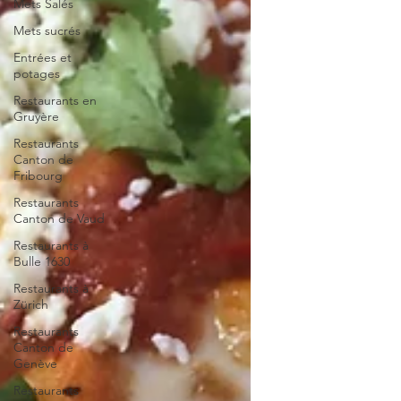
Mets Salés
Mets sucrés
Entrées et
potages
Restaurants en
Gruyère
Restaurants
Canton de
Fribourg
Restaurants
Canton de Vaud
Restaurants à
Bulle 1630
Restaurants à
Zürich
Restaurants
Canton de
Genève
Restaurants