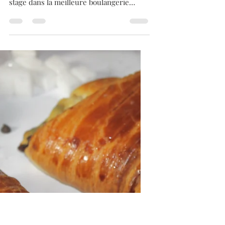
meilleure boulangerie
pâtisserie de Guebwiller.
Ça date maintenant (1985) !
Ma recette de la brioche, une recette qui
vient d’Alsace, alors que je faisais un
stage dans la meilleure boulangerie
pâtisserie de Guebwiller, et ça date
maintenant (1985). Et pourtant, je fais
immuablement que cette recette. C’est
un ancien collègue de travail qui m’a
demandé la recette il y a quelques jours.
Alors, je me suis mis au fourneau, pour
la réaliser et la mettre en photos. Les
vendredis matin, j’en fabriquais sur mon
lieu de travail et elles étaient en vente,
com