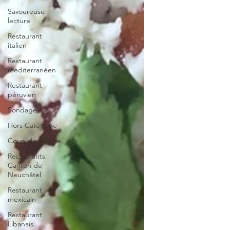
Savoureuse
lecture
Restaurant
italien
Restaurant
méditerranéen
Restaurant
péruvien
Sondage
Hors Catégorie
Coup de gueule
Restaurants
Canton de
Neuchâtel
Restaurant
mexicain
Restaurant
Libanais