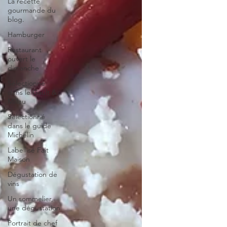
La recette
gourmande du
blog.
Hamburger
Restaurant
ouvert le
dimanche
Sélectionné
dans le Gault &
Millau
Sélectionné
dans le guide
Michelin
Labellisé Fait
Maison
Dégustation de
vins
Un sommelier,
une dégustation
Portrait de chef