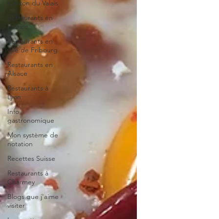
Canton du Valais
Restaurants en
France
Restaurants en
ville de Fribourg
Restaurants en
Alsace
Restaurants à
Lyon
Info
gastronomique
Mon système de
notation
Recettes Suisse
Restaurants à
Charmey
Blogs que j'aime
visiter