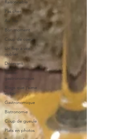
Raisonnable
Pas cher
Au Top
Bon moment
Coup de coeur
Un flop à vite
oublier
Décevant
Semie-
gastronomique
Blogs que j'aime
visiter
Gastronomique
Bistronomie
Coup de gueule
Plats en photos