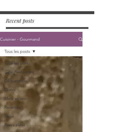
Recent posts
Cuisinier - Gourmand
Tous les posts
Tous les posts
Café-Restaurant
Dégustation
Divers
Mets et vins
Recettes
Elevé
Assez élevé