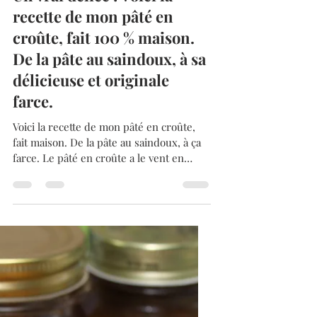
Admin
22 févr.
3 min de lecture
Un vrai délice ! Voici la
recette de mon pâté en
croûte, fait 100 % maison.
De la pâte au saindoux, à sa
délicieuse et originale
farce.
Voici la recette de mon pâté en croûte,
fait maison. De la pâte au saindoux, à ça
farce. Le pâté en croûte a le vent en
poupe ces dernières années, alors je suis
toujours à l’affût des traiteurs,
charcutiers et bouchers qui en
proposent, parfois à des prix plutôt
élevés, pour des résultats pas souvent