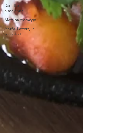
Recette
alsacienne
Mets au fromage
Après l’effort, le
réconfort.