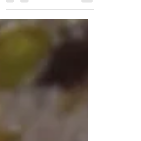
complet et gourmand pour le dîner. Vous
pouvez aussi servir ce plat avec du pain
oriental et une sauce au yaourt et au
citron pour encore plus de
gourmandise... La chakchouka, c’est quoi
? (chakchouquoi?) Un mélange (c’est la
traduction du mot arabe !) de tomates,
poivrons, oignons, cumin et oeufs. Ça,
c’est pour la base. Arrivent ensuite les
nombreuses variantes selon l’origine
géographique : on trouve n