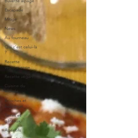
Buvette alpage
Escapade
Mitigé
News
Au fourneau
Qui c'est celui-là
?
Recette
végétarienne
Recette végan
Cuisine du
monde
Brioches et
boulange
Tartes et
gâteaux
Apéritifs