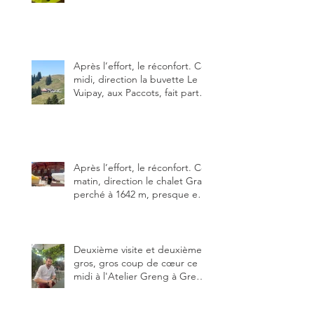
particularités : un très bon
rapport qualité-prix-plaisir.
Alors, ne tardez pas à aller les
visiter !
Après l’effort, le réconfort. Ce
midi, direction la buvette Le
Vuipay, aux Paccots, fait partie
des trois meilleures buvettes
que j’ai visitées du canton de
Fribourg. Pour ne pas dire la
meilleure.
Après l’effort, le réconfort. Ce
matin, direction le chalet Grat
perché à 1642 m, presque en
dessous des Gastlosen. C’est
ma deuxième visite au Chalet
Grat et toujours avec autant
de plaisir.
Deuxième visite et deuxième
gros, gros coup de cœur ce
midi à l'Atelier Greng à Greng
3280, un établissement repris
depuis début avril 2025 par un