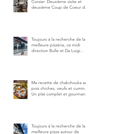
Corsier. Deuxième visite et
deuxième Coup de Coeur du
blog, pour cette agréable
Pinte, son accueil rare, et sa
très bonne cuisine.
Toujours à la recherche de la
meilleure pizzéria, ce midi
direction Bulle et Da Luigi
Bella Napoli.
Ma recette de chakchouka aux
pois chiches, oeufs et cumin.
Un plat complet et gourmand,
qui peut être aussi bien
en manger au brunch, au
lunch ou au souper. Ma
recette en photos.
Toujours à la recherche de la
meilleure pizza autour de