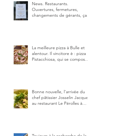
News. Restaurants.
Ouvertures, fermetures,
changements de gérants, ça
bouge dans le canton et
notamment à Bulle (trois
établissements), La Berra
(deux) et Charmey (un).
La meilleure pizza à Bulle et
alentour. Il vincitore è : pizza
Pistacchiosa, qui se compose
de fior di latte, de mortadelle,
crème de pistache et
stracciatella, dal Centro
Italiano, Da Danielle.
Bonne nouvelle, l’arrivée du
chef pâtissier Josselin Jacquet
au restaurant Le Pérolles à
Fribourg. Info Gault & Millau
Channel.
Toujours à la recherche de la