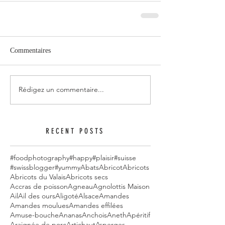
Commentaires
Rédigez un commentaire...
RECENT POSTS
#foodphotography
#happy
#plaisir
#suisse
#swissblogger
#yummy
Abats
Abricot
Abricots
Abricots du Valais
Abricots secs
Accras de poisson
Agneau
Agnolottis Maison
Ail
Ail des ours
Aligoté
Alsace
Amandes
Amandes moulues
Amandes effilées
Amuse-bouche
Ananas
Anchois
Aneth
Apéritif
Araignée de porc
Artichaut
Asperges