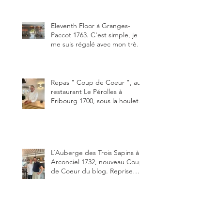
jeune couple, Valérie Bieri et
Michel Hojac.
Eleventh Floor à Granges-
Paccot 1763. C'est simple, je
me suis régalé avec mon très
bon smash burger
"Oklahoma" en forma triples.
Un burger que j'ai noté 8,5 sur
10.
Repas " Coup de Coeur ", au
restaurant Le Pérolles à
Fribourg 1700, sous la houlette
depuis début février de Julien
Ayer et Victor Moriez le
nouveau chef des lieux.
L’Auberge des Trois Sapins à
Arconciel 1732, nouveau Coup
de Coeur du blog. Reprise
depuis quelques jours (le 2
juin), par Sandra Hayoz et
Sébastien Haas, elle cartonne
déjà.