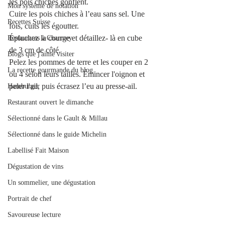
les pois chiches gonflent. 
Mon système de notation
Cuire les pois chiches à l’eau sans sel. Une 
Recettes Suisse
fois, cuits les égoutter. 
Épluchez la courge et détaillez- là en cube 
Restaurants à Charmey
de 3 cm de côté. 
Blogs que j'aime visiter
Pelez les pommes de terre et les couper en 2 
La recette gourmande du blog.
ou 4 selon leurs tailles. Émincer l'oignon et 
peler l'ail, puis écrasez l’eu au presse-ail.
Hamburger
Restaurant ouvert le dimanche
Sélectionné dans le Gault & Millau
Sélectionné dans le guide Michelin
Labellisé Fait Maison
Dégustation de vins
Un sommelier, une dégustation
Portrait de chef
Savoureuse lecture