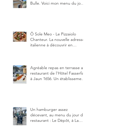
Bulle. Voici mon menu du jour
au restaurant Trattoria 2.0, à La
Tour-de-Trême 1635.
Ô Sole Meo - Le Pizzaiolo
Chanteur. La nouvelle adresse
italienne à découvrir en
Gruyère, au Pâquier et profiter
des talents de chanteur du
pizzaiolo, et chanteur d'opéra
dans l'âme, en mangeant.
Agréable repas en terrasse au
restaurant de l'Hôtel Fasserfall
à Jaun 1656. Un établissement
qui vient de changer de
gérant et de chef, ce début
d'année.
Un hamburger assez
décevant, au menu du jour du
restaurant : Le Dépôt, à La
Roche 1634.