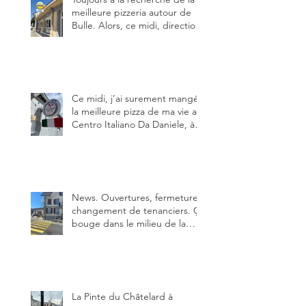
meilleure pizzeria autour de
Bulle. Alors, ce midi, direction
le restaurant le Tivoli, une
adresse qui m’a été conseillée
sur FB et que je ne connaissais
pas.
Ce midi, j’ai surement mangé
la meilleure pizza de ma vie au
Centro Italiano Da Daniele, à
Bulle. Elle était absolument
parfaite.
News. Ouvertures, fermeture,
changement de tenanciers. Ça
bouge dans le milieu de la
restauration dans le canton de
Fribourg. La prochaine
réouverture: l'Auberge des
Trois Sapin à Arconciel le 2
juin.
La Pinte du Châtelard à