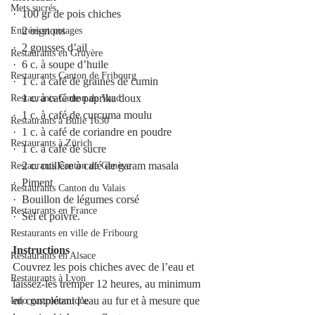
Mets sucrés
·  100 gr de pois chiches
·  2 oignons 
Entrées et potages
·  2 gousses d’ail
Restaurants en Gruyère
·  6 c. à soupe d’huile
Restaurants Canton de Fribourg
·  1 c. à café de graines de cumin 
·  1 c. à café de paprika doux
Restaurants Canton de Vaud
·  1 c. à café de curcuma moulu
Restaurants à Bulle 1630
·  1 c. à café de coriandre en poudre
Restaurants à Zürich
·  1 c. à café de sucre
·  2 c. cuillère à café de garam masala
Restaurants Canton de Genève
·  Piment
Restaurants Canton du Valais
·  Bouillon de légumes corsé 
Restaurants en France
·  Sel et poivre.
Restaurants en ville de Fribourg
Instructions
Restaurants en Alsace
Couvrez les pois chiches avec de l’eau et 
Restaurants à Lyon
laissez-les tremper 12 heures, au minimum 
en complétant l’eau au fur et à mesure que 
Info gastronomique