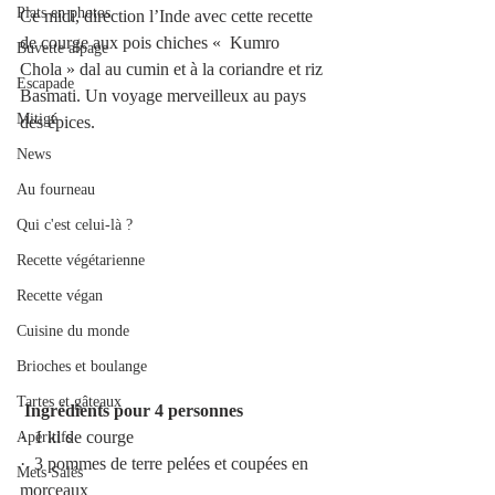
Plats en photos
Ce midi, direction l’Inde avec cette recette 
de courge aux pois chiches «  Kumro 
Buvette alpage
Chola » dal au cumin et à la coriandre et riz 
Escapade
Basmati. Un voyage merveilleux au pays 
Mitigé
des épices.
News
Au fourneau
Qui c'est celui-là ?
Recette végétarienne
Recette végan
Cuisine du monde
Brioches et boulange
Tartes et gâteaux
Ingrédients pour 4 personnes
·  1 kl de courge 
Apéritifs
·  3 pommes de terre pelées et coupées en 
Mets Salés
morceaux