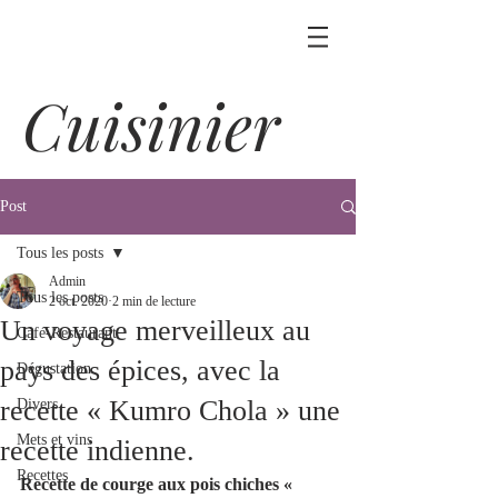
Cuisinier
Post
Tous les posts
Admin
Tous les posts
2 oct. 2020
2 min de lecture
Un voyage merveilleux au
Café-Restaurant
pays des épices, avec la
Dégustation
recette « Kumro Chola » une
Divers
Mets et vins
recette indienne.
Recettes
Recette de courge aux pois chiches «  