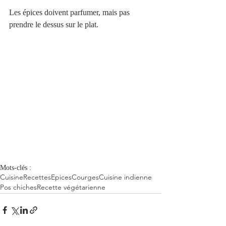
Les épices doivent parfumer, mais pas 
prendre le dessus sur le plat.
Mots-clés :
Cuisine
Recettes
Epices
Courges
Cuisine indienne
Pos chiches
Recette végétarienne