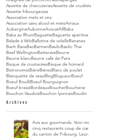
Assiette de charcuteries
Assiette de crudités
Assiette fribourgeoise
Association mets et vins
Association sans alcool et mets
Atriaux
Aubergine
Aubonne
Avocat
Aïl
Baba
Baba au Rhum
Baguette
Baguette apéritive
Balade à Vélo
Ballotine de volaille
Bananes
Banh Baos
Bao
Barmen
Basilic
Basilic Thai
Beef Wellington
Betterave
Beurre
Beurre blanc
Beurre café de Paris
Bisque de crustacées
Bisque de homard
Bistronomie
Bière
Bières
Blanc de poulet
Blanquette de veau
Blog
Blogueur
Boeuf
Boeuf Bouilli
Boeuf Bourguignon
Boeuf braisé
Bordeaux
Boucher
Boucherie
Bouchon Vaudois
Bouchon lyonnais
Boudin
Archives
Avis aux gourmands. Voici mes
cinq restaurants coup de cœur
du canton de Fribourg. Leurs