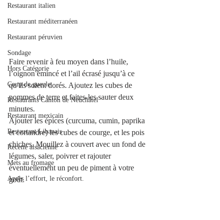
Restaurant italien
Restaurant méditerranéen
Restaurant péruvien
Sondage
Faire revenir à feu moyen dans l’huile, 
Hors Catégorie
l’oignon émincé et l’ail écrasé jusqu’à ce 
Coup de gueule
qu’ils soient dorés. Ajoutez les cubes de 
pommes de terre et faites-les sauter deux 
Restaurants Canton de Neuchâtel
minutes.
Restaurant mexicain
Ajouter les épices (curcuma, cumin, paprika 
Restaurant Libanais
et coriandre) les cubes de courge, et les pois 
chiches. Mouillez à couvert avec un fond de 
Recette alsacienne
légumes, saler, poivrer et rajouter 
Mets au fromage
éventuellement un peu de piment à votre 
Après l’effort, le réconfort.
goût.