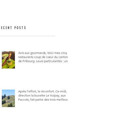
RECENT POSTS
Avis aux gourmands. Voici mes cinq
restaurants coup de cœur du canton
de Fribourg. Leurs particularités : un
très bon rapport qualité-prix-plaisir.
Alors, ne tardez pas à aller les visiter !
Après l’effort, le réconfort. Ce midi,
direction la buvette Le Vuipay, aux
Paccots, fait partie des trois meilleures
buvettes que j’ai visitées du canton de
Fribourg. Pour ne pas dire la
meilleure.