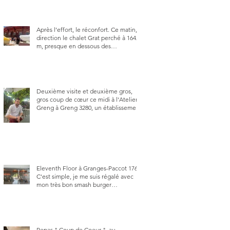
Après l’effort, le réconfort. Ce matin,
direction le chalet Grat perché à 1642
m, presque en dessous des
Gastlosen. C’est ma deuxième visite
au Chalet Grat et toujours avec autant
de plaisir.
Deuxième visite et deuxième gros,
gros coup de cœur ce midi à l'Atelier
Greng à Greng 3280, un établissement
repris depuis début avril 2025 par un
jeune couple, Valérie Bieri et Michel
Hojac.
Eleventh Floor à Granges-Paccot 1763.
C'est simple, je me suis régalé avec
mon très bon smash burger
"Oklahoma" en forma triples. Un
burger que j'ai noté 8,5 sur 10.
Repas " Coup de Coeur ", au