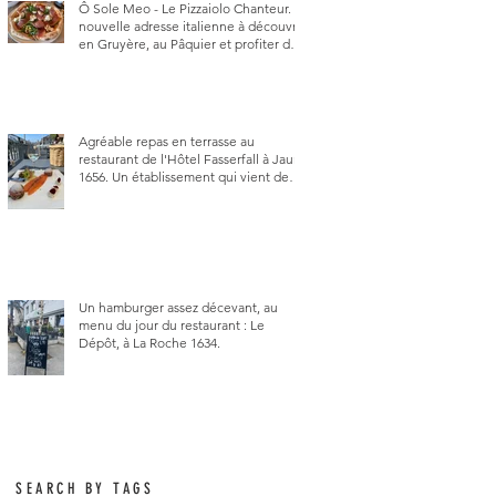
Ô Sole Meo - Le Pizzaiolo Chanteur. La
nouvelle adresse italienne à découvrir
en Gruyère, au Pâquier et profiter des
talents de chanteur du pizzaiolo, et
chanteur d'opéra dans l'âme, en
mangeant.
Agréable repas en terrasse au
restaurant de l'Hôtel Fasserfall à Jaun
1656. Un établissement qui vient de
changer de gérant et de chef, ce
début d'année.
Un hamburger assez décevant, au
menu du jour du restaurant : Le
Dépôt, à La Roche 1634.
SEARCH BY TAGS