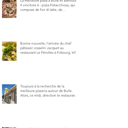
La meilleure pizza à Bulle et alentour.
Il vincitore è : pizza Pistacchiosa, qui se
compose de fior di latte, de
mortadelle, crème de pistache et
stracciatella, dal Centro Italiano, Da
Danielle.
Bonne nouvelle, l’arrivée du chef
pâtissier Josselin Jacquet au
restaurant Le Pérolles à Fribourg. Info
Gault & Millau Channel.
Toujours à la recherche de la
meilleure pizzeria autour de Bulle.
Alors, ce midi, direction le restaurant
le Tivoli, une adresse qui m’a été
conseillée sur FB et que je ne
connaissais pas.