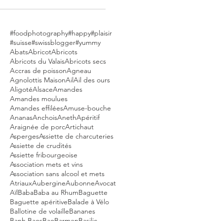
#foodphotography
#happy
#plaisir
#suisse
#swissblogger
#yummy
Abats
Abricot
Abricots
Abricots du Valais
Abricots secs
Accras de poisson
Agneau
Agnolottis Maison
Ail
Ail des ours
Aligoté
Alsace
Amandes
Amandes moulues
Amandes effilées
Amuse-bouche
Ananas
Anchois
Aneth
Apéritif
Araignée de porc
Artichaut
Asperges
Assiette de charcuteries
Assiette de crudités
Assiette fribourgeoise
Association mets et vins
Association sans alcool et mets
Atriaux
Aubergine
Aubonne
Avocat
Aïl
Baba
Baba au Rhum
Baguette
Baguette apéritive
Balade à Vélo
Ballotine de volaille
Bananes
Banh Baos
Bao
Barmen
Basilic