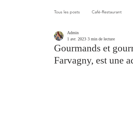
Tous les posts
Café-Restaurant
Admin
Elevé
Assez élevé
Raison
1 avr. 2023
3 min de lecture
Gourmands et gourm
Farvagny, est une ad
Coup de coeur
Un flop à vite 
Blogs que j'aime visiter
Gastr
Plats en photos
Buvette alpa
Qui c'est celui-là ?
Recette vé