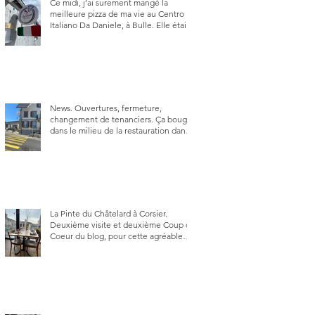
Ce midi, j’ai surement mangé la
meilleure pizza de ma vie au Centro
Italiano Da Daniele, à Bulle. Elle était
absolument parfaite.
News. Ouvertures, fermeture,
changement de tenanciers. Ça bouge
dans le milieu de la restauration dans
le canton de Fribourg. La prochaine
réouverture: l'Auberge des Trois Sapin
à Arconciel le 2 juin.
La Pinte du Châtelard à Corsier.
Deuxième visite et deuxième Coup de
Coeur du blog, pour cette agréable
Pinte, son accueil rare, et sa très
bonne cuisine.