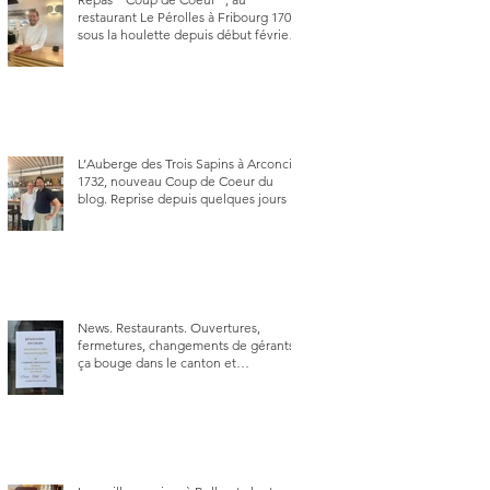
restaurant Le Pérolles à Fribourg 1700,
sous la houlette depuis début février
de Julien Ayer et Victor Moriez le
nouveau chef des lieux.
L’Auberge des Trois Sapins à Arconciel
1732, nouveau Coup de Coeur du
blog. Reprise depuis quelques jours (le
2 juin), par Sandra Hayoz et Sébastien
Haas, elle cartonne déjà.
News. Restaurants. Ouvertures,
fermetures, changements de gérants,
ça bouge dans le canton et
notamment à Bulle (trois
établissements), La Berra (deux) et
Charmey (un).