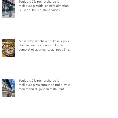
Toujours à la recherche de la
meilleure pizzéria, ce midi direction
Bulle et Da Luigi Bella Napoli.
Ma recette de chakchouka aux pois
chiches, oeufs et cumin. Un plat
complet et gourmand, qui peut être
aussi bien en manger au brunch, au
lunch ou au souper. Ma recette en
photos.
Toujours à la recherche de la
meilleure pizza autour de Bulle. Voici
mon menu du jour au restaurant
Trattoria 2.0, à La Tour-de-Trême 1635.