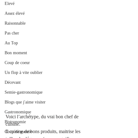
Elevé
Assez élevé
Raisonnable
Pas cher
Au Top
Bon moment
Coup de coeur
Un flop à vite oublier
Décevant
Semie-gastronomique
Blogs que j'aime visiter
Gastronomique
Voici l’archétype, du vrai bon chef de 
Bistronomie
cuisine. 
Il cuisine de bons produits, maitrise les 
Coup de gueule