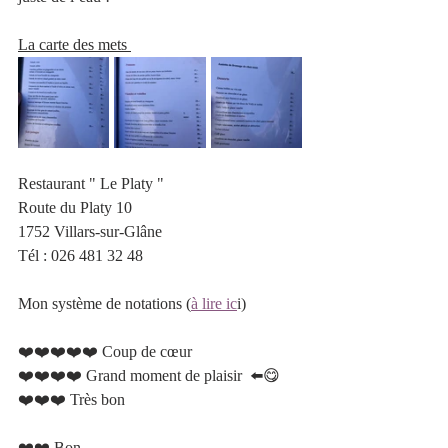
La carte des mets 
Restaurant " Le Platy "
Route du Platy 10 
1752 Villars-sur-Glâne
Tél
 : 
026 481 32 48
Mon système de notations (
à lire ic
i)
❤️❤️❤️❤️❤️ Coup de cœur 		 	
❤️❤️❤️❤️ Grand moment de plaisir  ⬅️😋
❤️❤️❤️ Très bon 					 
❤️❤️ Bon 						