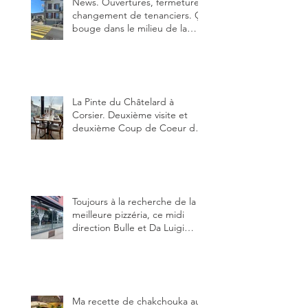
News. Ouvertures, fermeture,
changement de tenanciers. Ça
bouge dans le milieu de la
restauration dans le canton de
Fribourg. La prochaine
réouverture: l'Auberge des
Trois Sapin à Arconciel le 2
juin.
La Pinte du Châtelard à
Corsier. Deuxième visite et
deuxième Coup de Coeur du
blog, pour cette agréable
Pinte, son accueil rare, et sa
très bonne cuisine.
Toujours à la recherche de la
meilleure pizzéria, ce midi
direction Bulle et Da Luigi
Bella Napoli.
Ma recette de chakchouka aux