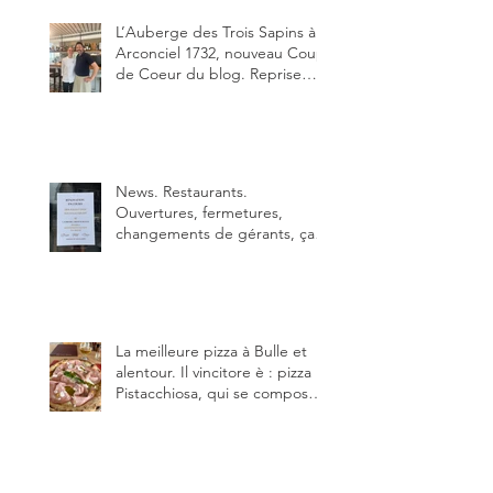
L’Auberge des Trois Sapins à
Arconciel 1732, nouveau Coup
de Coeur du blog. Reprise
depuis quelques jours (le 2
juin), par Sandra Hayoz et
Sébastien Haas, elle cartonne
déjà.
News. Restaurants.
Ouvertures, fermetures,
changements de gérants, ça
bouge dans le canton et
notamment à Bulle (trois
établissements), La Berra
(deux) et Charmey (un).
La meilleure pizza à Bulle et
alentour. Il vincitore è : pizza
Pistacchiosa, qui se compose
de fior di latte, de mortadelle,
crème de pistache et
stracciatella, dal Centro
Italiano, Da Danielle.