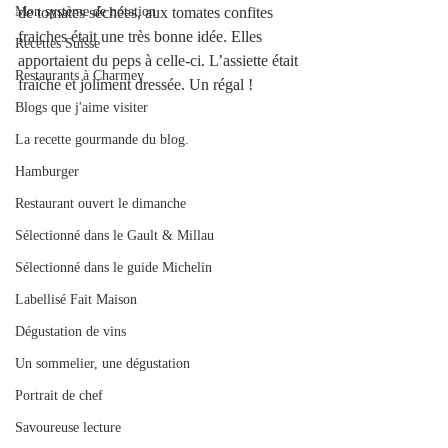
Mon système de notation
de tomates séchées, aux tomates confites 
fraiches était une très bonne idée. Elles 
Recettes Suisse
apportaient du peps à celle-ci. L’assiette était 
Restaurants à Charmey
fraîche et joliment dressée. Un régal !
Blogs que j'aime visiter
La recette gourmande du blog.
Hamburger
Restaurant ouvert le dimanche
Sélectionné dans le Gault & Millau
Sélectionné dans le guide Michelin
Labellisé Fait Maison
Dégustation de vins
Un sommelier, une dégustation
Portrait de chef
Savoureuse lecture