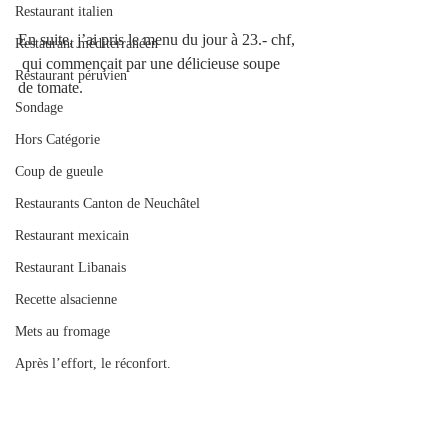
Restaurant italien
En suite, j’ai pris le menu du jour à 23.- chf, 
Restaurant méditerranéen
 qui commençait par une délicieuse soupe 
Restaurant péruvien
de tomate.
Sondage
Hors Catégorie
Coup de gueule
Restaurants Canton de Neuchâtel
Restaurant mexicain
Restaurant Libanais
Recette alsacienne
Mets au fromage
Après l’effort, le réconfort.