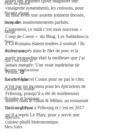
tailles des légumes (pour magnifier une 
Plats en photos
vinaigrette notamment), les cuissons, pour 
Buvette alpage
au final avoir une assiette joliment dressée, 
avec des assaisonnements parfaits. 
Escapade
Clairement, ce midi c’est mon nouveau « 
Mitigé
Coup de Coeur »  du Blog. Les Saltimbocca 
News
à La Romana étaient tendres à souhait ! Ils 
étaient coupés dans le filet de porc et la 
Au fourneau
purée mousseline était la meilleure que j’ai 
Qui c'est celui-là ?
jamais mangée. Une vraie madeleine de 
Recette végétarienne
Proust. 😋
Le chef Marcel Conus pour ne pas le citer, 
Recette végan
n’est pas un inconnu pour les épicuriens de 
Cuisine du monde
Fribourg, puisqu’il a été de nombreuses 
Brioches et boulange
années dans le Gault & Millau, au restaurant 
du Grand Pont à Fribourg et c’est en 2017 
Tartes et gâteaux
qu’il a repris Le Platy, pour y servir une 
Apéritifs
cuisine plutôt bistronomique. 
Mets Salés