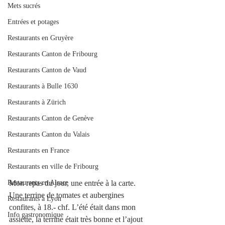
Mets sucrés
Entrées et potages
Restaurants en Gruyère
Restaurants Canton de Fribourg
Restaurants Canton de Vaud
Restaurants à Bulle 1630
Restaurants à Zürich
Restaurants Canton de Genève
Restaurants Canton du Valais
Restaurants en France
Restaurants en ville de Fribourg
Restaurants en Alsace
Mon repas du jour, une entrée à la carte. 
Une terrine de tomates et aubergines 
Restaurants à Lyon
confites, à 18.- chf. L’été était dans mon 
Info gastronomique
assiette, la terrine était très bonne et l’ajout 