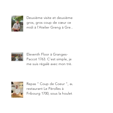
dessous des Gastlosen. C’est
ma deuxième visite au Chalet
Grat et toujours avec autant
de plaisir.
Deuxième visite et deuxième
gros, gros coup de cœur ce
midi à l'Atelier Greng à Greng
3280, un établissement repris
depuis début avril 2025 par un
jeune couple, Valérie Bieri et
Michel Hojac.
Eleventh Floor à Granges-
Paccot 1763. C'est simple, je
me suis régalé avec mon très
bon smash burger
"Oklahoma" en forma triples.
Un burger que j'ai noté 8,5 sur
10.
Repas " Coup de Coeur ", au
restaurant Le Pérolles à
Fribourg 1700, sous la houlette
depuis début février de Julien
Ayer et Victor Moriez le
nouveau chef des lieux.