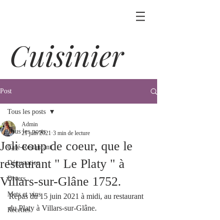
Cuisinier
Post
Tous les posts
Admin
Tous les posts
21 juin 2021
3 min de lecture
Joli coup de coeur, que le
Café-Restaurant
restaurant " Le Platy " à
Dégustation
Villars-sur-Glâne 1752.
Divers
Mets et vins
Repas du 15 juin 2021 à midi, au restaurant 
du Platy à Villars-sur-Glâne.
Recettes