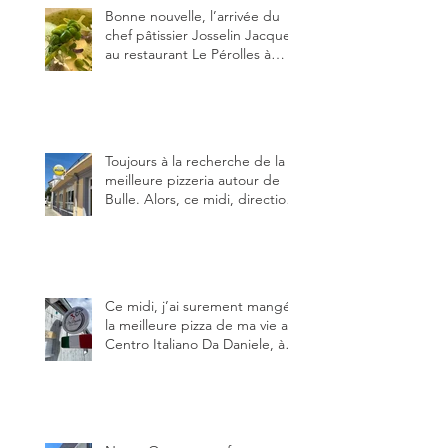
Bonne nouvelle, l’arrivée du
chef pâtissier Josselin Jacquet
au restaurant Le Pérolles à
Fribourg. Info Gault & Millau
Channel.
Toujours à la recherche de la
meilleure pizzeria autour de
Bulle. Alors, ce midi, direction
le restaurant le Tivoli, une
adresse qui m’a été conseillée
sur FB et que je ne connaissais
pas.
Ce midi, j’ai surement mangé
la meilleure pizza de ma vie au
Centro Italiano Da Daniele, à
Bulle. Elle était absolument
parfaite.