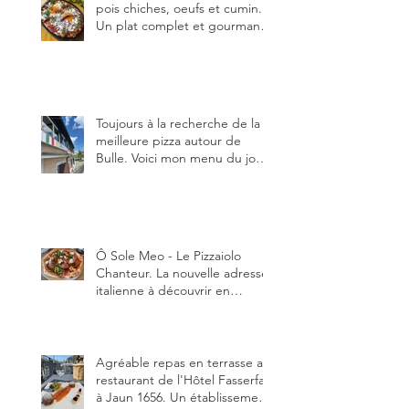
pois chiches, oeufs et cumin.
Un plat complet et gourmand,
qui peut être aussi bien
en manger au brunch, au
lunch ou au souper. Ma
recette en photos.
Toujours à la recherche de la
meilleure pizza autour de
Bulle. Voici mon menu du jour
au restaurant Trattoria 2.0, à La
Tour-de-Trême 1635.
Ô Sole Meo - Le Pizzaiolo
Chanteur. La nouvelle adresse
italienne à découvrir en
Gruyère, au Pâquier et profiter
des talents de chanteur du
pizzaiolo, et chanteur d'opéra
dans l'âme, en mangeant.
Agréable repas en terrasse au
restaurant de l'Hôtel Fasserfall
à Jaun 1656. Un établissement