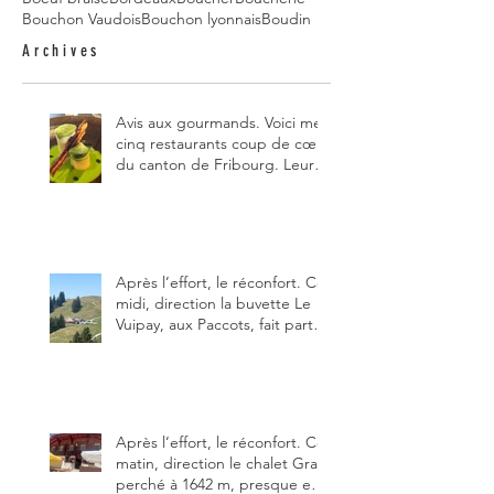
Bouchon Vaudois
Bouchon lyonnais
Boudin
Archives
Avis aux gourmands. Voici mes
cinq restaurants coup de cœur
du canton de Fribourg. Leurs
particularités : un très bon
rapport qualité-prix-plaisir.
Alors, ne tardez pas à aller les
visiter !
Après l’effort, le réconfort. Ce
midi, direction la buvette Le
Vuipay, aux Paccots, fait partie
des trois meilleures buvettes
que j’ai visitées du canton de
Fribourg. Pour ne pas dire la
meilleure.
Après l’effort, le réconfort. Ce
matin, direction le chalet Grat
perché à 1642 m, presque en