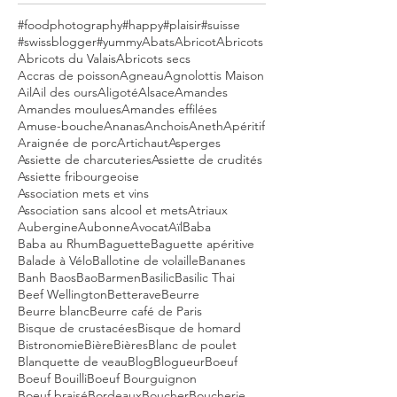
#foodphotography
#happy
#plaisir
#suisse
#swissblogger
#yummy
Abats
Abricot
Abricots
Abricots du Valais
Abricots secs
Accras de poisson
Agneau
Agnolottis Maison
Ail
Ail des ours
Aligoté
Alsace
Amandes
Amandes moulues
Amandes effilées
Amuse-bouche
Ananas
Anchois
Aneth
Apéritif
Araignée de porc
Artichaut
Asperges
Assiette de charcuteries
Assiette de crudités
Assiette fribourgeoise
Association mets et vins
Association sans alcool et mets
Atriaux
Aubergine
Aubonne
Avocat
Aïl
Baba
Baba au Rhum
Baguette
Baguette apéritive
Balade à Vélo
Ballotine de volaille
Bananes
Banh Baos
Bao
Barmen
Basilic
Basilic Thai
Beef Wellington
Betterave
Beurre
Beurre blanc
Beurre café de Paris
Bisque de crustacées
Bisque de homard
Bistronomie
Bière
Bières
Blanc de poulet
Blanquette de veau
Blog
Blogueur
Boeuf
Boeuf Bouilli
Boeuf Bourguignon
Boeuf braisé
Bordeaux
Boucher
Boucherie