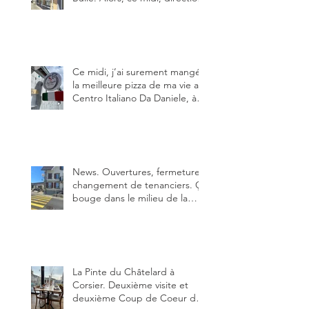
le restaurant le Tivoli, une
adresse qui m’a été conseillée
sur FB et que je ne connaissais
pas.
Ce midi, j’ai surement mangé
la meilleure pizza de ma vie au
Centro Italiano Da Daniele, à
Bulle. Elle était absolument
parfaite.
News. Ouvertures, fermeture,
changement de tenanciers. Ça
bouge dans le milieu de la
restauration dans le canton de
Fribourg. La prochaine
réouverture: l'Auberge des
Trois Sapin à Arconciel le 2
juin.
La Pinte du Châtelard à
Corsier. Deuxième visite et
deuxième Coup de Coeur du