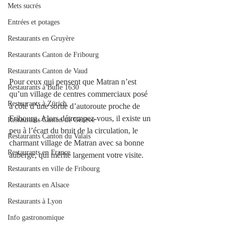
Mets sucrés
Entrées et potages
Restaurants en Gruyère
Restaurants Canton de Fribourg
Restaurants Canton de Vaud
Pour ceux qui pensent que Matran n’est 
Restaurants à Bulle 1630
qu’un village de centres commerciaux posé 
Restaurants à Zürich
à côté d’une sortie d’autoroute proche de 
Fribourg. Alors détrompez-vous, il existe un 
Restaurants Canton de Genève
peu à l’écart du bruit de la circulation, le 
Restaurants Canton du Valais
charmant village de Matran avec sa bonne 
Restaurants en France
auberge, qui mérite largement votre visite. 
Restaurants en ville de Fribourg
Restaurants en Alsace
Restaurants à Lyon
Info gastronomique