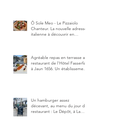
Tour-de-Trême 1635.
Ô Sole Meo - Le Pizzaiolo
Chanteur. La nouvelle adresse
italienne à découvrir en
Gruyère, au Pâquier et profiter
des talents de chanteur du
pizzaiolo, et chanteur d'opéra
dans l'âme, en mangeant.
Agréable repas en terrasse au
restaurant de l'Hôtel Fasserfall
à Jaun 1656. Un établissement
qui vient de changer de
gérant et de chef, ce début
d'année.
Un hamburger assez
décevant, au menu du jour du
restaurant : Le Dépôt, à La
Roche 1634.