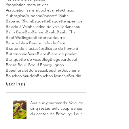
Association mets et vins
Association sans alcool et mets
Atriaux
Aubergine
Aubonne
Avocat
Aïl
Baba
Baba au Rhum
Baguette
Baguette apéritive
Balade à Vélo
Ballotine de volaille
Bananes
Banh Baos
Bao
Barmen
Basilic
Basilic Thai
Beef Wellington
Betterave
Beurre
Beurre blanc
Beurre café de Paris
Bisque de crustacées
Bisque de homard
Bistronomie
Bière
Bières
Blanc de poulet
Blanquette de veau
Blog
Blogueur
Boeuf
Boeuf Bouilli
Boeuf Bourguignon
Boeuf braisé
Bordeaux
Boucher
Boucherie
Bouchon Vaudois
Bouchon lyonnais
Boudin
Archives
Avis aux gourmands. Voici mes
cinq restaurants coup de cœur
du canton de Fribourg. Leurs
particularités : un très bon
rapport qualité-prix-plaisir.