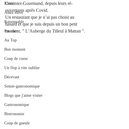
Cuisinier-Gourmand, depuis leurs ré-
Elevé
ouvertures après Covid. 
Assez élevé
Un restaurant que je n’ai pas choisi au 
Raisonnable
hasard et que je suis depuis un bon petit 
moment, " L’Auberge du Tilleul à Matran ". 
Pas cher
Au Top
Bon moment
Coup de coeur
Un flop à vite oublier
Décevant
Semie-gastronomique
Blogs que j'aime visiter
Gastronomique
Bistronomie
Coup de gueule