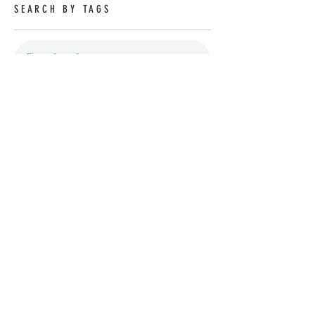
SEARCH BY TAGS
Contactez-nous
Prénom
Nom de famille
E-mail
Téléphone