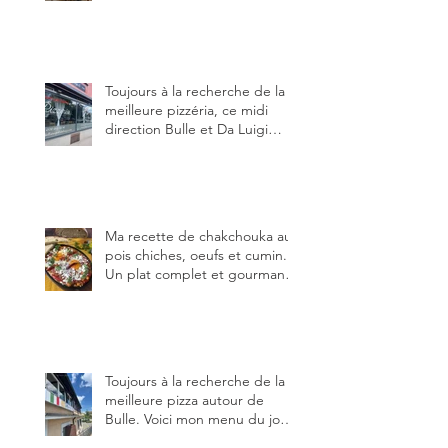
blog, pour cette agréable
Pinte, son accueil rare, et sa
très bonne cuisine.
Toujours à la recherche de la
meilleure pizzéria, ce midi
direction Bulle et Da Luigi
Bella Napoli.
Ma recette de chakchouka aux
pois chiches, oeufs et cumin.
Un plat complet et gourmand,
qui peut être aussi bien
en manger au brunch, au
lunch ou au souper. Ma
recette en photos.
Toujours à la recherche de la
meilleure pizza autour de
Bulle. Voici mon menu du jour
au restaurant Trattoria 2.0, à La