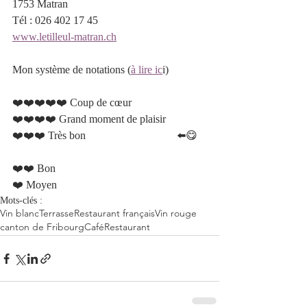
1753 Matran
Tél : 026 402 17 45
www.letilleul-matran.ch
Mon système de notations (
à lire ic
i)
❤️❤️❤️❤️❤️ Coup de cœur 		 	
❤️❤️❤️❤️ Grand moment de plaisir  
❤️❤️❤️ Très bon 				⬅️😋	 
❤️❤️ Bon 						
❤️ Moyen   
Mots-clés :
Vin blanc
Terrasse
Restaurant français
Vin rouge
canton de Fribourg
Café
Restaurant