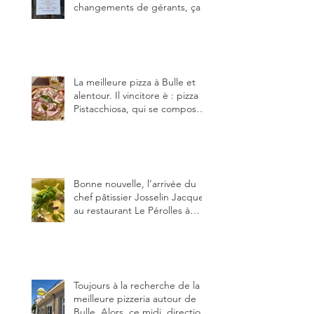
changements de gérants, ça
bouge dans le canton et
notamment à Bulle (trois
établissements), La Berra
(deux) et Charmey (un).
La meilleure pizza à Bulle et
alentour. Il vincitore è : pizza
Pistacchiosa, qui se compose
de fior di latte, de mortadelle,
crème de pistache et
stracciatella, dal Centro
Italiano, Da Danielle.
Bonne nouvelle, l’arrivée du
chef pâtissier Josselin Jacquet
au restaurant Le Pérolles à
Fribourg. Info Gault & Millau
Channel.
Toujours à la recherche de la
meilleure pizzeria autour de
Bulle. Alors, ce midi, direction