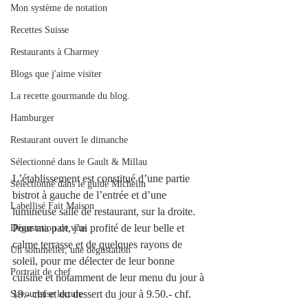
Mon système de notation
Recettes Suisse
Restaurants à Charmey
Blogs que j'aime visiter
La recette gourmande du blog.
Hamburger
Restaurant ouvert le dimanche
Sélectionné dans le Gault & Millau
L’établissement est constitué d’une partie 
Sélectionné dans le guide Michelin
bistrot à gauche de l’entrée et d’une 
Labellisé Fait Maison
lumineuse salle de restaurant, sur la droite. 
Pour ma part, j’ai profité de leur belle et 
Dégustation de vins
calme terrasse et de quelques rayons de 
Un sommelier, une dégustation
soleil, pour me délecter de leur bonne 
Portrait de chef
cuisine et notamment de leur menu du jour à 
19.- chf et du dessert du jour à 9.50.- chf.
Savoureuse lecture