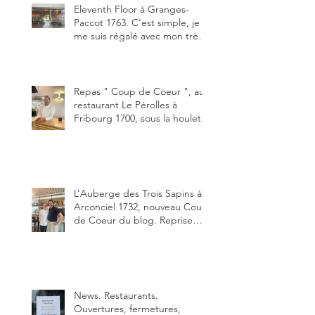
Eleventh Floor à Granges-
Paccot 1763. C'est simple, je
me suis régalé avec mon très
bon smash burger
"Oklahoma" en forma triples.
Un burger que j'ai noté 8,5 sur
10.
Repas " Coup de Coeur ", au
restaurant Le Pérolles à
Fribourg 1700, sous la houlette
depuis début février de Julien
Ayer et Victor Moriez le
nouveau chef des lieux.
L’Auberge des Trois Sapins à
Arconciel 1732, nouveau Coup
de Coeur du blog. Reprise
depuis quelques jours (le 2
juin), par Sandra Hayoz et
Sébastien Haas, elle cartonne
déjà.
News. Restaurants.
Ouvertures, fermetures,