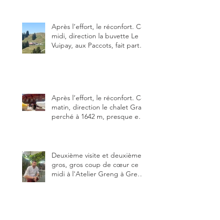
Alors, ne tardez pas à aller les
visiter !
Après l’effort, le réconfort. Ce
midi, direction la buvette Le
Vuipay, aux Paccots, fait partie
des trois meilleures buvettes
que j’ai visitées du canton de
Fribourg. Pour ne pas dire la
meilleure.
Après l’effort, le réconfort. Ce
matin, direction le chalet Grat
perché à 1642 m, presque en
dessous des Gastlosen. C’est
ma deuxième visite au Chalet
Grat et toujours avec autant
de plaisir.
Deuxième visite et deuxième
gros, gros coup de cœur ce
midi à l'Atelier Greng à Greng
3280, un établissement repris
depuis début avril 2025 par un
jeune couple, Valérie Bieri et
Michel Hojac.