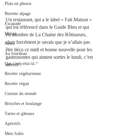
Plats en photos
Buvette alpage
Un restaurant, qui a le label « Fait Maison » 
Escapade
qui est référencé dans le Guide Bleu et qui 
Mitigé
est membre de La Chaine des Rôtisseurs, 
alors forcément je savais que je n’allais pas 
News
être déçu ce midi et bonne nouvelle pour les 
Au fourneau
gastronomes qui aiment sortirs le lundi, c’est 
Qui c'est celui-là ?
ouvert ! 
Recette végétarienne
Recette végan
Cuisine du monde
Brioches et boulange
Tartes et gâteaux
Apéritifs
Mets Salés