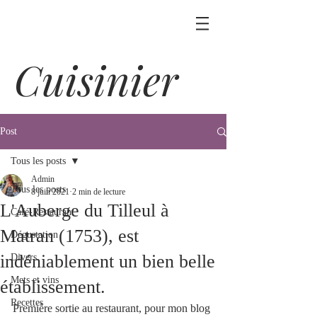
Cuisinier
Post
Tous les posts
Admin
Tous les posts
8 juin 2021
2 min de lecture
L'Auberge du Tilleul à
Café-Restaurant
Matran (1753), est
Dégustation
indéniablement un bien belle
Divers
Mets et vins
établissement.
Recettes
Première sortie au restaurant, pour mon blog 