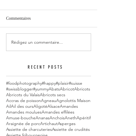
Commentaires
Rédigez un commentaire...
RECENT POSTS
#foodphotography
#happy
#plaisir
#suisse
#swissblogger
#yummy
Abats
Abricot
Abricots
Abricots du Valais
Abricots secs
Accras de poisson
Agneau
Agnolottis Maison
Ail
Ail des ours
Aligoté
Alsace
Amandes
Amandes moulues
Amandes effilées
Amuse-bouche
Ananas
Anchois
Aneth
Apéritif
Araignée de porc
Artichaut
Asperges
Assiette de charcuteries
Assiette de crudités
Assiette fribourgeoise