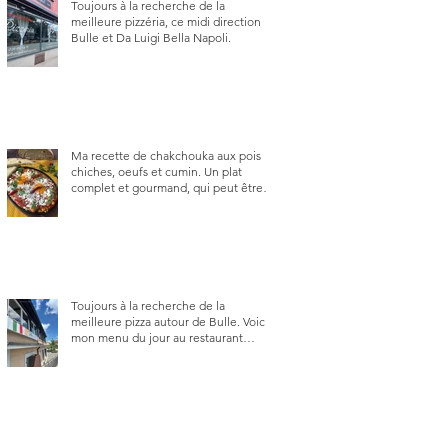
Toujours à la recherche de la
meilleure pizzéria, ce midi direction
Bulle et Da Luigi Bella Napoli.
Ma recette de chakchouka aux pois
chiches, oeufs et cumin. Un plat
complet et gourmand, qui peut être
aussi bien en manger au brunch, au
lunch ou au souper. Ma recette en
photos.
Toujours à la recherche de la
meilleure pizza autour de Bulle. Voici
mon menu du jour au restaurant
Trattoria 2.0, à La Tour-de-Trême 1635.