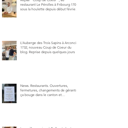
restaurant Le Pérolles à Fribourg 1700,
sous la houlette depuis début février
de Julien Ayer et Victor Moriez le
nouveau chef des lieux.
L’Auberge des Trois Sapins à Arconciel
1732, nouveau Coup de Coeur du
blog. Reprise depuis quelques jours (le
2 juin), par Sandra Hayoz et Sébastien
Haas, elle cartonne déjà.
News. Restaurants. Ouvertures,
fermetures, changements de gérants,
ça bouge dans le canton et
notamment à Bulle (trois
établissements), La Berra (deux) et
Charmey (un).