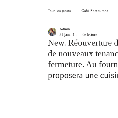
Tous les posts
Café-Restaurant
Admin
Elevé
Assez élevé
Raison
31 janv.
1 min de lecture
New. Réouverture du
de nouveaux tenanc
Coup de coeur
Un flop à vite 
fermeture. Au fourn
proposera une cuisin
Blogs que j'aime visiter
Gastr
Plats en photos
Buvette alpa
Qui c'est celui-là ?
Recette vé