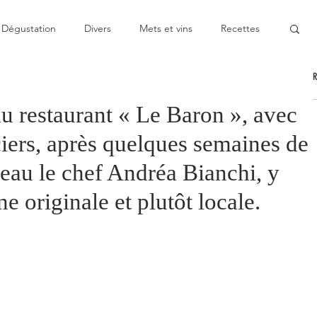
Dégustation
Divers
Mets et vins
Recettes
nable
Pas cher
Au Top
Bon moment
 restaurant « Le Baron », avec
iers, après quelques semaines de
oublier
Décevant
Semie-gastronomique
eau le chef Andréa Bianchi, y
e originale et plutôt locale.
onomique
Bistronomie
Coup de gueule
ge
Escapade
Mitigé
News
Au fourneau
gétarienne
Recette végan
Cuisine du monde