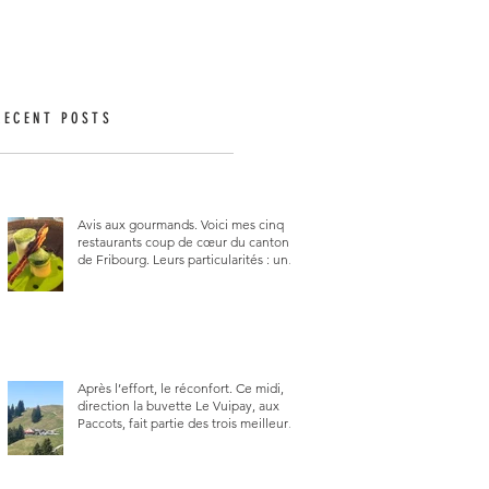
RECENT POSTS
Avis aux gourmands. Voici mes cinq
restaurants coup de cœur du canton
de Fribourg. Leurs particularités : un
très bon rapport qualité-prix-plaisir.
Alors, ne tardez pas à aller les visiter !
Après l’effort, le réconfort. Ce midi,
direction la buvette Le Vuipay, aux
Paccots, fait partie des trois meilleures
buvettes que j’ai visitées du canton de
Fribourg. Pour ne pas dire la
meilleure.