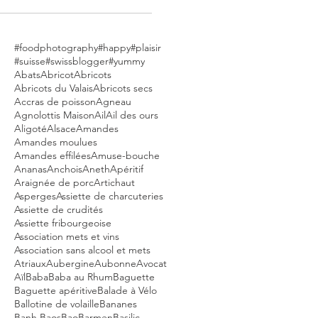
#foodphotography
#happy
#plaisir
#suisse
#swissblogger
#yummy
Abats
Abricot
Abricots
Abricots du Valais
Abricots secs
Accras de poisson
Agneau
Agnolottis Maison
Ail
Ail des ours
Aligoté
Alsace
Amandes
Amandes moulues
Amandes effilées
Amuse-bouche
Ananas
Anchois
Aneth
Apéritif
Araignée de porc
Artichaut
Asperges
Assiette de charcuteries
Assiette de crudités
Assiette fribourgeoise
Association mets et vins
Association sans alcool et mets
Atriaux
Aubergine
Aubonne
Avocat
Aïl
Baba
Baba au Rhum
Baguette
Baguette apéritive
Balade à Vélo
Ballotine de volaille
Bananes
Banh Baos
Bao
Barmen
Basilic