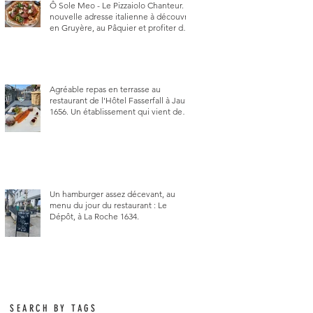
Ô Sole Meo - Le Pizzaiolo Chanteur. La
nouvelle adresse italienne à découvrir
en Gruyère, au Pâquier et profiter des
talents de chanteur du pizzaiolo, et
chanteur d'opéra dans l'âme, en
mangeant.
Agréable repas en terrasse au
restaurant de l'Hôtel Fasserfall à Jaun
1656. Un établissement qui vient de
changer de gérant et de chef, ce
début d'année.
Un hamburger assez décevant, au
menu du jour du restaurant : Le
Dépôt, à La Roche 1634.
SEARCH BY TAGS