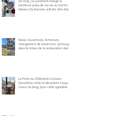
Ce midi, j’ai surement mangé la
meilleure pizza de ma vie au Centro
Italiano Da Daniele, à Bulle. Elle était
absolument parfaite.
News. Ouvertures, fermeture,
changement de tenanciers. Ça bouge
dans le milieu de la restauration dans
le canton de Fribourg. La prochaine
réouverture: l'Auberge des Trois Sapin
à Arconciel le 2 juin.
La Pinte du Châtelard à Corsier.
Deuxième visite et deuxième Coup de
Coeur du blog, pour cette agréable
Pinte, son accueil rare, et sa très
bonne cuisine.