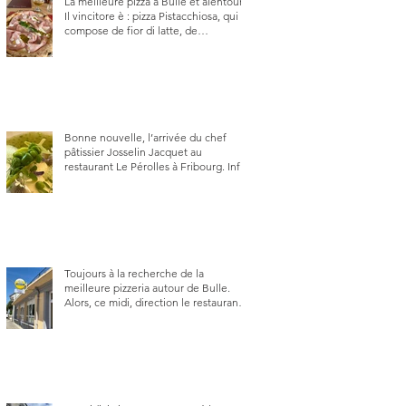
La meilleure pizza à Bulle et alentour.
Il vincitore è : pizza Pistacchiosa, qui se
compose de fior di latte, de
mortadelle, crème de pistache et
stracciatella, dal Centro Italiano, Da
Danielle.
Bonne nouvelle, l’arrivée du chef
pâtissier Josselin Jacquet au
restaurant Le Pérolles à Fribourg. Info
Gault & Millau Channel.
Toujours à la recherche de la
meilleure pizzeria autour de Bulle.
Alors, ce midi, direction le restaurant
le Tivoli, une adresse qui m’a été
conseillée sur FB et que je ne
connaissais pas.