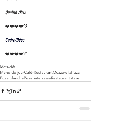
Qualité /Prix
❤️❤️❤️❤️💛
Cadre/Déco 
❤️❤️❤️❤️💛
Mots-clés :
Menu du jour
Café-Restaurant
Mozzarella
Pizza
Pizza blanche
Pizzeria
terrasse
Restaurant italien