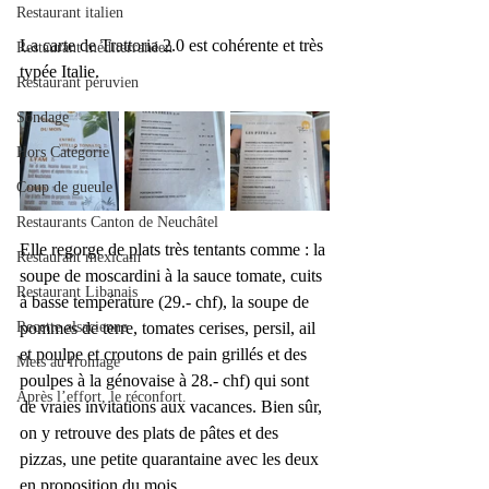
Restaurant italien
La carte de Trattoria 2.0 est cohérente et très 
Restaurant méditerranéen
typée Italie.
Restaurant péruvien
Sondage
Hors Catégorie
Coup de gueule
Restaurants Canton de Neuchâtel
Elle regorge de plats très tentants comme : la 
Restaurant mexicain
soupe de moscardini à la sauce tomate, cuits 
Restaurant Libanais
à basse température (29.- chf), la soupe de 
pommes de terre, tomates cerises, persil, ail 
Recette alsacienne
et poulpe et croutons de pain grillés et des 
Mets au fromage
poulpes à la génovaise à 28.- chf) qui sont 
Après l’effort, le réconfort.
de vraies invitations aux vacances. Bien sûr, 
on y retrouve des plats de pâtes et des 
pizzas, une petite quarantaine avec les deux 
en proposition du mois. 