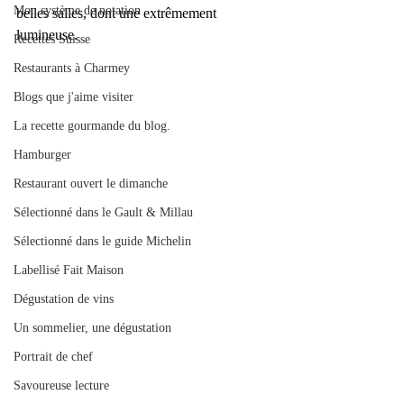
Mon système de notation
belles salles, dont une extrêmement 
lumineuse.
Recettes Suisse
Restaurants à Charmey
Blogs que j'aime visiter
La recette gourmande du blog.
Hamburger
Restaurant ouvert le dimanche
Sélectionné dans le Gault & Millau
Sélectionné dans le guide Michelin
Labellisé Fait Maison
Dégustation de vins
Un sommelier, une dégustation
Portrait de chef
Savoureuse lecture