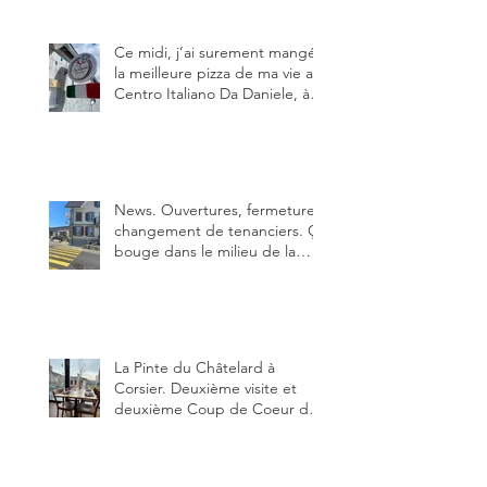
pas.
Ce midi, j’ai surement mangé
la meilleure pizza de ma vie au
Centro Italiano Da Daniele, à
Bulle. Elle était absolument
parfaite.
News. Ouvertures, fermeture,
changement de tenanciers. Ça
bouge dans le milieu de la
restauration dans le canton de
Fribourg. La prochaine
réouverture: l'Auberge des
Trois Sapin à Arconciel le 2
juin.
La Pinte du Châtelard à
Corsier. Deuxième visite et
deuxième Coup de Coeur du
blog, pour cette agréable
Pinte, son accueil rare, et sa
très bonne cuisine.