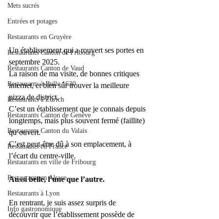
Mets sucrés
Entrées et potages
Restaurants en Gruyère
Un établissement qui a rouvert ses portes en 
Restaurants Canton de Fribourg
septembre 2025. 
Restaurants Canton de Vaud
La raison de ma visite, de bonnes critiques 
Restaurants à Bulle 1630
internet, et bien sûr trouver la meilleure 
pizza de district.
Restaurants à Zürich
C’est un établissement que je connais depuis 
Restaurants Canton de Genève
longtemps, mais plus souvent fermé (faillite) 
Restaurants Canton du Valais
qu’ouvert. 
C’est peut-être dû à son emplacement, à 
Restaurants en France
l’écart du centre-ville.
Restaurants en ville de Fribourg
Restaurants en Alsace
Aussi belle, l’une que l’autre.
Restaurants à Lyon
En rentrant, je suis assez surpris de 
Info gastronomique
découvrir que l’établissement possède de 