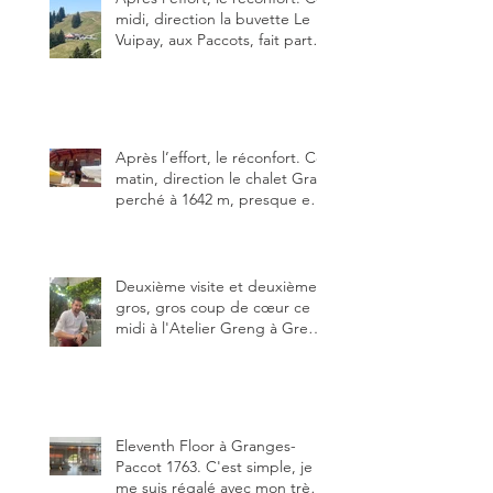
midi, direction la buvette Le
Vuipay, aux Paccots, fait partie
des trois meilleures buvettes
que j’ai visitées du canton de
Fribourg. Pour ne pas dire la
meilleure.
Après l’effort, le réconfort. Ce
matin, direction le chalet Grat
perché à 1642 m, presque en
dessous des Gastlosen. C’est
ma deuxième visite au Chalet
Grat et toujours avec autant
de plaisir.
Deuxième visite et deuxième
gros, gros coup de cœur ce
midi à l'Atelier Greng à Greng
3280, un établissement repris
depuis début avril 2025 par un
jeune couple, Valérie Bieri et
Michel Hojac.
Eleventh Floor à Granges-
Paccot 1763. C'est simple, je
me suis régalé avec mon très