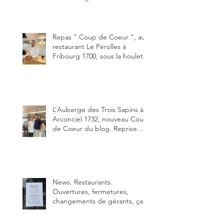
bon smash burger
"Oklahoma" en forma triples.
Un burger que j'ai noté 8,5 sur
10.
Repas " Coup de Coeur ", au
restaurant Le Pérolles à
Fribourg 1700, sous la houlette
depuis début février de Julien
Ayer et Victor Moriez le
nouveau chef des lieux.
L’Auberge des Trois Sapins à
Arconciel 1732, nouveau Coup
de Coeur du blog. Reprise
depuis quelques jours (le 2
juin), par Sandra Hayoz et
Sébastien Haas, elle cartonne
déjà.
News. Restaurants.
Ouvertures, fermetures,
changements de gérants, ça
bouge dans le canton et
notamment à Bulle (trois