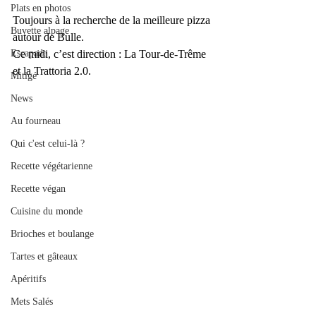
Plats en photos
Toujours à la recherche de la meilleure pizza 
Buvette alpage
autour de Bulle. 
Ce midi, c’est direction : La Tour-de-Trême 
Escapade
et la Trattoria 2.0. 
Mitigé
News
Au fourneau
Qui c'est celui-là ?
Recette végétarienne
Recette végan
Cuisine du monde
Brioches et boulange
Tartes et gâteaux
Apéritifs
Mets Salés