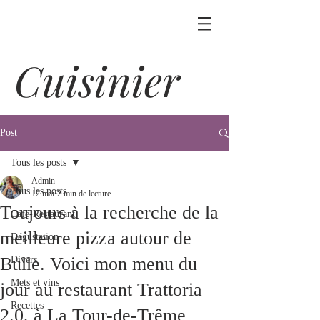
Cuisinier
Post
Tous les posts
Admin
Tous les posts
12 mai
2 min de lecture
Toujours à la recherche de la
Café-Restaurant
meilleure pizza autour de
Dégustation
Bulle. Voici mon menu du
Divers
Mets et vins
jour au restaurant Trattoria
Recettes
2.0, à La Tour-de-Trême