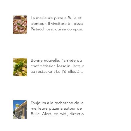
établissements), La Berra
(deux) et Charmey (un).
La meilleure pizza à Bulle et
alentour. Il vincitore è : pizza
Pistacchiosa, qui se compose
de fior di latte, de mortadelle,
crème de pistache et
stracciatella, dal Centro
Italiano, Da Danielle.
Bonne nouvelle, l’arrivée du
chef pâtissier Josselin Jacquet
au restaurant Le Pérolles à
Fribourg. Info Gault & Millau
Channel.
Toujours à la recherche de la
meilleure pizzeria autour de
Bulle. Alors, ce midi, direction
le restaurant le Tivoli, une
adresse qui m’a été conseillée
sur FB et que je ne connaissais