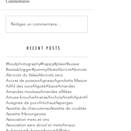
Commentaires
Rédigez un commentaire...
RECENT POSTS
#foodphotography
#happy
#plaisir
#suisse
#swissblogger
#yummy
Abats
Abricot
Abricots
Abricots du Valais
Abricots secs
Accras de poisson
Agneau
Agnolottis Maison
Ail
Ail des ours
Aligoté
Alsace
Amandes
Amandes moulues
Amandes effilées
Amuse-bouche
Ananas
Anchois
Aneth
Apéritif
Araignée de porc
Artichaut
Asperges
Assiette de charcuteries
Assiette de crudités
Assiette fribourgeoise
Association mets et vins
Association sans alcool et mets
Atriaux
Aubergine
Aubonne
Avocat
Aïl
Baba