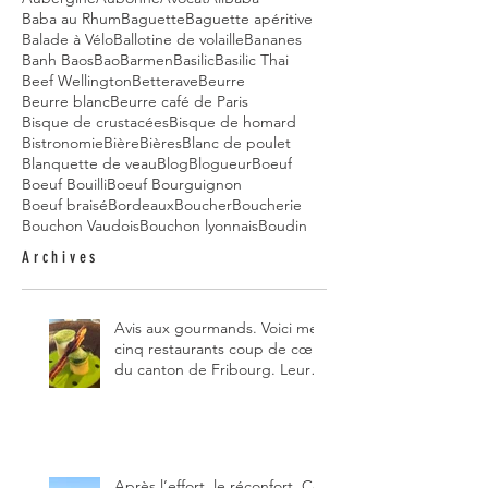
Baba au Rhum
Baguette
Baguette apéritive
Balade à Vélo
Ballotine de volaille
Bananes
Banh Baos
Bao
Barmen
Basilic
Basilic Thai
Beef Wellington
Betterave
Beurre
Beurre blanc
Beurre café de Paris
Bisque de crustacées
Bisque de homard
Bistronomie
Bière
Bières
Blanc de poulet
Blanquette de veau
Blog
Blogueur
Boeuf
Boeuf Bouilli
Boeuf Bourguignon
Boeuf braisé
Bordeaux
Boucher
Boucherie
Bouchon Vaudois
Bouchon lyonnais
Boudin
Archives
Avis aux gourmands. Voici mes
cinq restaurants coup de cœur
du canton de Fribourg. Leurs
particularités : un très bon
rapport qualité-prix-plaisir.
Alors, ne tardez pas à aller les
visiter !
Après l’effort, le réconfort. Ce