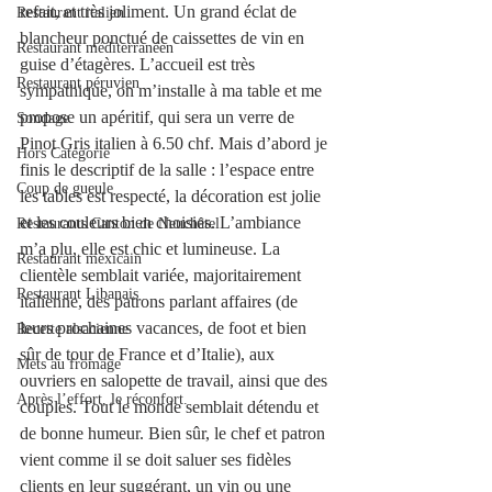
refait, et très joliment. Un grand éclat de 
Restaurant italien
blancheur ponctué de caissettes de vin en 
Restaurant méditerranéen
guise d’étagères. L’accueil est très 
Restaurant péruvien
sympathique, on m’installe à ma table et me 
propose un apéritif, qui sera un verre de 
Sondage
Pinot Gris italien à 6.50 chf. Mais d’abord je 
Hors Catégorie
finis le descriptif de la salle : l’espace entre 
Coup de gueule
les tables est respecté, la décoration est jolie 
et les couleurs bien choisies. L’ambiance 
Restaurants Canton de Neuchâtel
m’a plu, elle est chic et lumineuse. La 
Restaurant mexicain
clientèle semblait variée, majoritairement 
Restaurant Libanais
italienne, des patrons parlant affaires (de 
leurs prochaines vacances, de foot et bien 
Recette alsacienne
sûr de tour de France et d’Italie), aux 
Mets au fromage
ouvriers en salopette de travail, ainsi que des 
Après l’effort, le réconfort.
couples. Tout le monde semblait détendu et 
de bonne humeur. Bien sûr, le chef et patron 
vient comme il se doit saluer ses fidèles 
clients en leur suggérant, un vin ou une 