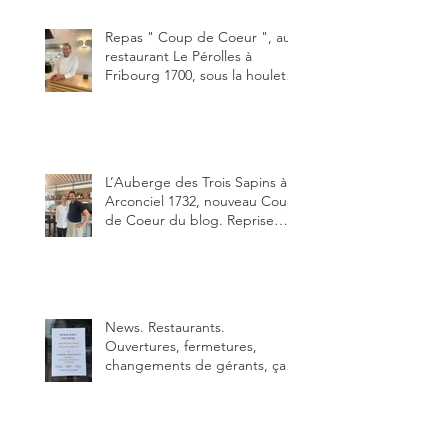
Un burger que j'ai noté 8,5 sur
10.
Repas " Coup de Coeur ", au
restaurant Le Pérolles à
Fribourg 1700, sous la houlette
depuis début février de Julien
Ayer et Victor Moriez le
nouveau chef des lieux.
L’Auberge des Trois Sapins à
Arconciel 1732, nouveau Coup
de Coeur du blog. Reprise
depuis quelques jours (le 2
juin), par Sandra Hayoz et
Sébastien Haas, elle cartonne
déjà.
News. Restaurants.
Ouvertures, fermetures,
changements de gérants, ça
bouge dans le canton et
notamment à Bulle (trois
établissements), La Berra
(deux) et Charmey (un).