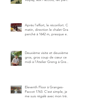
des trois meilleures buvettes
que j’ai visitées du canton de
Fribourg. Pour ne pas dire la
meilleure.
Après l’effort, le réconfort. Ce
matin, direction le chalet Grat
perché à 1642 m, presque en
dessous des Gastlosen. C’est
ma deuxième visite au Chalet
Grat et toujours avec autant
de plaisir.
Deuxième visite et deuxième
gros, gros coup de cœur ce
midi à l'Atelier Greng à Greng
3280, un établissement repris
depuis début avril 2025 par un
jeune couple, Valérie Bieri et
Michel Hojac.
Eleventh Floor à Granges-
Paccot 1763. C'est simple, je
me suis régalé avec mon très
bon smash burger
"Oklahoma" en forma triples.