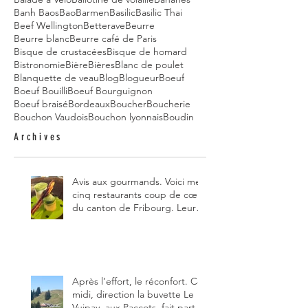
Banh Baos
Bao
Barmen
Basilic
Basilic Thai
Beef Wellington
Betterave
Beurre
Beurre blanc
Beurre café de Paris
Bisque de crustacées
Bisque de homard
Bistronomie
Bière
Bières
Blanc de poulet
Blanquette de veau
Blog
Blogueur
Boeuf
Boeuf Bouilli
Boeuf Bourguignon
Boeuf braisé
Bordeaux
Boucher
Boucherie
Bouchon Vaudois
Bouchon lyonnais
Boudin
Archives
Avis aux gourmands. Voici mes
cinq restaurants coup de cœur
du canton de Fribourg. Leurs
particularités : un très bon
rapport qualité-prix-plaisir.
Alors, ne tardez pas à aller les
visiter !
Après l’effort, le réconfort. Ce
midi, direction la buvette Le
Vuipay, aux Paccots, fait partie