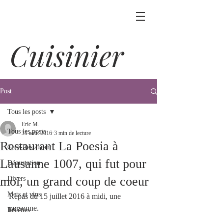
Cuisinier
Post
Tous les posts
Eric M.
Tous les posts
31 août 2016
3 min de lecture
Restaurant La Poesia à
Café-Restaurant
Lausanne 1007, qui fut pour
Dégustation
moi, un grand coup de coeur
Divers
Mets et vins
Repas du 15 juillet 2016 à midi, une 
personne.
Recettes