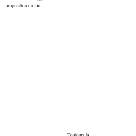
proposition du jour.
                                                   Toujours la 