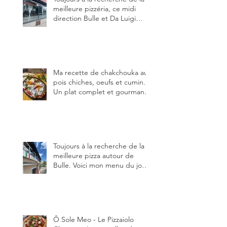
meilleure pizzéria, ce midi
direction Bulle et Da Luigi
Bella Napoli.
Ma recette de chakchouka aux
pois chiches, oeufs et cumin.
Un plat complet et gourmand,
qui peut être aussi bien
en manger au brunch, au
lunch ou au souper. Ma
recette en photos.
Toujours à la recherche de la
meilleure pizza autour de
Bulle. Voici mon menu du jour
au restaurant Trattoria 2.0, à La
Tour-de-Trême 1635.
Ô Sole Meo - Le Pizzaiolo