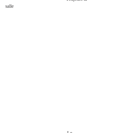
salle
                                                    Le 