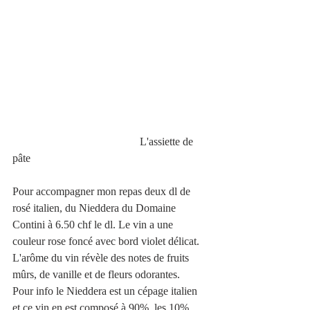
                                              L'assiette de 
pâte
Pour accompagner mon repas deux dl de 
rosé italien, du Nieddera du Domaine 
Contini à 6.50 chf le dl. Le vin a une 
couleur rose foncé avec bord violet délicat. 
L'arôme du vin révèle des notes de fruits 
mûrs, de vanille et de fleurs odorantes.
Pour info le Nieddera est un cépage italien 
et ce vin en est composé à 90%, les 10% 