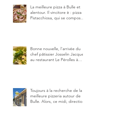
La meilleure pizza à Bulle et
alentour. Il vincitore è : pizza
Pistacchiosa, qui se compose
de fior di latte, de mortadelle,
crème de pistache et
stracciatella, dal Centro
Italiano, Da Danielle.
Bonne nouvelle, l’arrivée du
chef pâtissier Josselin Jacquet
au restaurant Le Pérolles à
Fribourg. Info Gault & Millau
Channel.
Toujours à la recherche de la
meilleure pizzeria autour de
Bulle. Alors, ce midi, direction
le restaurant le Tivoli, une
adresse qui m’a été conseillée
sur FB et que je ne connaissais
pas.