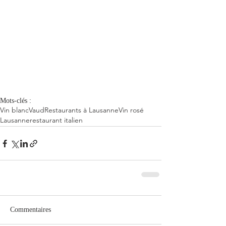
Mots-clés :
Vin blanc
Vaud
Restaurants à Lausanne
Vin rosé
Lausanne
restaurant italien
Commentaires