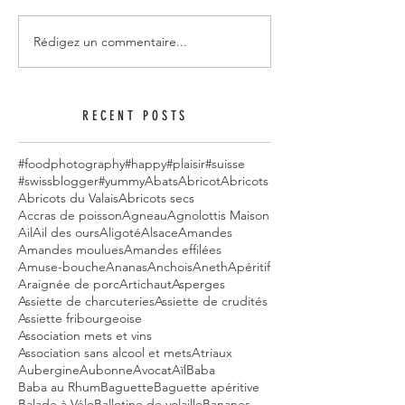
Rédigez un commentaire...
RECENT POSTS
#foodphotography
#happy
#plaisir
#suisse
#swissblogger
#yummy
Abats
Abricot
Abricots
Abricots du Valais
Abricots secs
Accras de poisson
Agneau
Agnolottis Maison
Ail
Ail des ours
Aligoté
Alsace
Amandes
Amandes moulues
Amandes effilées
Amuse-bouche
Ananas
Anchois
Aneth
Apéritif
Araignée de porc
Artichaut
Asperges
Assiette de charcuteries
Assiette de crudités
Assiette fribourgeoise
Association mets et vins
Association sans alcool et mets
Atriaux
Aubergine
Aubonne
Avocat
Aïl
Baba
Baba au Rhum
Baguette
Baguette apéritive
Balade à Vélo
Ballotine de volaille
Bananes