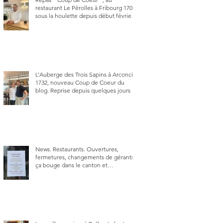
restaurant Le Pérolles à Fribourg 1700,
sous la houlette depuis début février
de Julien Ayer et Victor Moriez le
nouveau chef des lieux.
L’Auberge des Trois Sapins à Arconciel
1732, nouveau Coup de Coeur du
blog. Reprise depuis quelques jours (le
2 juin), par Sandra Hayoz et Sébastien
Haas, elle cartonne déjà.
News. Restaurants. Ouvertures,
fermetures, changements de gérants,
ça bouge dans le canton et
notamment à Bulle (trois
établissements), La Berra (deux) et
Charmey (un).