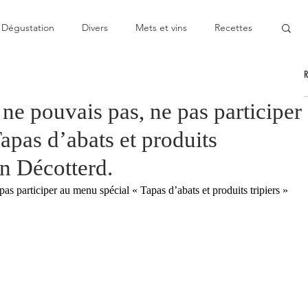
Dégustation
Divers
Mets et vins
Recettes
nable
Pas cher
Au Top
Bon moment
 ne pouvais pas, ne pas participer
apas d’abats et produits
oublier
Décevant
Semie-gastronomique
on Décotterd.
as participer au menu spécial « Tapas d’abats et produits tripiers » 
onomique
Bistronomie
Coup de gueule
ge
Escapade
Mitigé
News
Au fourneau
gétarienne
Recette végan
Cuisine du monde