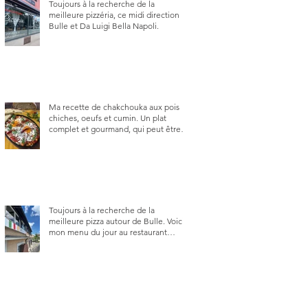
Toujours à la recherche de la
meilleure pizzéria, ce midi direction
Bulle et Da Luigi Bella Napoli.
Ma recette de chakchouka aux pois
chiches, oeufs et cumin. Un plat
complet et gourmand, qui peut être
aussi bien en manger au brunch, au
lunch ou au souper. Ma recette en
photos.
Toujours à la recherche de la
meilleure pizza autour de Bulle. Voici
mon menu du jour au restaurant
Trattoria 2.0, à La Tour-de-Trême 1635.