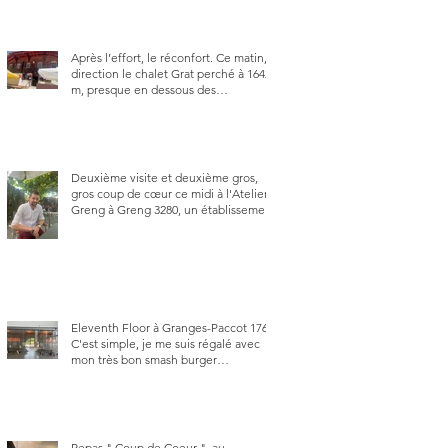
Après l’effort, le réconfort. Ce matin,
direction le chalet Grat perché à 1642
m, presque en dessous des
Gastlosen. C’est ma deuxième visite
au Chalet Grat et toujours avec autant
de plaisir.
Deuxième visite et deuxième gros,
gros coup de cœur ce midi à l'Atelier
Greng à Greng 3280, un établissement
repris depuis début avril 2025 par un
jeune couple, Valérie Bieri et Michel
Hojac.
Eleventh Floor à Granges-Paccot 1763.
C'est simple, je me suis régalé avec
mon très bon smash burger
"Oklahoma" en forma triples. Un
burger que j'ai noté 8,5 sur 10.
Repas " Coup de Coeur ", au