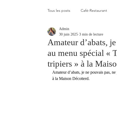
Tous les posts
Café-Restaurant
Admin
Elevé
Assez élevé
Raison
30 juin 2025
3 min de lecture
Amateur d’abats, je
au menu spécial « T
Coup de coeur
Un flop à vite 
tripiers » à la Mais
Amateur d’abats, je ne pouvais pas, ne p
Blogs que j'aime visiter
Gastr
à la Maison Décotterd.
Plats en photos
Buvette alpa
Qui c'est celui-là ?
Recette vé