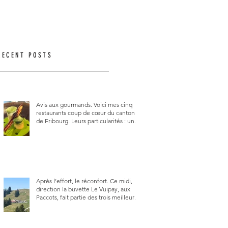
RECENT POSTS
Avis aux gourmands. Voici mes cinq
restaurants coup de cœur du canton
de Fribourg. Leurs particularités : un
très bon rapport qualité-prix-plaisir.
Alors, ne tardez pas à aller les visiter !
Après l’effort, le réconfort. Ce midi,
direction la buvette Le Vuipay, aux
Paccots, fait partie des trois meilleures
buvettes que j’ai visitées du canton de
Fribourg. Pour ne pas dire la
meilleure.