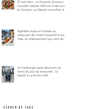
Ô Sole Meo - Le Pizzaiolo Chanteur. La
nouvelle adresse italienne à découvrir
en Gruyère, au Pâquier et profiter des
talents de chanteur du pizzaiolo, et
chanteur d'opéra dans l'âme, en
mangeant.
Agréable repas en terrasse au
restaurant de l'Hôtel Fasserfall à Jaun
1656. Un établissement qui vient de
changer de gérant et de chef, ce
début d'année.
Un hamburger assez décevant, au
menu du jour du restaurant : Le
Dépôt, à La Roche 1634.
SEARCH BY TAGS