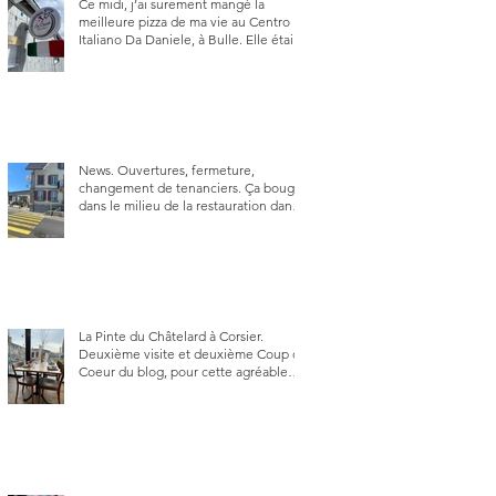
Ce midi, j’ai surement mangé la
meilleure pizza de ma vie au Centro
Italiano Da Daniele, à Bulle. Elle était
absolument parfaite.
News. Ouvertures, fermeture,
changement de tenanciers. Ça bouge
dans le milieu de la restauration dans
le canton de Fribourg. La prochaine
réouverture: l'Auberge des Trois Sapin
à Arconciel le 2 juin.
La Pinte du Châtelard à Corsier.
Deuxième visite et deuxième Coup de
Coeur du blog, pour cette agréable
Pinte, son accueil rare, et sa très
bonne cuisine.