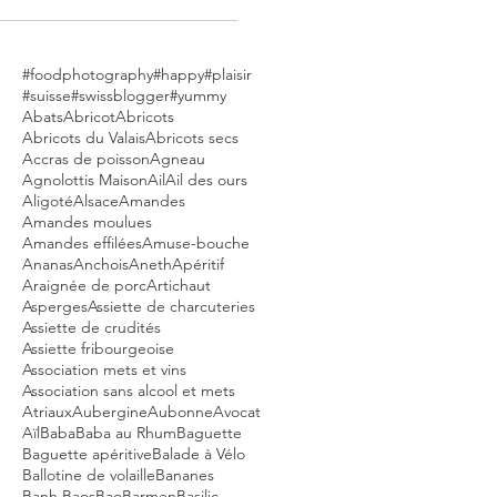
#foodphotography
#happy
#plaisir
#suisse
#swissblogger
#yummy
Abats
Abricot
Abricots
Abricots du Valais
Abricots secs
Accras de poisson
Agneau
Agnolottis Maison
Ail
Ail des ours
Aligoté
Alsace
Amandes
Amandes moulues
Amandes effilées
Amuse-bouche
Ananas
Anchois
Aneth
Apéritif
Araignée de porc
Artichaut
Asperges
Assiette de charcuteries
Assiette de crudités
Assiette fribourgeoise
Association mets et vins
Association sans alcool et mets
Atriaux
Aubergine
Aubonne
Avocat
Aïl
Baba
Baba au Rhum
Baguette
Baguette apéritive
Balade à Vélo
Ballotine de volaille
Bananes
Banh Baos
Bao
Barmen
Basilic