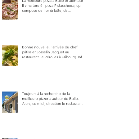
La meilleure pizza à Bulle et alentour.
Il vincitore è : pizza Pistacchiosa, qui se
compose de fior di latte, de
mortadelle, crème de pistache et
stracciatella, dal Centro Italiano, Da
Danielle.
Bonne nouvelle, l’arrivée du chef
pâtissier Josselin Jacquet au
restaurant Le Pérolles à Fribourg. Info
Gault & Millau Channel.
Toujours à la recherche de la
meilleure pizzeria autour de Bulle.
Alors, ce midi, direction le restaurant
le Tivoli, une adresse qui m’a été
conseillée sur FB et que je ne
connaissais pas.