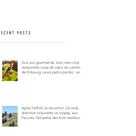
RECENT POSTS
Avis aux gourmands. Voici mes cinq
restaurants coup de cœur du canton
de Fribourg. Leurs particularités : un
très bon rapport qualité-prix-plaisir.
Alors, ne tardez pas à aller les visiter !
Après l’effort, le réconfort. Ce midi,
direction la buvette Le Vuipay, aux
Paccots, fait partie des trois meilleures
buvettes que j’ai visitées du canton de
Fribourg. Pour ne pas dire la
meilleure.