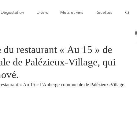
Dégustation
Divers
Mets et vins
Recettes
nable
Pas cher
Au Top
Bon moment
 du restaurant « Au 15 » de
e de Palézieux-Village, qui
oublier
Décevant
Semie-gastronomique
énové.
 restaurant « Au 15 » l’Auberge communale de Palézieux-Village.
onomique
Bistronomie
Coup de gueule
ge
Escapade
Mitigé
News
Au fourneau
gétarienne
Recette végan
Cuisine du monde