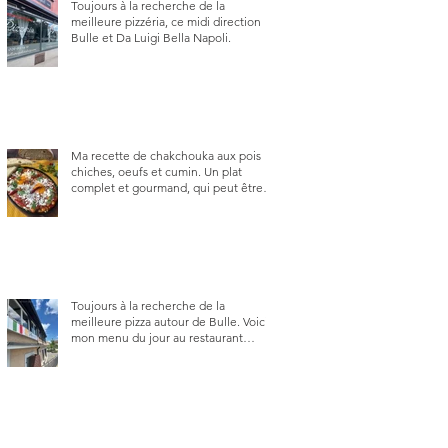
Toujours à la recherche de la
meilleure pizzéria, ce midi direction
Bulle et Da Luigi Bella Napoli.
Ma recette de chakchouka aux pois
chiches, oeufs et cumin. Un plat
complet et gourmand, qui peut être
aussi bien en manger au brunch, au
lunch ou au souper. Ma recette en
photos.
Toujours à la recherche de la
meilleure pizza autour de Bulle. Voici
mon menu du jour au restaurant
Trattoria 2.0, à La Tour-de-Trême 1635.