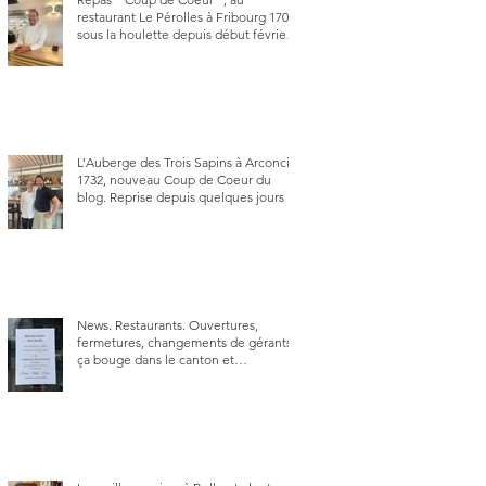
restaurant Le Pérolles à Fribourg 1700,
sous la houlette depuis début février
de Julien Ayer et Victor Moriez le
nouveau chef des lieux.
L’Auberge des Trois Sapins à Arconciel
1732, nouveau Coup de Coeur du
blog. Reprise depuis quelques jours (le
2 juin), par Sandra Hayoz et Sébastien
Haas, elle cartonne déjà.
News. Restaurants. Ouvertures,
fermetures, changements de gérants,
ça bouge dans le canton et
notamment à Bulle (trois
établissements), La Berra (deux) et
Charmey (un).