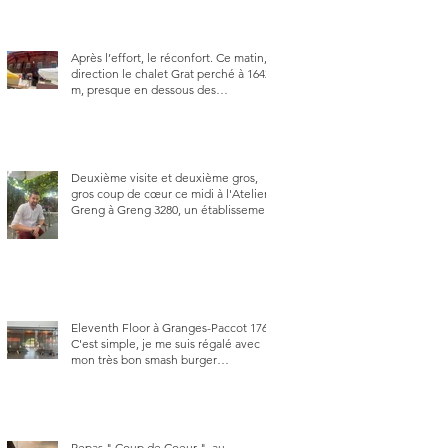
Après l’effort, le réconfort. Ce matin,
direction le chalet Grat perché à 1642
m, presque en dessous des
Gastlosen. C’est ma deuxième visite
au Chalet Grat et toujours avec autant
de plaisir.
Deuxième visite et deuxième gros,
gros coup de cœur ce midi à l'Atelier
Greng à Greng 3280, un établissement
repris depuis début avril 2025 par un
jeune couple, Valérie Bieri et Michel
Hojac.
Eleventh Floor à Granges-Paccot 1763.
C'est simple, je me suis régalé avec
mon très bon smash burger
"Oklahoma" en forma triples. Un
burger que j'ai noté 8,5 sur 10.
Repas " Coup de Coeur ", au