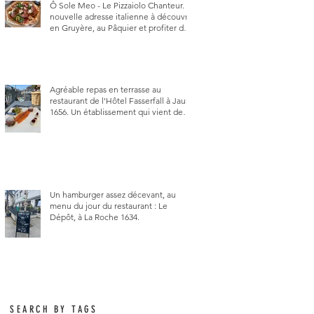
Ô Sole Meo - Le Pizzaiolo Chanteur. La
nouvelle adresse italienne à découvrir
en Gruyère, au Pâquier et profiter des
talents de chanteur du pizzaiolo, et
chanteur d'opéra dans l'âme, en
mangeant.
Agréable repas en terrasse au
restaurant de l'Hôtel Fasserfall à Jaun
1656. Un établissement qui vient de
changer de gérant et de chef, ce
début d'année.
Un hamburger assez décevant, au
menu du jour du restaurant : Le
Dépôt, à La Roche 1634.
SEARCH BY TAGS