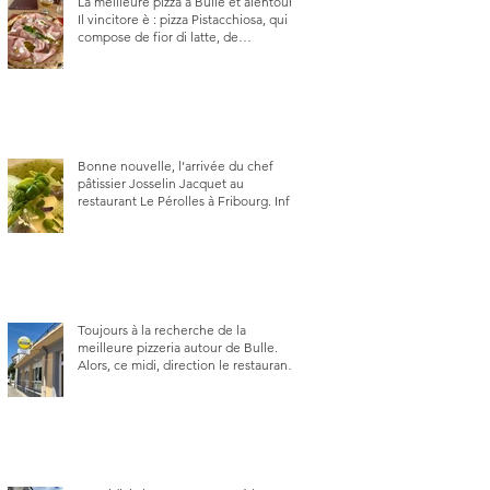
La meilleure pizza à Bulle et alentour.
Il vincitore è : pizza Pistacchiosa, qui se
compose de fior di latte, de
mortadelle, crème de pistache et
stracciatella, dal Centro Italiano, Da
Danielle.
Bonne nouvelle, l’arrivée du chef
pâtissier Josselin Jacquet au
restaurant Le Pérolles à Fribourg. Info
Gault & Millau Channel.
Toujours à la recherche de la
meilleure pizzeria autour de Bulle.
Alors, ce midi, direction le restaurant
le Tivoli, une adresse qui m’a été
conseillée sur FB et que je ne
connaissais pas.