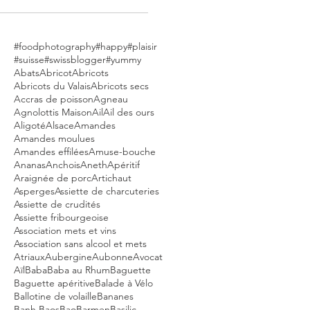
#foodphotography
#happy
#plaisir
#suisse
#swissblogger
#yummy
Abats
Abricot
Abricots
Abricots du Valais
Abricots secs
Accras de poisson
Agneau
Agnolottis Maison
Ail
Ail des ours
Aligoté
Alsace
Amandes
Amandes moulues
Amandes effilées
Amuse-bouche
Ananas
Anchois
Aneth
Apéritif
Araignée de porc
Artichaut
Asperges
Assiette de charcuteries
Assiette de crudités
Assiette fribourgeoise
Association mets et vins
Association sans alcool et mets
Atriaux
Aubergine
Aubonne
Avocat
Aïl
Baba
Baba au Rhum
Baguette
Baguette apéritive
Balade à Vélo
Ballotine de volaille
Bananes
Banh Baos
Bao
Barmen
Basilic