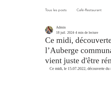
Tous les posts
Café-Restaurant
Admin
Elevé
Assez élevé
Raison
18 juil. 2024
4 min de lecture
Ce midi, découverte
l’Auberge communal
Coup de coeur
Un flop à vite 
vient juste d'être r
Ce midi, le 15.07.2022, découverte du
Blogs que j'aime visiter
Gastr
Plats en photos
Buvette alpa
Qui c'est celui-là ?
Recette vé