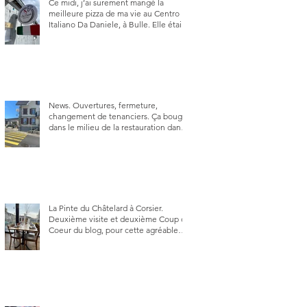
Ce midi, j’ai surement mangé la
meilleure pizza de ma vie au Centro
Italiano Da Daniele, à Bulle. Elle était
absolument parfaite.
News. Ouvertures, fermeture,
changement de tenanciers. Ça bouge
dans le milieu de la restauration dans
le canton de Fribourg. La prochaine
réouverture: l'Auberge des Trois Sapin
à Arconciel le 2 juin.
La Pinte du Châtelard à Corsier.
Deuxième visite et deuxième Coup de
Coeur du blog, pour cette agréable
Pinte, son accueil rare, et sa très
bonne cuisine.