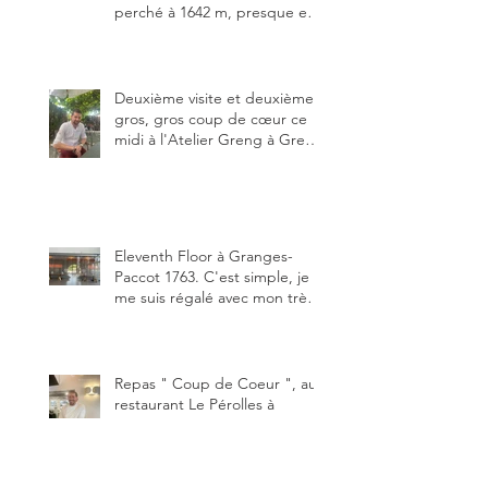
perché à 1642 m, presque en
dessous des Gastlosen. C’est
ma deuxième visite au Chalet
Grat et toujours avec autant
de plaisir.
Deuxième visite et deuxième
gros, gros coup de cœur ce
midi à l'Atelier Greng à Greng
3280, un établissement repris
depuis début avril 2025 par un
jeune couple, Valérie Bieri et
Michel Hojac.
Eleventh Floor à Granges-
Paccot 1763. C'est simple, je
me suis régalé avec mon très
bon smash burger
"Oklahoma" en forma triples.
Un burger que j'ai noté 8,5 sur
10.
Repas " Coup de Coeur ", au
restaurant Le Pérolles à
Fribourg 1700, sous la houlette
depuis début février de Julien
Ayer et Victor Moriez le
nouveau chef des lieux.