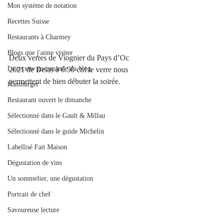
Mon système de notation
Recettes Suisse
Restaurants à Charmey
Blogs que j'aime visiter
Deux verres de Viognier du Pays d’Oc 
La recette gourmande du blog.
2021 de Delas à 6.50 chf le verre nous 
permettent de bien débuter la soirée. 
Hamburger
Restaurant ouvert le dimanche
Sélectionné dans le Gault & Millau
Sélectionné dans le guide Michelin
Labellisé Fait Maison
Dégustation de vins
Un sommelier, une dégustation
Portrait de chef
Savoureuse lecture