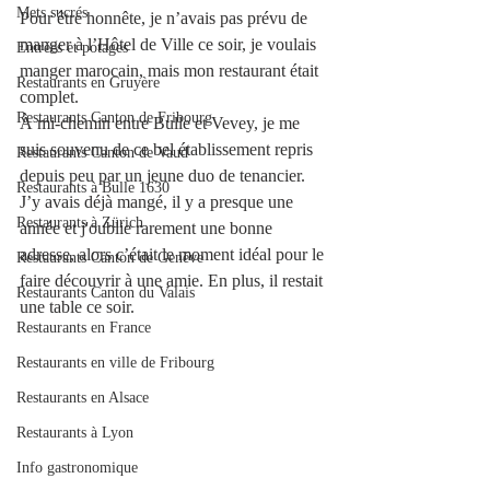
Mets sucrés
Pour être honnête, je n’avais pas prévu de 
manger à l’Hôtel de Ville ce soir, je voulais 
Entrées et potages
manger marocain, mais mon restaurant était 
Restaurants en Gruyère
complet.
Restaurants Canton de Fribourg
À mi-chemin entre Bulle et Vevey, je me 
suis souvenu de ce bel établissement repris 
Restaurants Canton de Vaud
depuis peu par un jeune duo de tenancier. 
Restaurants à Bulle 1630
J’y avais déjà mangé, il y a presque une 
Restaurants à Zürich
année et j'oublie rarement une bonne 
adresse, alors c’était le moment idéal pour le 
Restaurants Canton de Genève
faire découvrir à une amie. En plus, il restait 
Restaurants Canton du Valais
une table ce soir.
Restaurants en France
Restaurants en ville de Fribourg
Restaurants en Alsace
Restaurants à Lyon
Info gastronomique