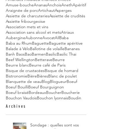
Amuse-bouche
Ananas
Anchois
Aneth
Apéritif
Araignée de porc
Artichaut
Asperges
Assiette de charcuteries
Assiette de crudités
Assiette fribourgeoise
Association mets et vins
Association sans alcool et mets
Atriaux
Aubergine
Aubonne
Avocat
Aïl
Baba
Baba au Rhum
Baguette
Baguette apéritive
Balade à Vélo
Ballotine de volaille
Bananes
Banh Baos
Bao
Barmen
Basilic
Basilic Thai
Beef Wellington
Betterave
Beurre
Beurre blanc
Beurre café de Paris
Bisque de crustacées
Bisque de homard
Bistronomie
Bière
Bières
Blanc de poulet
Blanquette de veau
Blog
Blogueur
Boeuf
Boeuf Bouilli
Boeuf Bourguignon
Boeuf braisé
Bordeaux
Boucher
Boucherie
Bouchon Vaudois
Bouchon lyonnais
Boudin
Archives
Sondage : quelles sont vos