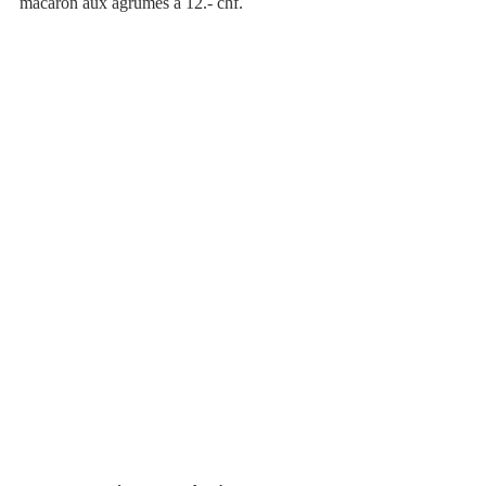
macaron aux agrumes à 12.- chf.  