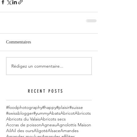
Commentaires
Rédigez un commentaire...
RECENT POSTS
#foodphotography
#happy
#plaisir
#suisse
#swissblogger
#yummy
Abats
Abricot
Abricots
Abricots du Valais
Abricots secs
Accras de poisson
Agneau
Agnolottis Maison
Ail
Ail des ours
Aligoté
Alsace
Amandes
Amandes moulues
Amandes effilées