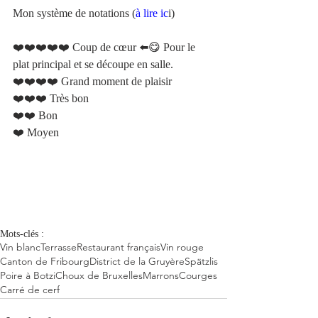
Mon système de notations (
à lire ic
i)
❤️❤️❤️❤️❤️ Coup de cœur ⬅️😋 Pour le 
plat principal et se découpe en salle. 
❤️❤️❤️❤️ Grand moment de plaisir 
❤️❤️❤️ Très bon 
❤️❤️ Bon 
❤️ Moyen 
Mots-clés :
Vin blanc
Terrasse
Restaurant français
Vin rouge
Canton de Fribourg
District de la Gruyère
Spätzlis
Poire à Botzi
Choux de Bruxelles
Marrons
Courges
Carré de cerf