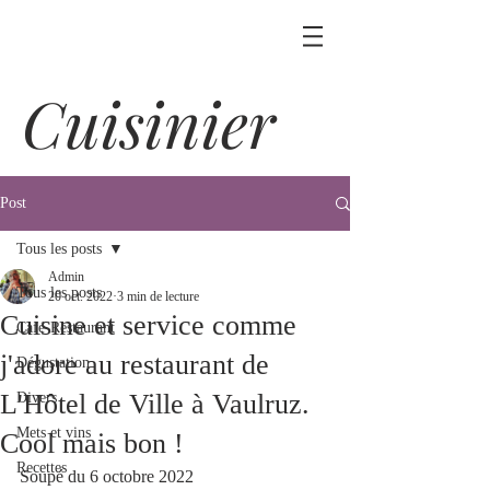
Cuisinier
Post
Tous les posts
Admin
Tous les posts
20 oct. 2022
3 min de lecture
Cuisine et service comme
Café-Restaurant
j'adore au restaurant de
Dégustation
L'Hôtel de Ville à Vaulruz.
Divers
Mets et vins
Cool mais bon !
Recettes
Soupé du 6 octobre 2022