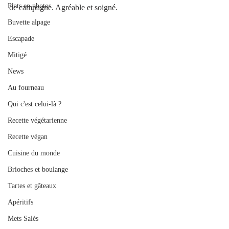
Plats en photos
de campagne. Agréable et soigné.
Buvette alpage
Escapade
Mitigé
News
Au fourneau
Qui c'est celui-là ?
Recette végétarienne
Recette végan
Cuisine du monde
Brioches et boulange
Tartes et gâteaux
Apéritifs
Mets Salés