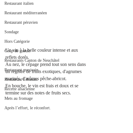
Restaurant italien
Restaurant méditerranéen
Restaurant péruvien
Sondage
Hors Catégorie
Un vin à la belle couleur intense et aux 
Coup de gueule
reflets dorés. 
Restaurants Canton de Neuchâtel
Au nez, le cépage prend tout son sens dans 
Restaurant mexicain
un registre de fruits exotiques, d'agrumes 
marinés, d'arômes pêche-abricot. 
Restaurant Libanais
En bouche, le vin est frais et doux et se 
Recette alsacienne
termine sur des notes de fruits secs.
Mets au fromage
Après l’effort, le réconfort.