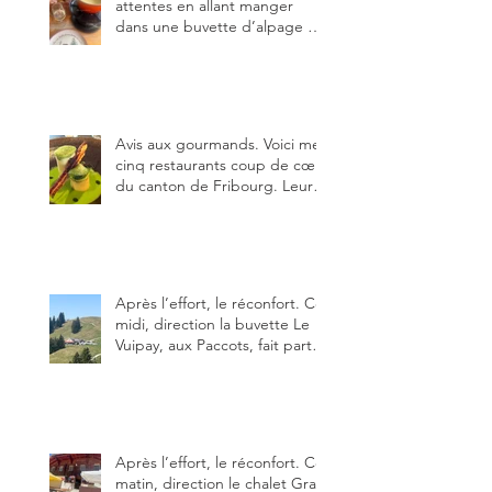
attentes en allant manger
dans une buvette d’alpage et,
pour vous, quelle est la
meilleure du canton de
Fribourg ?
Avis aux gourmands. Voici mes
cinq restaurants coup de cœur
du canton de Fribourg. Leurs
particularités : un très bon
rapport qualité-prix-plaisir.
Alors, ne tardez pas à aller les
visiter !
Après l’effort, le réconfort. Ce
midi, direction la buvette Le
Vuipay, aux Paccots, fait partie
des trois meilleures buvettes
que j’ai visitées du canton de
Fribourg. Pour ne pas dire la
meilleure.
Après l’effort, le réconfort. Ce
matin, direction le chalet Grat