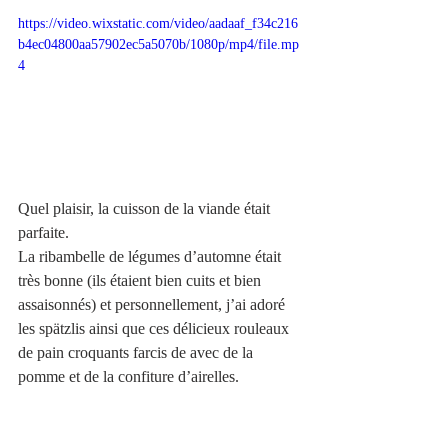
https://video.wixstatic.com/video/aadaaf_f34c216
b4ec04800aa57902ec5a5070b/1080p/mp4/file.mp
4
Quel plaisir, la cuisson de la viande était 
parfaite. 
La ribambelle de légumes d’automne était 
très bonne (ils étaient bien cuits et bien 
assaisonnés) et personnellement, j’ai adoré 
les spätzlis ainsi que ces délicieux rouleaux 
de pain croquants farcis de avec de la 
pomme et de la confiture d’airelles.