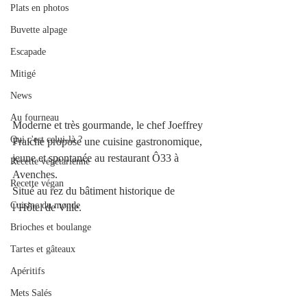
Plats en photos
Buvette alpage
Escapade
Mitigé
News
Au fourneau
Moderne et très gourmande, le chef Joeffrey 
Qui c'est celui-là ?
Fraiche propose une cuisine gastronomique, 
jeune et spontanée au restaurant Ô33 à 
Recette végétarienne
Avenches. 
Recette végan
Situé au rez du bâtiment historique de 
Cuisine du monde
l’Hôtel de Ville. 
Brioches et boulange
Tartes et gâteaux
Apéritifs
Mets Salés