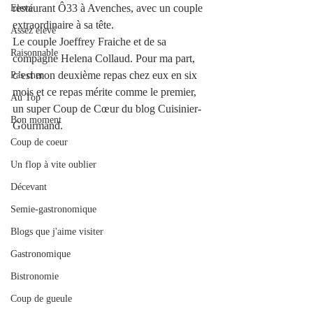
restaurant Ô33 à Avenches, avec un couple 
Elevé
extraordinaire à sa tête. 
Assez élevé
Le couple 
Joeffrey Fraiche et de sa 
Raisonnable
compagne Helena Collaud. Pour ma part, 
c’est mon deuxième repas chez eux en six 
Pas cher
mois et ce repas mérite comme le premier, 
Au Top
un super Coup de Cœur du blog Cuisinier-
Bon moment
Gourmand.
Coup de coeur
Un flop à vite oublier
Décevant
Semie-gastronomique
Blogs que j'aime visiter
Gastronomique
Bistronomie
Coup de gueule