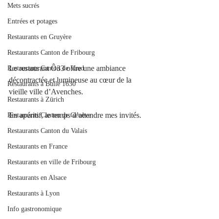
Mets sucrés
Entrées et potages
Restaurants en Gruyère
Restaurants Canton de Fribourg
Le restaurant Ô33 offre une ambiance 
Restaurants Canton de Vaud
décontractée et lumineuse au cœur de la 
Restaurants à Bulle 1630
vieille ville d’Avenches. 
Restaurants à Zürich
En apéritif, le temps d’attendre mes invités.
Restaurants Canton de Genève
Restaurants Canton du Valais
Restaurants en France
Restaurants en ville de Fribourg
Restaurants en Alsace
Restaurants à Lyon
Info gastronomique