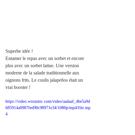
Superbe idée ! 
Entamer le repas avec un sorbet et encore 
plus avec un sorbet laitue. Une version 
moderne de la salade traditionnelle aux 
oignons frits. Le coulis jalapeños était un 
vrai booster !
https://video.wixstatic.com/video/aadaaf_4be5a9d
685914a0987fed90c98971e34/1080p/mp4/file.mp
4