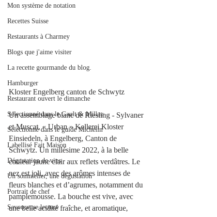
Mon système de notation
Recettes Suisse
Restaurants à Charmey
Blogs que j'aime visiter
La recette gourmande du blog.
Hamburger
Kloster Engelberg canton de Schwytz
Restaurant ouvert le dimanche
Sélectionné dans le Gault & Millau
Un assemblage blanc de Riesling - Sylvaner 
et Muscat, « Urban » Kellerei Kloster 
Sélectionné dans le guide Michelin
Einsiedeln, à Engelberg, Canton de 
Labellisé Fait Maison
Schwytz. Un millésime 2022, à la belle 
Dégustation de vins
couleur jaune clair aux reflets verdâtres. Le 
nez est joli, avec des arômes intenses de 
Un sommelier, une dégustation
fleurs blanches et d’agrumes, notamment du 
Portrait de chef
pamplemousse. La bouche est vive, avec 
Savoureuse lecture
une belle acidité fraîche, et aromatique, 