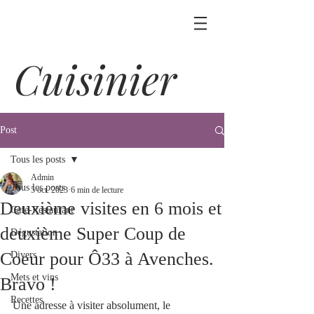
Cuisinier
Post
Tous les posts
Admin
Tous les posts
5 oct. 2023
6 min de lecture
Deuxième visites en 6 mois et
Café-Restaurant
deuxième Super Coup de
Dégustation
Coeur pour Ô33 à Avenches.
Divers
Mets et vins
Bravo !
Recettes
Une adresse à visiter absolument, le 