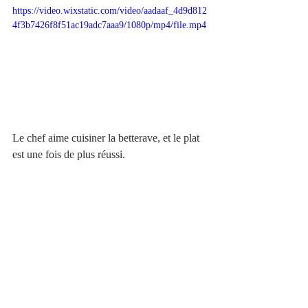
https://video.wixstatic.com/video/aadaaf_4d9d812
4f3b7426f8f51ac19adc7aaa9/1080p/mp4/file.mp4
Le chef aime cuisiner la betterave, et le plat 
est une fois de plus réussi.