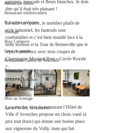
agrumes, muscade et fleurs blanches. Je dois 
Restaurant italien
dire qu’il était très plaisant ! 
Restaurant méditerranéen
Restaurant péruvien
La salle est épurée, le mobilier plutôt de 
style industriel, les fauteuils sont 
Sondage
confortables et c’est bien installé face à la 
Hors Catégorie
belle terrasse et la Tour de Benneville que le 
Coup de gueule
repas commence avec trois coupes de 
Champagne Moutard Brut « Cuvée Royale 
Restaurants Canton de Neuchâtel
». 
Restaurant mexicain
Restaurant Libanais
Recette alsacienne
Mets au fromage
La carte des vins du restaurant l’Hôtel de 
Après l’effort, le réconfort.
Ville d’Avenches propose un choix varié (à 
prix tout doux) qui donne une bonne place 
aux vignerons du Vully, mais qui fait 