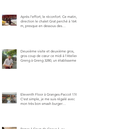
Après l’effort, le réconfort. Ce matin,
direction le chalet Grat perché à 1642
m, presque en dessous des
Gastlosen. C’est ma deuxième visite
au Chalet Grat et toujours avec autant
de plaisir.
Deuxième visite et deuxième gros,
gros coup de cœur ce midi à l'Atelier
Greng à Greng 3280, un établissement
repris depuis début avril 2025 par un
jeune couple, Valérie Bieri et Michel
Hojac.
Eleventh Floor à Granges-Paccot 1763.
C'est simple, je me suis régalé avec
mon très bon smash burger
"Oklahoma" en forma triples. Un
burger que j'ai noté 8,5 sur 10.
Repas " Coup de Coeur ", au