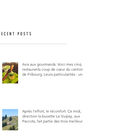
RECENT POSTS
Avis aux gourmands. Voici mes cinq
restaurants coup de cœur du canton
de Fribourg. Leurs particularités : un
très bon rapport qualité-prix-plaisir.
Alors, ne tardez pas à aller les visiter !
Après l’effort, le réconfort. Ce midi,
direction la buvette Le Vuipay, aux
Paccots, fait partie des trois meilleures
buvettes que j’ai visitées du canton de
Fribourg. Pour ne pas dire la
meilleure.