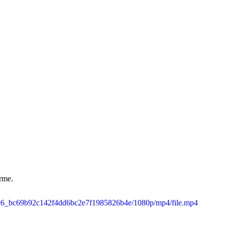
erme.
a65e6_bc69b92c142f4dd6bc2e7f1985826b4e/1080p/mp4/file.mp4