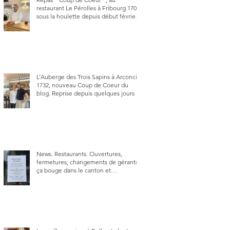
restaurant Le Pérolles à Fribourg 1700,
sous la houlette depuis début février
de Julien Ayer et Victor Moriez le
nouveau chef des lieux.
L’Auberge des Trois Sapins à Arconciel
1732, nouveau Coup de Coeur du
blog. Reprise depuis quelques jours (le
2 juin), par Sandra Hayoz et Sébastien
Haas, elle cartonne déjà.
News. Restaurants. Ouvertures,
fermetures, changements de gérants,
ça bouge dans le canton et
notamment à Bulle (trois
établissements), La Berra (deux) et
Charmey (un).