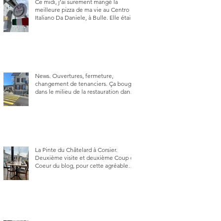
Ce midi, j’ai surement mangé la
meilleure pizza de ma vie au Centro
Italiano Da Daniele, à Bulle. Elle était
absolument parfaite.
News. Ouvertures, fermeture,
changement de tenanciers. Ça bouge
dans le milieu de la restauration dans
le canton de Fribourg. La prochaine
réouverture: l'Auberge des Trois Sapin
à Arconciel le 2 juin.
La Pinte du Châtelard à Corsier.
Deuxième visite et deuxième Coup de
Coeur du blog, pour cette agréable
Pinte, son accueil rare, et sa très
bonne cuisine.