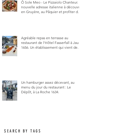
Ô Sole Meo - Le Pizzaiolo Chanteur. La
nouvelle adresse italienne à découvrir
en Gruyère, au Pâquier et profiter des
talents de chanteur du pizzaiolo, et
chanteur d'opéra dans l'âme, en
mangeant.
Agréable repas en terrasse au
restaurant de l'Hôtel Fasserfall à Jaun
1656. Un établissement qui vient de
changer de gérant et de chef, ce
début d'année.
Un hamburger assez décevant, au
menu du jour du restaurant : Le
Dépôt, à La Roche 1634.
SEARCH BY TAGS