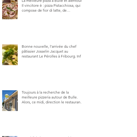
La meilleure pizza à Bulle et alentour.
Il vincitore è : pizza Pistacchiosa, qui se
compose de fior di latte, de
mortadelle, crème de pistache et
stracciatella, dal Centro Italiano, Da
Danielle.
Bonne nouvelle, l’arrivée du chef
pâtissier Josselin Jacquet au
restaurant Le Pérolles à Fribourg. Info
Gault & Millau Channel.
Toujours à la recherche de la
meilleure pizzeria autour de Bulle.
Alors, ce midi, direction le restaurant
le Tivoli, une adresse qui m’a été
conseillée sur FB et que je ne
connaissais pas.