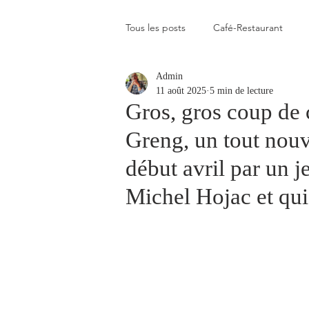
Tous les posts
Café-Restaurant
Admin
Elevé
Assez élevé
Raison
11 août 2025
5 min de lecture
Gros, gros coup de 
Greng, un tout nouv
Coup de coeur
Un flop à vite 
début avril par un j
Michel Hojac et qui 
Blogs que j'aime visiter
Gastr
Plats en photos
Buvette alpa
Qui c'est celui-là ?
Recette vé