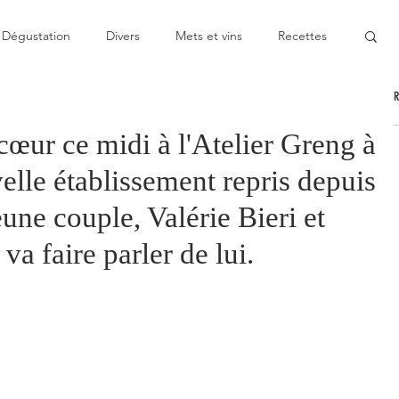
Dégustation
Divers
Mets et vins
Recettes
nable
Pas cher
Au Top
Bon moment
cœur ce midi à l'Atelier Greng à
elle établissement repris depuis
oublier
Décevant
Semie-gastronomique
eune couple, Valérie Bieri et
va faire parler de lui.
onomique
Bistronomie
Coup de gueule
ge
Escapade
Mitigé
News
Au fourneau
gétarienne
Recette végan
Cuisine du monde