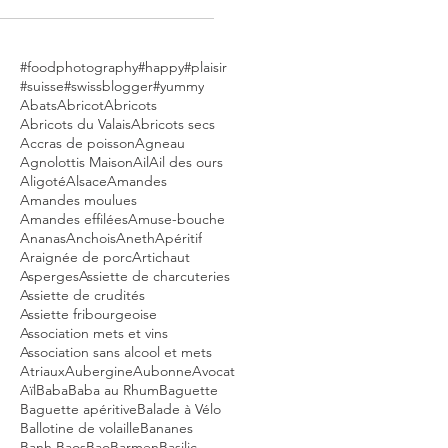
#foodphotography
#happy
#plaisir
#suisse
#swissblogger
#yummy
Abats
Abricot
Abricots
Abricots du Valais
Abricots secs
Accras de poisson
Agneau
Agnolottis Maison
Ail
Ail des ours
Aligoté
Alsace
Amandes
Amandes moulues
Amandes effilées
Amuse-bouche
Ananas
Anchois
Aneth
Apéritif
Araignée de porc
Artichaut
Asperges
Assiette de charcuteries
Assiette de crudités
Assiette fribourgeoise
Association mets et vins
Association sans alcool et mets
Atriaux
Aubergine
Aubonne
Avocat
Aïl
Baba
Baba au Rhum
Baguette
Baguette apéritive
Balade à Vélo
Ballotine de volaille
Bananes
Banh Baos
Bao
Barmen
Basilic