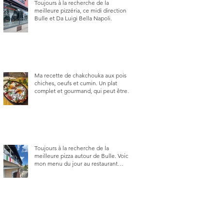
Toujours à la recherche de la
meilleure pizzéria, ce midi direction
Bulle et Da Luigi Bella Napoli.
Ma recette de chakchouka aux pois
chiches, oeufs et cumin. Un plat
complet et gourmand, qui peut être
aussi bien en manger au brunch, au
lunch ou au souper. Ma recette en
photos.
Toujours à la recherche de la
meilleure pizza autour de Bulle. Voici
mon menu du jour au restaurant
Trattoria 2.0, à La Tour-de-Trême 1635.