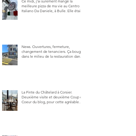
Ce midi, j’ai surement mangé la
meilleure pizza de ma vie au Centro
Italiano Da Daniele, à Bulle. Elle était
absolument parfaite.
News. Ouvertures, fermeture,
changement de tenanciers. Ça bouge
dans le milieu de la restauration dans
le canton de Fribourg. La prochaine
réouverture: l'Auberge des Trois Sapin
à Arconciel le 2 juin.
La Pinte du Châtelard à Corsier.
Deuxième visite et deuxième Coup de
Coeur du blog, pour cette agréable
Pinte, son accueil rare, et sa très
bonne cuisine.