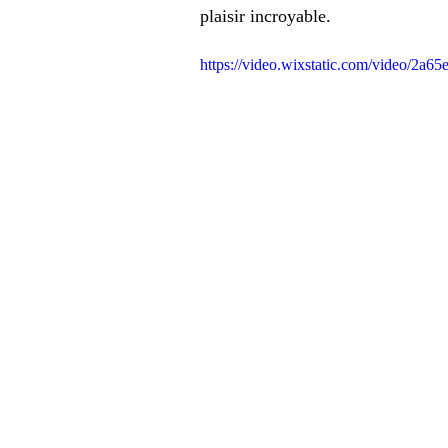
plaisir incroyable. 
https://video.wixstatic.com/video/2