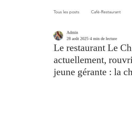
Tous les posts
Café-Restaurant
Admin
Elevé
Assez élevé
Raison
28 août 2025
4 min de lecture
Le restaurant Le Ch
actuellement, rouvri
Coup de coeur
Un flop à vite 
jeune gérante : la 
Blogs que j'aime visiter
Gastr
Plats en photos
Buvette alpa
Qui c'est celui-là ?
Recette vé