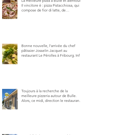
La meilleure pizza à Bulle et alentour.
Il vincitore è : pizza Pistacchiosa, qui se
compose de fior di latte, de
mortadelle, crème de pistache et
stracciatella, dal Centro Italiano, Da
Danielle.
Bonne nouvelle, l’arrivée du chef
pâtissier Josselin Jacquet au
restaurant Le Pérolles à Fribourg. Info
Gault & Millau Channel.
Toujours à la recherche de la
meilleure pizzeria autour de Bulle.
Alors, ce midi, direction le restaurant
le Tivoli, une adresse qui m’a été
conseillée sur FB et que je ne
connaissais pas.