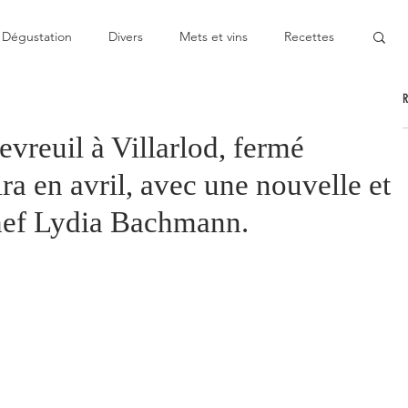
Dégustation
Divers
Mets et vins
Recettes
nable
Pas cher
Au Top
Bon moment
evreuil à Villarlod, fermé
ra en avril, avec une nouvelle et
oublier
Décevant
Semie-gastronomique
chef Lydia Bachmann.
onomique
Bistronomie
Coup de gueule
ge
Escapade
Mitigé
News
Au fourneau
gétarienne
Recette végan
Cuisine du monde