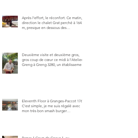
Après l’effort, le réconfort. Ce matin,
direction le chalet Grat perché à 1642
m, presque en dessous des
Gastlosen. C’est ma deuxième visite
au Chalet Grat et toujours avec autant
de plaisir.
Deuxième visite et deuxième gros,
gros coup de cœur ce midi à l'Atelier
Greng à Greng 3280, un établissement
repris depuis début avril 2025 par un
jeune couple, Valérie Bieri et Michel
Hojac.
Eleventh Floor à Granges-Paccot 1763.
C'est simple, je me suis régalé avec
mon très bon smash burger
"Oklahoma" en forma triples. Un
burger que j'ai noté 8,5 sur 10.
Repas " Coup de Coeur ", au