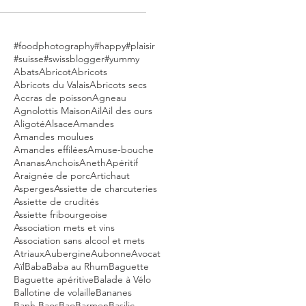
#foodphotography
#happy
#plaisir
#suisse
#swissblogger
#yummy
Abats
Abricot
Abricots
Abricots du Valais
Abricots secs
Accras de poisson
Agneau
Agnolottis Maison
Ail
Ail des ours
Aligoté
Alsace
Amandes
Amandes moulues
Amandes effilées
Amuse-bouche
Ananas
Anchois
Aneth
Apéritif
Araignée de porc
Artichaut
Asperges
Assiette de charcuteries
Assiette de crudités
Assiette fribourgeoise
Association mets et vins
Association sans alcool et mets
Atriaux
Aubergine
Aubonne
Avocat
Aïl
Baba
Baba au Rhum
Baguette
Baguette apéritive
Balade à Vélo
Ballotine de volaille
Bananes
Banh Baos
Bao
Barmen
Basilic