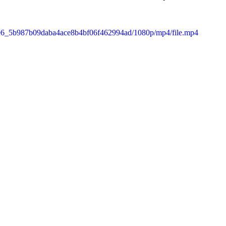
a65e6_5b987b09daba4ace8b4bf06f462994ad/1080p/mp4/file.mp4