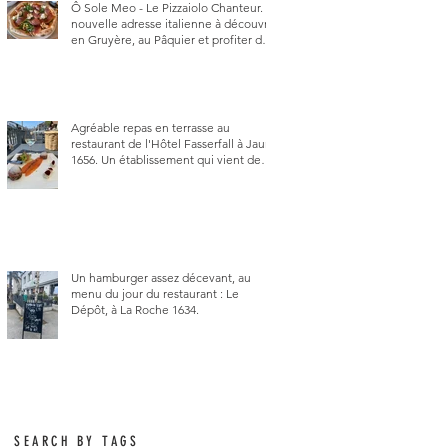
Ô Sole Meo - Le Pizzaiolo Chanteur. La
nouvelle adresse italienne à découvrir
en Gruyère, au Pâquier et profiter des
talents de chanteur du pizzaiolo, et
chanteur d'opéra dans l'âme, en
mangeant.
Agréable repas en terrasse au
restaurant de l'Hôtel Fasserfall à Jaun
1656. Un établissement qui vient de
changer de gérant et de chef, ce
début d'année.
Un hamburger assez décevant, au
menu du jour du restaurant : Le
Dépôt, à La Roche 1634.
SEARCH BY TAGS