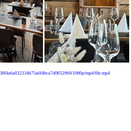
e6_38f4a6a032334b75a6f4bca7d0652969/1080p/mp4/file.mp4