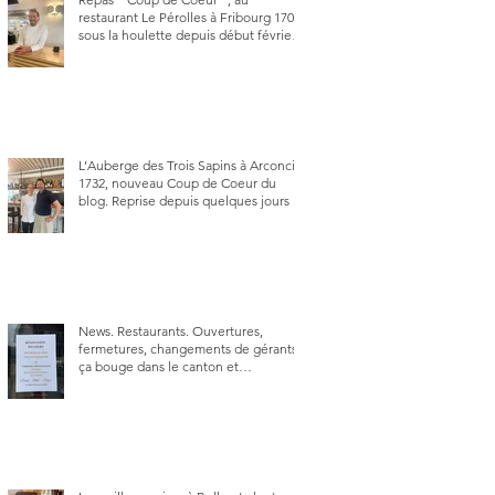
restaurant Le Pérolles à Fribourg 1700,
sous la houlette depuis début février
de Julien Ayer et Victor Moriez le
nouveau chef des lieux.
L’Auberge des Trois Sapins à Arconciel
1732, nouveau Coup de Coeur du
blog. Reprise depuis quelques jours (le
2 juin), par Sandra Hayoz et Sébastien
Haas, elle cartonne déjà.
News. Restaurants. Ouvertures,
fermetures, changements de gérants,
ça bouge dans le canton et
notamment à Bulle (trois
établissements), La Berra (deux) et
Charmey (un).