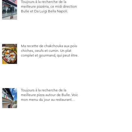
Toujours à la recherche de la
meilleure pizzéria, ce midi direction
Bulle et Da Luigi Bella Napoli.
Ma recette de chakchouka aux pois
chiches, oeufs et cumin. Un plat
complet et gourmand, qui peut être
aussi bien en manger au brunch, au
lunch ou au souper. Ma recette en
photos.
Toujours à la recherche de la
meilleure pizza autour de Bulle. Voici
mon menu du jour au restaurant
Trattoria 2.0, à La Tour-de-Trême 1635.