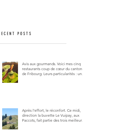
RECENT POSTS
Avis aux gourmands. Voici mes cinq
restaurants coup de cœur du canton
de Fribourg. Leurs particularités : un
très bon rapport qualité-prix-plaisir.
Alors, ne tardez pas à aller les visiter !
Après l’effort, le réconfort. Ce midi,
direction la buvette Le Vuipay, aux
Paccots, fait partie des trois meilleures
buvettes que j’ai visitées du canton de
Fribourg. Pour ne pas dire la
meilleure.