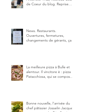
de Coeur du blog. Reprise
depuis quelques jours (le 2
juin), par Sandra Hayoz et
Sébastien Haas, elle cartonne
déjà.
News. Restaurants.
Ouvertures, fermetures,
changements de gérants, ça
bouge dans le canton et
notamment à Bulle (trois
établissements), La Berra
(deux) et Charmey (un).
La meilleure pizza à Bulle et
alentour. Il vincitore è : pizza
Pistacchiosa, qui se compose
de fior di latte, de mortadelle,
crème de pistache et
stracciatella, dal Centro
Italiano, Da Danielle.
Bonne nouvelle, l’arrivée du
chef pâtissier Josselin Jacquet