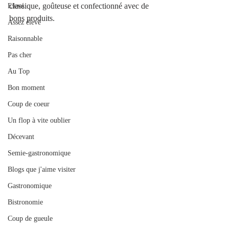
classique, goûteuse et confectionné avec de 
Elevé
bons produits. 
Assez élevé
Raisonnable
Pas cher
Au Top
Bon moment
Coup de coeur
Un flop à vite oublier
Décevant
Semie-gastronomique
Blogs que j'aime visiter
Gastronomique
Bistronomie
Coup de gueule