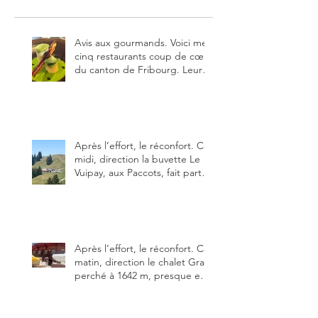
Avis aux gourmands. Voici mes
cinq restaurants coup de cœur
du canton de Fribourg. Leurs
particularités : un très bon
rapport qualité-prix-plaisir.
Alors, ne tardez pas à aller les
visiter !
Après l’effort, le réconfort. Ce
midi, direction la buvette Le
Vuipay, aux Paccots, fait partie
des trois meilleures buvettes
que j’ai visitées du canton de
Fribourg. Pour ne pas dire la
meilleure.
Après l’effort, le réconfort. Ce
matin, direction le chalet Grat
perché à 1642 m, presque en
dessous des Gastlosen. C’est
ma deuxième visite au Chalet
Grat et toujours avec autant