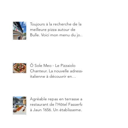
en manger au brunch, au
lunch ou au souper. Ma
recette en photos.
Toujours à la recherche de la
meilleure pizza autour de
Bulle. Voici mon menu du jour
au restaurant Trattoria 2.0, à La
Tour-de-Trême 1635.
Ô Sole Meo - Le Pizzaiolo
Chanteur. La nouvelle adresse
italienne à découvrir en
Gruyère, au Pâquier et profiter
des talents de chanteur du
pizzaiolo, et chanteur d'opéra
dans l'âme, en mangeant.
Agréable repas en terrasse au
restaurant de l'Hôtel Fasserfall
à Jaun 1656. Un établissement
qui vient de changer de
gérant et de chef, ce début
d'année.