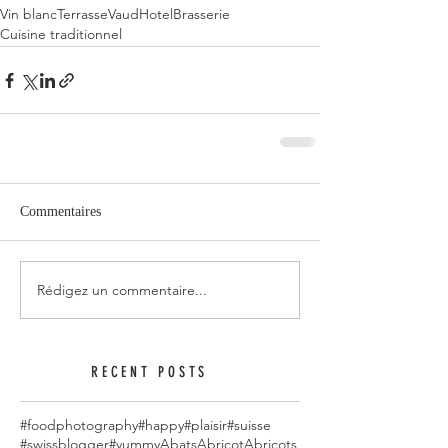
Vin blanc
Terrasse
Vaud
Hotel
Brasserie
Cuisine traditionnel
Commentaires
Rédigez un commentaire...
RECENT POSTS
#foodphotography
#happy
#plaisir
#suisse
#swissblogger
#yummy
Abats
Abricot
Abricots