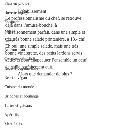
Plats en photos
           L'établissement 
Buvette alpage
Le professionnalisme du chef, se retrouve 
Escapade
déjà dans l’amuse-bouche, à 
Mitigé
l’assaisonnement parfait, dans une simple et 
très très bonne salade printanière, à 13.- chf. 
News
Eh oui, une simple salade, mais une très 
Au fourneau
bonne vinaigrette, des petits lardons servis 
Qui c'est celui-là ?
tièdes et pour chapeauter l’ensemble un oeuf 
de caille parfaitement cuit.                             
Recette végétarienne
           Alors que demander de plus ? 
Recette végan
Cuisine du monde
Brioches et boulange
Tartes et gâteaux
Apéritifs
Mets Salés