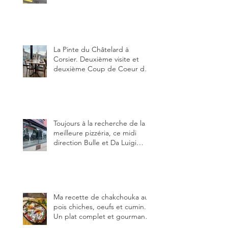
restauration dans le canton de
Fribourg. La prochaine
réouverture: l'Auberge des
Trois Sapin à Arconciel le 2
juin.
La Pinte du Châtelard à
Corsier. Deuxième visite et
deuxième Coup de Coeur du
blog, pour cette agréable
Pinte, son accueil rare, et sa
très bonne cuisine.
Toujours à la recherche de la
meilleure pizzéria, ce midi
direction Bulle et Da Luigi
Bella Napoli.
Ma recette de chakchouka aux
pois chiches, oeufs et cumin.
Un plat complet et gourmand,
qui peut être aussi bien