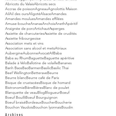
Abricots du Valais
Abricots secs
Accras de poisson
Agneau
Agnolottis Maison
Ail
Ail des ours
Aligoté
Alsace
Amandes
Amandes moulues
Amandes effilées
Amuse-bouche
Ananas
Anchois
Aneth
Apéritif
Araignée de porc
Artichaut
Asperges
Assiette de charcuteries
Assiette de crudités
Assiette fribourgeoise
Association mets et vins
Association sans alcool et mets
Atriaux
Aubergine
Aubonne
Avocat
Aïl
Baba
Baba au Rhum
Baguette
Baguette apéritive
Balade à Vélo
Ballotine de volaille
Bananes
Banh Baos
Bao
Barmen
Basilic
Basilic Thai
Beef Wellington
Betterave
Beurre
Beurre blanc
Beurre café de Paris
Bisque de crustacées
Bisque de homard
Bistronomie
Bière
Bières
Blanc de poulet
Blanquette de veau
Blog
Blogueur
Boeuf
Boeuf Bouilli
Boeuf Bourguignon
Boeuf braisé
Bordeaux
Boucher
Boucherie
Bouchon Vaudois
Bouchon lyonnais
Boudin
Archives