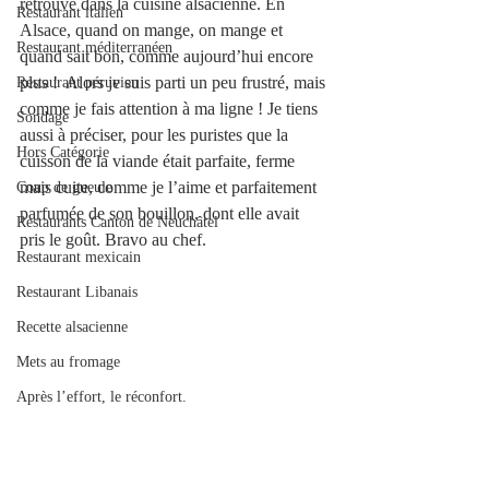
retrouve dans la cuisine alsacienne. En 
Restaurant italien
Alsace, quand on mange, on mange et 
Restaurant méditerranéen
quand sait bon, comme aujourd’hui encore 
plus !  Alors je suis parti un peu frustré, mais 
Restaurant péruvien
comme je fais attention à ma ligne ! Je tiens 
Sondage
aussi à préciser, pour les puristes que la 
Hors Catégorie
cuisson de la viande était parfaite, ferme 
mais cuite, comme je l’aime et parfaitement 
Coup de gueule
parfumée de son bouillon, dont elle avait 
Restaurants Canton de Neuchâtel
pris le goût. Bravo au chef. 
Restaurant mexicain
Restaurant Libanais
Recette alsacienne
Mets au fromage
Après l’effort, le réconfort.