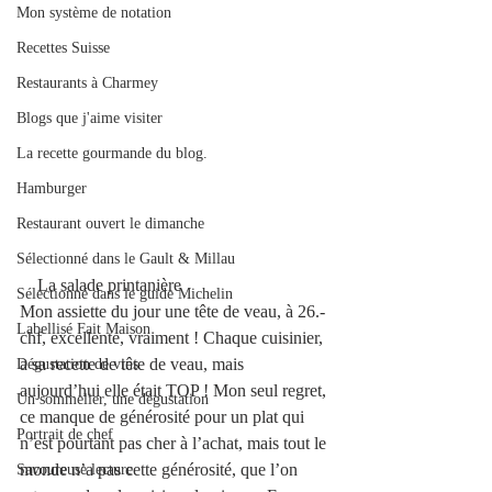
Mon système de notation
Recettes Suisse
Restaurants à Charmey
Blogs que j'aime visiter
La recette gourmande du blog.
Hamburger
Restaurant ouvert le dimanche
Sélectionné dans le Gault & Millau
    La salade printanière 
Sélectionné dans le guide Michelin
Mon assiette du jour une tête de veau, à 26.- 
Labellisé Fait Maison
chf, excellente, vraiment ! Chaque cuisinier, 
a sa recette de tête de veau, mais 
Dégustation de vins
aujourd’hui elle était TOP ! Mon seul regret, 
Un sommelier, une dégustation
ce manque de générosité pour un plat qui 
Portrait de chef
n’est pourtant pas cher à l’achat, mais tout le 
monde n’a pas cette générosité, que l’on 
Savoureuse lecture