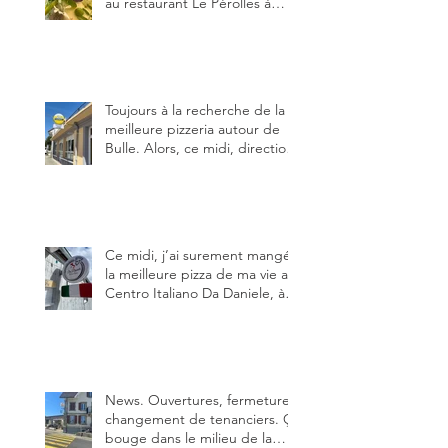
au restaurant Le Pérolles à
Fribourg. Info Gault & Millau
Channel.
Toujours à la recherche de la
meilleure pizzeria autour de
Bulle. Alors, ce midi, direction
le restaurant le Tivoli, une
adresse qui m’a été conseillée
sur FB et que je ne connaissais
pas.
Ce midi, j’ai surement mangé
la meilleure pizza de ma vie au
Centro Italiano Da Daniele, à
Bulle. Elle était absolument
parfaite.
News. Ouvertures, fermeture,
changement de tenanciers. Ça
bouge dans le milieu de la