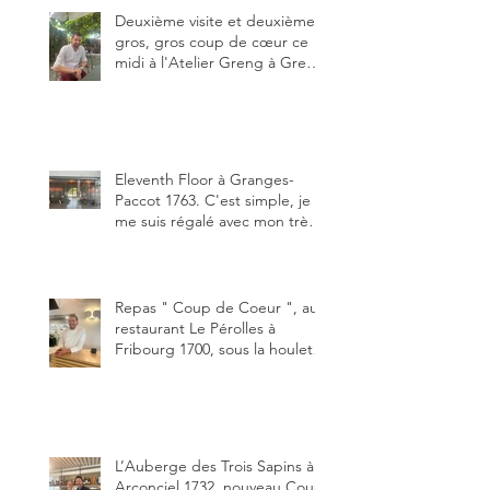
de plaisir.
Deuxième visite et deuxième
gros, gros coup de cœur ce
midi à l'Atelier Greng à Greng
3280, un établissement repris
depuis début avril 2025 par un
jeune couple, Valérie Bieri et
Michel Hojac.
Eleventh Floor à Granges-
Paccot 1763. C'est simple, je
me suis régalé avec mon très
bon smash burger
"Oklahoma" en forma triples.
Un burger que j'ai noté 8,5 sur
10.
Repas " Coup de Coeur ", au
restaurant Le Pérolles à
Fribourg 1700, sous la houlette
depuis début février de Julien
Ayer et Victor Moriez le
nouveau chef des lieux.
L’Auberge des Trois Sapins à
Arconciel 1732, nouveau Coup