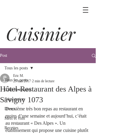
Cuisinier
Post
Tous les posts
Eric M.
Tous les posts
25 mai 2017
2 min de lecture
Hôtel-Restaurant des Alpes à
Café-Restaurant
Savigny 1073
Dégustation
Deuxième très bon repas au restaurant en 
Divers
moins d’une semaine et aujourd’hui, c’était 
Mets et vins
au restaurant « Des Alpes ». Un 
Recettes
établissement qui propose une cuisine plutôt 