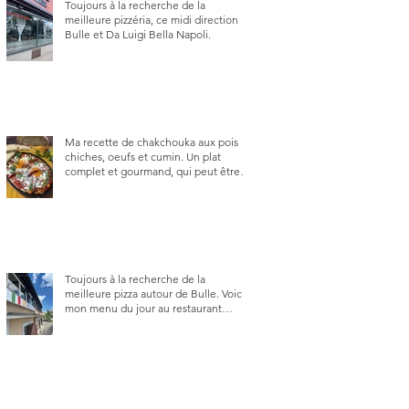
Toujours à la recherche de la
meilleure pizzéria, ce midi direction
Bulle et Da Luigi Bella Napoli.
Ma recette de chakchouka aux pois
chiches, oeufs et cumin. Un plat
complet et gourmand, qui peut être
aussi bien en manger au brunch, au
lunch ou au souper. Ma recette en
photos.
Toujours à la recherche de la
meilleure pizza autour de Bulle. Voici
mon menu du jour au restaurant
Trattoria 2.0, à La Tour-de-Trême 1635.