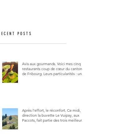
RECENT POSTS
Avis aux gourmands. Voici mes cinq
restaurants coup de cœur du canton
de Fribourg. Leurs particularités : un
très bon rapport qualité-prix-plaisir.
Alors, ne tardez pas à aller les visiter !
Après l’effort, le réconfort. Ce midi,
direction la buvette Le Vuipay, aux
Paccots, fait partie des trois meilleures
buvettes que j’ai visitées du canton de
Fribourg. Pour ne pas dire la
meilleure.