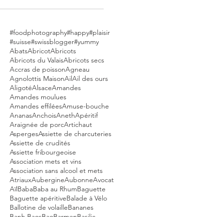
#foodphotography
#happy
#plaisir
#suisse
#swissblogger
#yummy
Abats
Abricot
Abricots
Abricots du Valais
Abricots secs
Accras de poisson
Agneau
Agnolottis Maison
Ail
Ail des ours
Aligoté
Alsace
Amandes
Amandes moulues
Amandes effilées
Amuse-bouche
Ananas
Anchois
Aneth
Apéritif
Araignée de porc
Artichaut
Asperges
Assiette de charcuteries
Assiette de crudités
Assiette fribourgeoise
Association mets et vins
Association sans alcool et mets
Atriaux
Aubergine
Aubonne
Avocat
Aïl
Baba
Baba au Rhum
Baguette
Baguette apéritive
Balade à Vélo
Ballotine de volaille
Bananes
Banh Baos
Bao
Barmen
Basilic