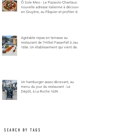
Ô Sole Meo - Le Pizzaiolo Chanteur. La
nouvelle adresse italienne à découvrir
en Gruyère, au Pâquier et profiter des
talents de chanteur du pizzaiolo, et
chanteur d'opéra dans l'âme, en
mangeant.
Agréable repas en terrasse au
restaurant de l'Hôtel Fasserfall à Jaun
1656. Un établissement qui vient de
changer de gérant et de chef, ce
début d'année.
Un hamburger assez décevant, au
menu du jour du restaurant : Le
Dépôt, à La Roche 1634.
SEARCH BY TAGS