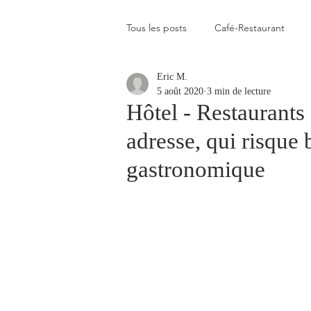
Tous les posts
Café-Restaurant
Eric M.
Elevé
Assez élevé
Raison
5 août 2020
3 min de lecture
Hôtel - Restaurants
adresse, qui risque 
Coup de coeur
Un flop à vite 
gastronomique
Blogs que j'aime visiter
Gastr
Plats en photos
Buvette alpa
Qui c'est celui-là ?
Recette vé