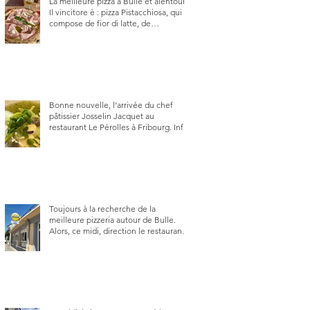
La meilleure pizza à Bulle et alentour.
Il vincitore è : pizza Pistacchiosa, qui se
compose de fior di latte, de
mortadelle, crème de pistache et
stracciatella, dal Centro Italiano, Da
Danielle.
Bonne nouvelle, l’arrivée du chef
pâtissier Josselin Jacquet au
restaurant Le Pérolles à Fribourg. Info
Gault & Millau Channel.
Toujours à la recherche de la
meilleure pizzeria autour de Bulle.
Alors, ce midi, direction le restaurant
le Tivoli, une adresse qui m’a été
conseillée sur FB et que je ne
connaissais pas.