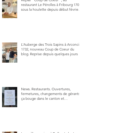
restaurant Le Pérolles à Fribourg 1700,
sous la houlette depuis début février
de Julien Ayer et Victor Moriez le
nouveau chef des lieux.
L’Auberge des Trois Sapins à Arconciel
1732, nouveau Coup de Coeur du
blog. Reprise depuis quelques jours (le
2 juin), par Sandra Hayoz et Sébastien
Haas, elle cartonne déjà.
News. Restaurants. Ouvertures,
fermetures, changements de gérants,
ça bouge dans le canton et
notamment à Bulle (trois
établissements), La Berra (deux) et
Charmey (un).