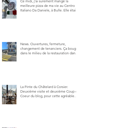
Ce midi, j’ai surement mangé la
meilleure pizza de ma vie au Centro
Italiano Da Daniele, à Bulle. Elle était
absolument parfaite.
News. Ouvertures, fermeture,
changement de tenanciers. Ça bouge
dans le milieu de la restauration dans
le canton de Fribourg. La prochaine
réouverture: l'Auberge des Trois Sapin
à Arconciel le 2 juin.
La Pinte du Châtelard à Corsier.
Deuxième visite et deuxième Coup de
Coeur du blog, pour cette agréable
Pinte, son accueil rare, et sa très
bonne cuisine.