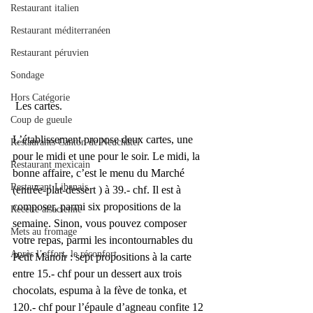
Restaurant italien
Restaurant méditerranéen
Restaurant péruvien
Sondage
Hors Catégorie
 Les cartes.
Coup de gueule
L’établissement propose deux cartes, une 
Restaurants Canton de Neuchâtel
pour le midi et une pour le soir. Le midi, la 
Restaurant mexicain
bonne affaire, c’est le menu du Marché 
Restaurant Libanais
(entrée-plat-dessert ) à 39.- chf. Il est à 
composer, parmi six propositions de la 
Recette alsacienne
semaine. Sinon, vous pouvez composer 
Mets au fromage
votre repas, parmi les incontournables du 
Après l’effort, le réconfort.
Petit Manoir : sept propositions à la carte 
entre 15.- chf pour un dessert aux trois 
chocolats, espuma à la fève de tonka, et 
120.- chf pour l’épaule d’agneau confite 12 