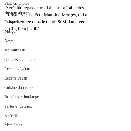
Plats en photos
Agréable repas de midi à la « La Table des 
Buvette alpage
Écrivains », Le Petit Manoir à Morges, qui a 
fait son entrée dans le Gault & Millau, avec 
Escapade
un 13, bien justifié.
Mitigé
News
Au fourneau
Qui c'est celui-là ?
Recette végétarienne
Recette végan
Cuisine du monde
Brioches et boulange
Tartes et gâteaux
Apéritifs
Mets Salés