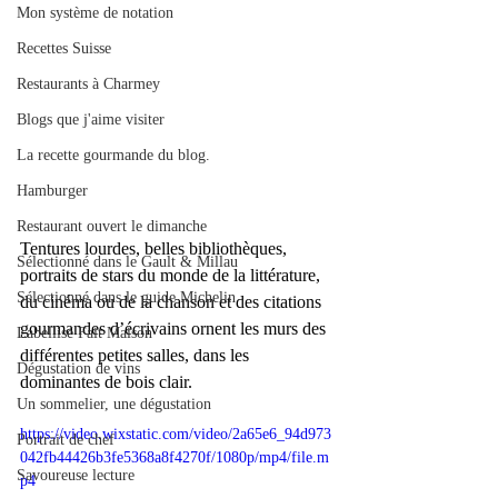
Mon système de notation
Recettes Suisse
Restaurants à Charmey
Blogs que j'aime visiter
La recette gourmande du blog.
Hamburger
Restaurant ouvert le dimanche
Tentures lourdes, belles bibliothèques, 
Sélectionné dans le Gault & Millau
portraits de stars du monde de la littérature, 
Sélectionné dans le guide Michelin
du cinéma ou de la chanson et des citations 
gourmandes d’écrivains ornent les murs des 
Labellisé Fait Maison
différentes petites salles, dans les 
Dégustation de vins
dominantes de bois clair.  
Un sommelier, une dégustation
https://video.wixstatic.com/video/2a65e6_94d973
Portrait de chef
042fb44426b3fe5368a8f4270f/1080p/mp4/file.m
Savoureuse lecture
p4