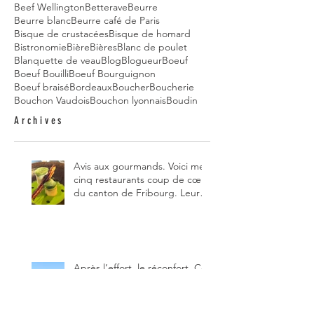
Beef Wellington
Betterave
Beurre
Beurre blanc
Beurre café de Paris
Bisque de crustacées
Bisque de homard
Bistronomie
Bière
Bières
Blanc de poulet
Blanquette de veau
Blog
Blogueur
Boeuf
Boeuf Bouilli
Boeuf Bourguignon
Boeuf braisé
Bordeaux
Boucher
Boucherie
Bouchon Vaudois
Bouchon lyonnais
Boudin
Archives
Avis aux gourmands. Voici mes
cinq restaurants coup de cœur
du canton de Fribourg. Leurs
particularités : un très bon
rapport qualité-prix-plaisir.
Alors, ne tardez pas à aller les
visiter !
Après l’effort, le réconfort. Ce
midi, direction la buvette Le
Vuipay, aux Paccots, fait partie
des trois meilleures buvettes