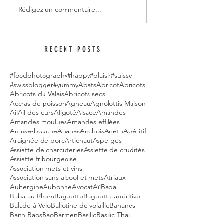
Rédigez un commentaire...
RECENT POSTS
#foodphotography
#happy
#plaisir
#suisse
#swissblogger
#yummy
Abats
Abricot
Abricots
Abricots du Valais
Abricots secs
Accras de poisson
Agneau
Agnolottis Maison
Ail
Ail des ours
Aligoté
Alsace
Amandes
Amandes moulues
Amandes effilées
Amuse-bouche
Ananas
Anchois
Aneth
Apéritif
Araignée de porc
Artichaut
Asperges
Assiette de charcuteries
Assiette de crudités
Assiette fribourgeoise
Association mets et vins
Association sans alcool et mets
Atriaux
Aubergine
Aubonne
Avocat
Aïl
Baba
Baba au Rhum
Baguette
Baguette apéritive
Balade à Vélo
Ballotine de volaille
Bananes
Banh Baos
Bao
Barmen
Basilic
Basilic Thai