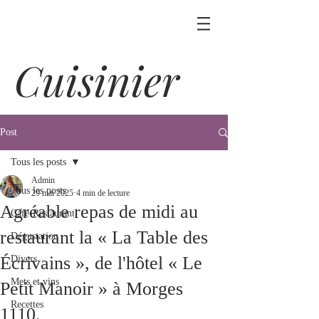
Cuisinier
Post
Tous les posts
Admin
Tous les posts
29 mai 2025
4 min de lecture
Agréable repas de midi au
Café-Restaurant
restaurant la « La Table des
Dégustation
Écrivains », de l'hôtel « Le
Divers
Mets et vins
Petit Manoir » à Morges
Recettes
1110.