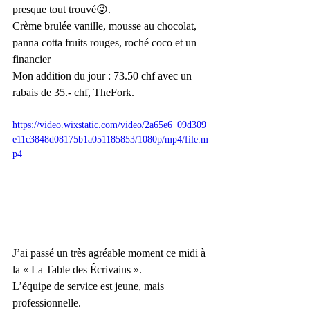
presque tout trouvé😜.
Crème brulée vanille, mousse au chocolat, 
panna cotta fruits rouges, roché coco et un 
financier
Mon addition du jour : 73.50 chf avec un 
rabais de 35.- chf, TheFork.
https://video.wixstatic.com/video/2a65e6_09d309
e11c3848d08175b1a051185853/1080p/mp4/file.m
p4
J’ai passé un très agréable moment ce midi à 
la « La Table des Écrivains ». 
L’équipe de service est jeune, mais 
professionnelle. 