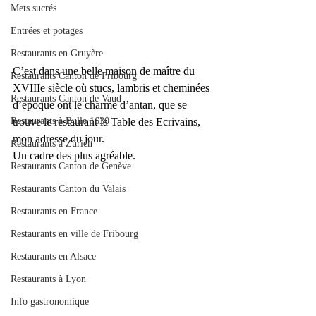
Mets sucrés
Entrées et potages
Restaurants en Gruyère
C’est dans une belle maison de maître du 
Restaurants Canton de Fribourg
XVIIIe siècle où stucs, lambris et cheminées 
Restaurants Canton de Vaud
d’époque ont le charme d’antan, que se 
Restaurants à Bulle 1630
trouve le restaurant la Table des Ecrivains, 
mon adresse du jour.
Restaurants à Zürich
Un cadre des plus agréable.
Restaurants Canton de Genève
Restaurants Canton du Valais
Restaurants en France
Restaurants en ville de Fribourg
Restaurants en Alsace
Restaurants à Lyon
Info gastronomique