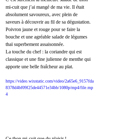
mi-cuit que j’ai mangé de ma vie. Il était 
absolument savoureux, avec plein de 
saveurs à découvrir au fil de sa dégustation. 
Poivron jaune et rouge pour se faire la 
bouche et une agréable salade de légumes 
thaï superbement assaisonnée. 
La touche du chef : la coriandre qui est 
classique et une fine julienne de menthe qui 
apporte une belle fraîcheur au plat.
https://video.wixstatic.com/video/2a65e6_9157fda
8378d4bf09f25de44571e34bb/1080p/mp4/file.mp
4
Ce thon mi-cuit que du plaisir !