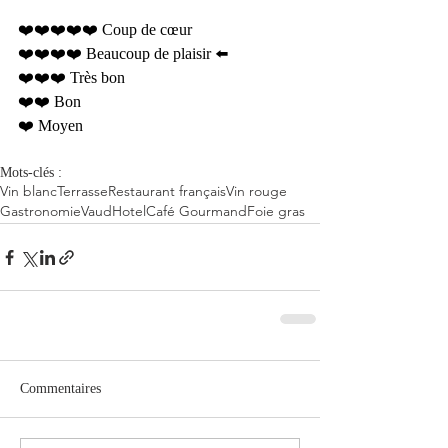
❤️❤️❤️❤️❤️ Coup de cœur  
❤️❤️❤️❤️ Beaucoup de plaisir ⬅️
❤️❤️❤️ Très bon  
❤️❤️ Bon  
❤️ Moyen 
Mots-clés :
Vin blanc
Terrasse
Restaurant français
Vin rouge
Gastronomie
Vaud
Hotel
Café Gourmand
Foie gras
Commentaires