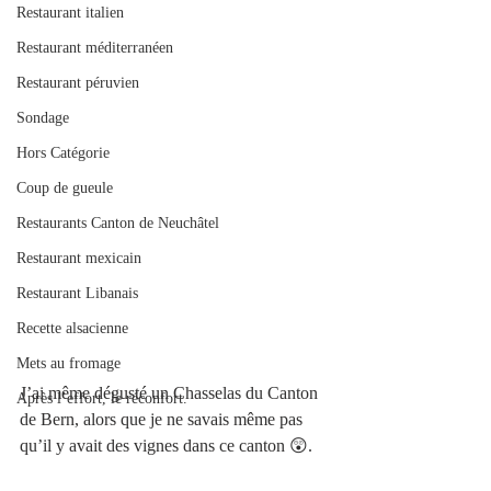
Restaurant italien
Restaurant méditerranéen
Restaurant péruvien
Sondage
Hors Catégorie
Coup de gueule
Restaurants Canton de Neuchâtel
Restaurant mexicain
Restaurant Libanais
Recette alsacienne
Mets au fromage
J’ai même dégusté un Chasselas du Canton 
Après l’effort, le réconfort.
de Bern, alors que je ne savais même pas 
qu’il y avait des vignes dans ce canton 😲. 