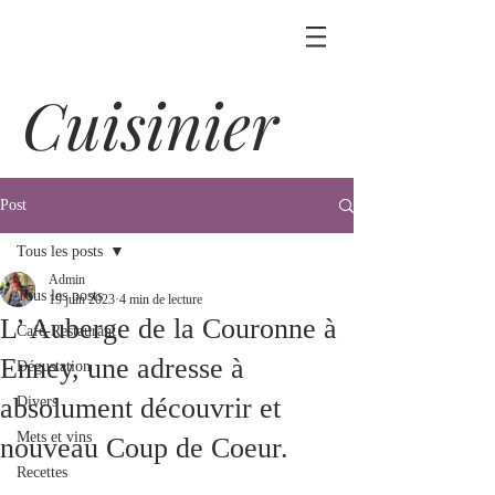
Cuisinier
Post
Tous les posts
Admin
Tous les posts
19 juin 2023
4 min de lecture
L’ Auberge de la Couronne à
Café-Restaurant
Enney, une adresse à
Dégustation
absolument découvrir et
Divers
Mets et vins
nouveau Coup de Coeur.
Recettes