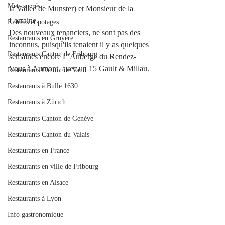
Mets sucrés
la Vallée de Munster) et Monsieur de la 
Lorraine. 
Entrées et potages
Des nouveaux tenanciers, ne sont pas des 
Restaurants en Gruyère
inconnus, puisqu'ils tenaient il y as quelques 
Restaurants Canton de Fribourg
semaines encore L’Auberge du Rendez-
Vous à Aumont, avec un 15 Gault & Millau.
Restaurants Canton de Vaud
Restaurants à Bulle 1630
Restaurants à Zürich
Restaurants Canton de Genève
Restaurants Canton du Valais
Restaurants en France
Restaurants en ville de Fribourg
Restaurants en Alsace
Restaurants à Lyon
Info gastronomique