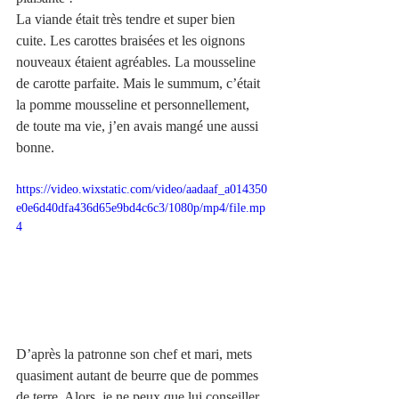
La viande était très tendre et super bien 
cuite. Les carottes braisées et les oignons 
nouveaux étaient agréables. La mousseline 
de carotte parfaite. Mais le summum, c’était 
la pomme mousseline et personnellement, 
de toute ma vie, j’en avais mangé une aussi 
bonne. 
https://video.wixstatic.com/video/aadaaf_a014350
e0e6d40dfa436d65e9bd4c6c3/1080p/mp4/file.mp
4
D’après la patronne son chef et mari, mets 
quasiment autant de beurre que de pommes 
de terre. Alors, je ne peux que lui conseiller 