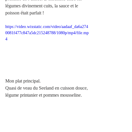
légumes divinement cuits, la sauce et le 
poisson était parfait !
https://video.wixstatic.com/video/aadaaf_da6a274
0081f477c847a5dc215248788/1080p/mp4/file.mp
4
Mon plat principal. 
Quasi de veau du Seeland en cuisson douce, 
légume printanier et pommes mousseline. 