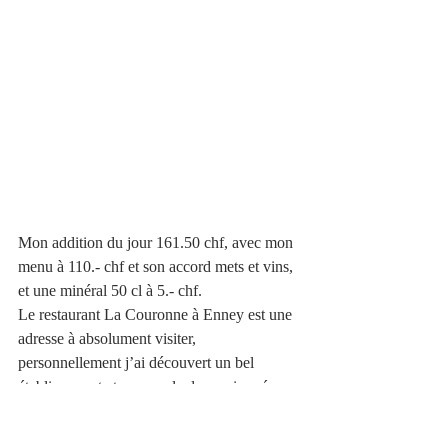
Mon addition du jour 161.50 chf, avec mon 
menu à 110.- chf et son accord mets et vins, 
et une minéral 50 cl à 5.- chf. 
Le restaurant La Couronne à Enney est une 
adresse à absolument visiter, 
personnellement j’ai découvert un bel 
établissement et un couple de passionnés, 
proches de la nature. 
À l'exception du chocolat, du café et des 