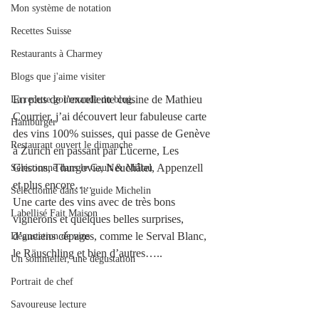
Mon système de notation
Recettes Suisse
Restaurants à Charmey
Blogs que j'aime visiter
En plus de l’excellente cuisine de Mathieu 
La recette gourmande du blog.
Courrier, j’ai découvert leur fabuleuse carte 
Hamburger
des vins 100% suisses, qui passe de Genève 
Restaurant ouvert le dimanche
à Zurich en passant par Lucerne, Les 
Grisons, Thurgovie, Neuchâtel, Appenzell 
Sélectionné dans le Gault & Millau
et plus encore…..
Sélectionné dans le guide Michelin
Une carte des vins avec de très bons 
Labellisé Fait Maison
vignerons et quelques belles surprises, 
d’anciens cépages, comme le Serval Blanc, 
Dégustation de vins
le Räuschling et bien d’autres….. 
Un sommelier, une dégustation
Portrait de chef
Savoureuse lecture