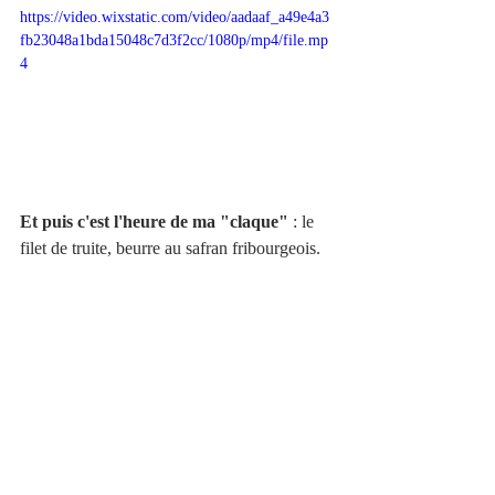
https://video.wixstatic.com/video/aadaaf_a49e4a3
fb23048a1bda15048c7d3f2cc/1080p/mp4/file.mp
4
Et puis c'est l'heure de ma "claque" 
: le 
filet de truite, beurre au safran fribourgeois. 