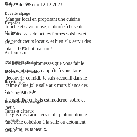
Plats en photos
Repas de midi du 12.12.2023.
Buvette alpage
Manger local en proposant une cuisine 
Escapade
fraîche et savoureuse, élaborée à base de 
Mitigé
produits issus de petites fermes voisines et 
de producteurs locaux, et bien sûr, servir des 
News
plats 100% fait maison ! 
Au fourneau
Qui c'est celui-là ?
Telles sont les promesses que vous fait le 
restaurant que je m’apprête à vous faire 
Recette végétarienne
découvrir, ce midi..Je suis accueilli dans le 
Recette végan
calme d'une jolie salle aux murs blancs des 
Cuisine du monde
plus agréables.
Le mobilier en bois est moderne, sobre et 
Brioches et boulange
neuf.
Tartes et gâteaux
Le gris des carrelages et du plafond donne 
Apéritifs
une belle cohésion à la salle ou détonnent 
peut-être les tableaux.
Mets Salés