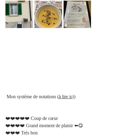
Mon système de notations 
(
à lire ic
i)
❤️❤️❤️❤️❤️ Coup de cœur    
❤️❤️❤️❤️ Grand moment de plaisir ⬅️😋
❤️❤️❤️ Très bon 	