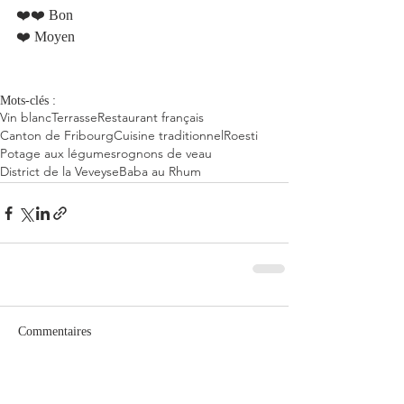
❤️❤️ Bon 
❤️ Moyen 
Mots-clés :
Vin blanc
Terrasse
Restaurant français
Canton de Fribourg
Cuisine traditionnel
Roesti
Potage aux légumes
rognons de veau
District de la Veveyse
Baba au Rhum
Commentaires
Rédigez un commentaire...