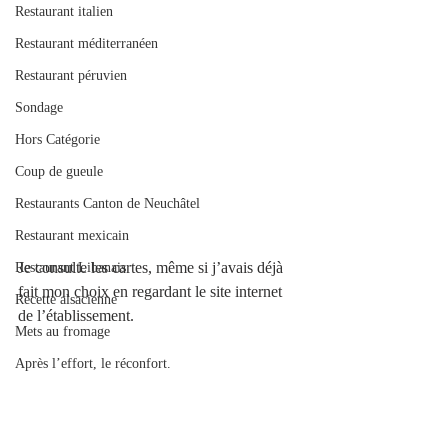
Restaurant italien
Restaurant méditerranéen
Restaurant péruvien
Sondage
Hors Catégorie
Coup de gueule
Restaurants Canton de Neuchâtel
Restaurant mexicain
Je consulte les cartes, même si j’avais déjà 
Restaurant Libanais
fait mon choix en regardant le site internet 
Recette alsacienne
de l’établissement.
Mets au fromage
Après l’effort, le réconfort.