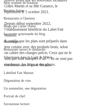
rénové avant que les nouveaux locataires 
Mon système de notation
Gilles Martin et sa fille Garance, le 
Recettes Suisse
reprennent le 5 octobre 2021.
Restaurants à Charmey
Depuis début septembre 2022, 
Blogs que j'aime visiter
l’établissement bénéficie du Label Fait 
La recette gourmande du blog.
Maison.
Il certifie que les plats sont préparés dans 
Hamburger
leur cuisine avec des produits bruts, selon 
Restaurant ouvert le dimanche
un cahier des charges précis. Ceux qui ne le 
Sélectionné dans le Gault & Millau
sont pas sont marqués d’un *. Ils ne sont pas 
nombreux, les frites et des glaces.
Sélectionné dans le guide Michelin
Labellisé Fait Maison
Dégustation de vins
Un sommelier, une dégustation
Portrait de chef
Savoureuse lecture