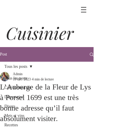
Cuisinier
Post
Tous les posts
Admin
Tous les posts
19 déc. 2023
4 min de lecture
L’Auberge de la Fleur de Lys
Café-Restaurant
à Porsel 1699 est une très
Dégustation
bonne adresse qu’il faut
Divers
Mets et vins
absolument visiter.
Recettes