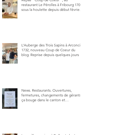
restaurant Le Pérolles à Fribourg 1700,
sous la houlette depuis début février
de Julien Ayer et Victor Moriez le
nouveau chef des lieux.
L’Auberge des Trois Sapins à Arconciel
1732, nouveau Coup de Coeur du
blog. Reprise depuis quelques jours (le
2 juin), par Sandra Hayoz et Sébastien
Haas, elle cartonne déjà.
News. Restaurants. Ouvertures,
fermetures, changements de gérants,
ça bouge dans le canton et
notamment à Bulle (trois
établissements), La Berra (deux) et
Charmey (un).