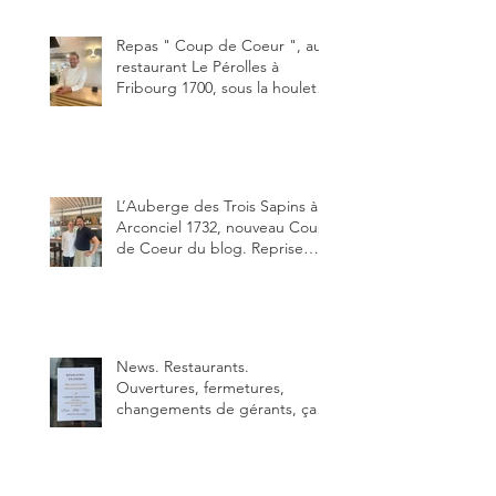
Un burger que j'ai noté 8,5 sur
10.
Repas " Coup de Coeur ", au
restaurant Le Pérolles à
Fribourg 1700, sous la houlette
depuis début février de Julien
Ayer et Victor Moriez le
nouveau chef des lieux.
L’Auberge des Trois Sapins à
Arconciel 1732, nouveau Coup
de Coeur du blog. Reprise
depuis quelques jours (le 2
juin), par Sandra Hayoz et
Sébastien Haas, elle cartonne
déjà.
News. Restaurants.
Ouvertures, fermetures,
changements de gérants, ça
bouge dans le canton et
notamment à Bulle (trois
établissements), La Berra
(deux) et Charmey (un).