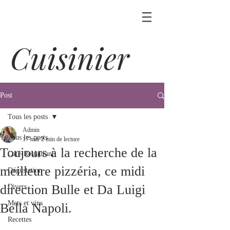
Cuisinier
Post
Tous les posts
Admin
Tous les posts
17 mai
2 min de lecture
Toujours à la recherche de la
Café-Restaurant
meilleure pizzéria, ce midi
Dégustation
direction Bulle et Da Luigi
Divers
Mets et vins
Bella Napoli.
Recettes