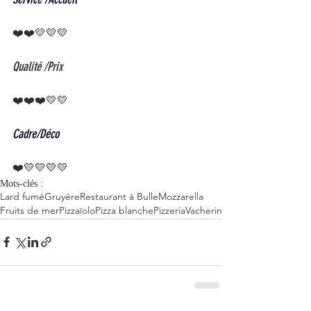
❤️❤️💛💛💛
Qualité /Prix
❤️❤️❤️💛💛
Cadre/Déco 
❤️💛💛💛💛
Mots-clés :
Lard fumé
Gruyère
Restaurant à Bulle
Mozzarella
Fruits de mer
Pizzaïolo
Pizza blanche
Pizzeria
Vacherin