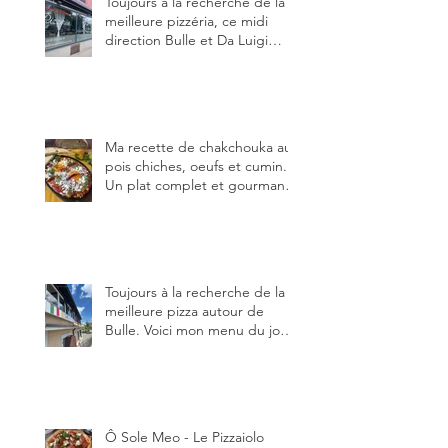
Toujours à la recherche de la
meilleure pizzéria, ce midi
direction Bulle et Da Luigi
Bella Napoli.
Ma recette de chakchouka aux
pois chiches, oeufs et cumin.
Un plat complet et gourmand,
qui peut être aussi bien
en manger au brunch, au
lunch ou au souper. Ma
recette en photos.
Toujours à la recherche de la
meilleure pizza autour de
Bulle. Voici mon menu du jour
au restaurant Trattoria 2.0, à La
Tour-de-Trême 1635.
Ô Sole Meo - Le Pizzaiolo