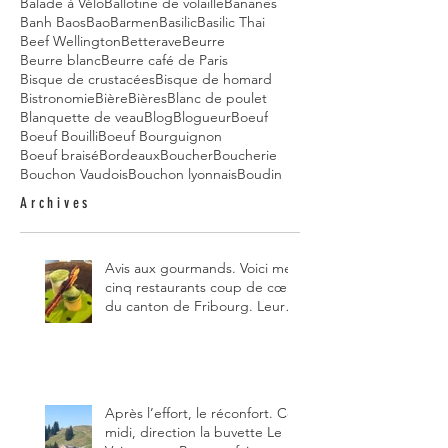
Balade à Vélo
Ballotine de volaille
Bananes
Banh Baos
Bao
Barmen
Basilic
Basilic Thai
Beef Wellington
Betterave
Beurre
Beurre blanc
Beurre café de Paris
Bisque de crustacées
Bisque de homard
Bistronomie
Bière
Bières
Blanc de poulet
Blanquette de veau
Blog
Blogueur
Boeuf
Boeuf Bouilli
Boeuf Bourguignon
Boeuf braisé
Bordeaux
Boucher
Boucherie
Bouchon Vaudois
Bouchon lyonnais
Boudin
Archives
Avis aux gourmands. Voici mes
cinq restaurants coup de cœur
du canton de Fribourg. Leurs
particularités : un très bon
rapport qualité-prix-plaisir.
Alors, ne tardez pas à aller les
visiter !
Après l’effort, le réconfort. Ce
midi, direction la buvette Le