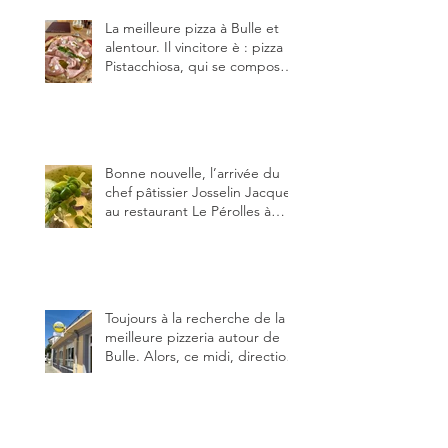
La meilleure pizza à Bulle et
alentour. Il vincitore è : pizza
Pistacchiosa, qui se compose
de fior di latte, de mortadelle,
crème de pistache et
stracciatella, dal Centro
Italiano, Da Danielle.
Bonne nouvelle, l’arrivée du
chef pâtissier Josselin Jacquet
au restaurant Le Pérolles à
Fribourg. Info Gault & Millau
Channel.
Toujours à la recherche de la
meilleure pizzeria autour de
Bulle. Alors, ce midi, direction
le restaurant le Tivoli, une
adresse qui m’a été conseillée
sur FB et que je ne connaissais
pas.