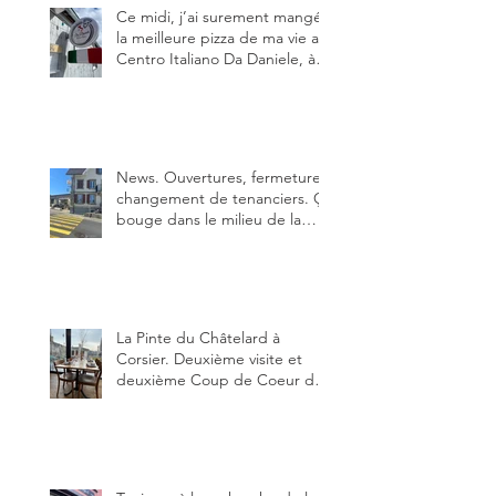
Ce midi, j’ai surement mangé
la meilleure pizza de ma vie au
Centro Italiano Da Daniele, à
Bulle. Elle était absolument
parfaite.
News. Ouvertures, fermeture,
changement de tenanciers. Ça
bouge dans le milieu de la
restauration dans le canton de
Fribourg. La prochaine
réouverture: l'Auberge des
Trois Sapin à Arconciel le 2
juin.
La Pinte du Châtelard à
Corsier. Deuxième visite et
deuxième Coup de Coeur du
blog, pour cette agréable
Pinte, son accueil rare, et sa
très bonne cuisine.