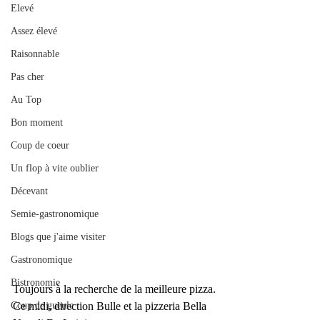
Elevé
Assez élevé
Raisonnable
Pas cher
Au Top
Bon moment
Coup de coeur
Un flop à vite oublier
Décevant
Semie-gastronomique
Blogs que j'aime visiter
Gastronomique
Bistronomie
Toujours à la recherche de la meilleure pizza.
Ce midi, direction Bulle et la pizzeria Bella 
Coup de gueule