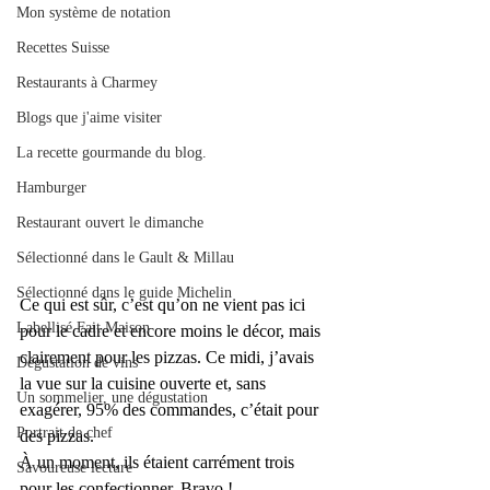
Mon système de notation
Recettes Suisse
Restaurants à Charmey
Blogs que j'aime visiter
La recette gourmande du blog.
Hamburger
Restaurant ouvert le dimanche
Sélectionné dans le Gault & Millau
Sélectionné dans le guide Michelin
Ce qui est sûr, c’est qu’on ne vient pas ici 
Labellisé Fait Maison
pour le cadre et encore moins le décor, mais 
clairement pour les pizzas. Ce midi, j’avais 
Dégustation de vins
la vue sur la cuisine ouverte et, sans 
Un sommelier, une dégustation
exagérer, 95% des commandes, c’était pour 
Portrait de chef
des pizzas.
À un moment, ils étaient carrément trois 
Savoureuse lecture
pour les confectionner. Bravo ! 