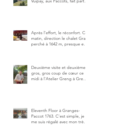
Vuipay, aux Paccots, fait partie
des trois meilleures buvettes
que j’ai visitées du canton de
Fribourg. Pour ne pas dire la
meilleure.
Après l’effort, le réconfort. Ce
matin, direction le chalet Grat
perché à 1642 m, presque en
dessous des Gastlosen. C’est
ma deuxième visite au Chalet
Grat et toujours avec autant
de plaisir.
Deuxième visite et deuxième
gros, gros coup de cœur ce
midi à l'Atelier Greng à Greng
3280, un établissement repris
depuis début avril 2025 par un
jeune couple, Valérie Bieri et
Michel Hojac.
Eleventh Floor à Granges-
Paccot 1763. C'est simple, je
me suis régalé avec mon très
bon smash burger
"Oklahoma" en forma triples.