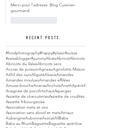
Merci pour l'adresse. Blog Cuisinier-
gourmand
J'aime
Répondre
RECENT POSTS
#foodphotography
#happy
#plaisir
#suisse
#swissblogger
#yummy
Abats
Abricot
Abricots
Abricots du Valais
Abricots secs
Accras de poisson
Agneau
Agnolottis Maison
Ail
Ail des ours
Aligoté
Alsace
Amandes
Amandes moulues
Amandes effilées
Amuse-bouche
Ananas
Anchois
Aneth
Apéritif
Araignée de porc
Artichaut
Asperges
Assiette de charcuteries
Assiette de crudités
Assiette fribourgeoise
Association mets et vins
Association sans alcool et mets
Atriaux
Aubergine
Aubonne
Avocat
Aïl
Baba
Baba au Rhum
Baguette
Baguette apéritive