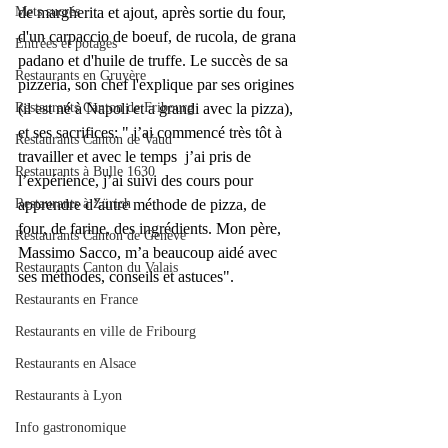
de margherita et ajout, après sortie du four, 
Mets sucrés
d'un carpaccio de boeuf, de rucola, de grana 
Entrées et potages
padano et d'huile de truffe. Le succès de sa 
Restaurants en Gruyère
pizzeria, son chef l'explique par ses origines 
(il est né à Napoli et a grandi avec la pizza), 
Restaurants Canton de Fribourg
et ses sacrifices: " j’ai commencé très tôt à 
Restaurants Canton de Vaud
travailler et avec le temps  j’ai pris de 
Restaurants à Bulle 1630
l’expérience, j’ai suivi des cours pour 
apprendre d’autre méthode de pizza, de 
Restaurants à Zürich
four, de farine, des ingrédients. Mon père, 
Restaurants Canton de Genève
Massimo Sacco, m’a beaucoup aidé avec 
Restaurants Canton du Valais
ses méthodes, conseils et astuces".
Restaurants en France
Restaurants en ville de Fribourg
Restaurants en Alsace
Restaurants à Lyon
Info gastronomique