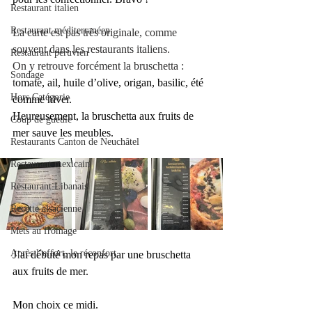
Restaurant italien
Restaurant méditerranéen
La carte est pas très originale, comme 
souvent dans les restaurants italiens. 
Restaurant péruvien
On y retrouve forcément la bruschetta : 
Sondage
t
omate, ail, huile d’olive, origan, basilic, été 
Hors Catégorie
comme hiver.
Heureusement, la bruschetta aux fruits de 
Coup de gueule
mer sauve les meubles.
Restaurants Canton de Neuchâtel
Restaurant mexicain
Restaurant Libanais
Recette alsacienne
Mets au fromage
Après l’effort, le réconfort.
J’ai débuté mon repas par une bruschetta 
aux fruits de mer.
Mon choix ce midi.