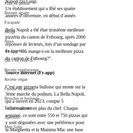
Napoli Da Luigi. 
Plats en photos
Un établissement qui a fêté ses quatre 
Buvette alpage
années d’ouverture, en début d’année.
Escapade
Bella Napoli a été élue troisième meilleure 
Mitigé
pizzéria du canton de Fribourg, après 2000 
News
réponses de lecteurs, lors d’un sondage par 
Fr-app "Où mange-t-on la meilleure pizza 
Au fourneau
du canton de Fribourg?". 
Qui c'est celui-là ?
Recette végétarienne
Source internet (Fr-app)
Recette végan
C'est une pizzeria bulloise qui monte sur la 
Cuisine du monde
3ème marche du podium. La Bella Napoli, 
Brioches et boulange
qui a ouvert en 2023, compte 5 
collaborateurs en plus du chef. Chaque 
Tartes et gâteaux
semaine, ce sont entre 550 et 750 pizzas qui 
Apéritifs
y sont dégustées avec une préférence pour 
Mets Salés
la Margherita et la Mamma Mia: une base 