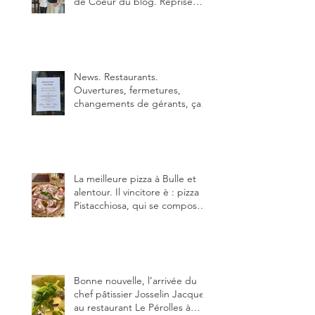
de Coeur du blog. Reprise
depuis quelques jours (le 2
juin), par Sandra Hayoz et
Sébastien Haas, elle cartonne
déjà.
News. Restaurants.
Ouvertures, fermetures,
changements de gérants, ça
bouge dans le canton et
notamment à Bulle (trois
établissements), La Berra
(deux) et Charmey (un).
La meilleure pizza à Bulle et
alentour. Il vincitore è : pizza
Pistacchiosa, qui se compose
de fior di latte, de mortadelle,
crème de pistache et
stracciatella, dal Centro
Italiano, Da Danielle.
Bonne nouvelle, l’arrivée du
chef pâtissier Josselin Jacquet
au restaurant Le Pérolles à