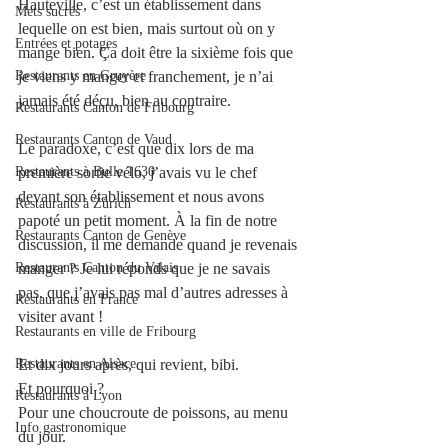
Hauteville, c’est un établissement dans 
Mets sucrés
lequelle on est bien, mais surtout où on y 
Entrées et potages
mange bien. Ça doit être la sixième fois que 
je viens y manger et franchement, je n’ai 
Restaurants en Gruyère
jamais été déçu, bien au contraire.
Restaurants Canton de Fribourg
Restaurants Canton de Vaud
Le paradoxe, c’est que dix lors de ma 
première sortie vélo, j’avais vu le chef 
Restaurants à Bulle 1630
devant son établissement et nous avons 
Restaurants à Zürich
papoté un petit moment. À la fin de notre 
Restaurants Canton de Genève
discussion, il me demande quand je revenais 
manger ? Je lui réponds que je ne savais 
Restaurants Canton du Valais
pas, que j’avais pas mal d’autres adresses à 
Restaurants en France
visiter avant !
Restaurants en ville de Fribourg
Et dix jours après, qui revient, bibi.
Restaurants en Alsace
Et pourquoi ?
Restaurants à Lyon
Pour une choucroute de poissons, au menu 
Info gastronomique
du jour.