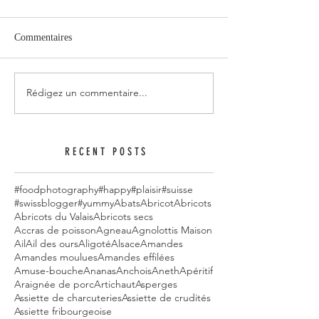
Commentaires
Rédigez un commentaire...
RECENT POSTS
#foodphotography
#happy
#plaisir
#suisse
#swissblogger
#yummy
Abats
Abricot
Abricots
Abricots du Valais
Abricots secs
Accras de poisson
Agneau
Agnolottis Maison
Ail
Ail des ours
Aligoté
Alsace
Amandes
Amandes moulues
Amandes effilées
Amuse-bouche
Ananas
Anchois
Aneth
Apéritif
Araignée de porc
Artichaut
Asperges
Assiette de charcuteries
Assiette de crudités
Assiette fribourgeoise