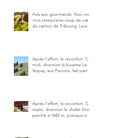
Avis aux gourmands. Voici mes
cinq restaurants coup de cœur
du canton de Fribourg. Leurs
particularités : un très bon
rapport qualité-prix-plaisir.
Alors, ne tardez pas à aller les
visiter !
Après l’effort, le réconfort. Ce
midi, direction la buvette Le
Vuipay, aux Paccots, fait partie
des trois meilleures buvettes
que j’ai visitées du canton de
Fribourg. Pour ne pas dire la
meilleure.
Après l’effort, le réconfort. Ce
matin, direction le chalet Grat
perché à 1642 m, presque en
dessous des Gastlosen. C’est
ma deuxième visite au Chalet
Grat et toujours avec autant