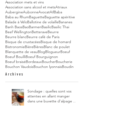
Association mets et vins
Association sans alcool et mets
Atriaux
Aubergine
Aubonne
Avocat
Aïl
Baba
Baba au Rhum
Baguette
Baguette apéritive
Balade à Vélo
Ballotine de volaille
Bananes
Banh Baos
Bao
Barmen
Basilic
Basilic Thai
Beef Wellington
Betterave
Beurre
Beurre blanc
Beurre café de Paris
Bisque de crustacées
Bisque de homard
Bistronomie
Bière
Bières
Blanc de poulet
Blanquette de veau
Blog
Blogueur
Boeuf
Boeuf Bouilli
Boeuf Bourguignon
Boeuf braisé
Bordeaux
Boucher
Boucherie
Bouchon Vaudois
Bouchon lyonnais
Boudin
Archives
Sondage : quelles sont vos
attentes en allant manger
dans une buvette d’alpage et,
pour vous, quelle est la
meilleure du canton de
Fribourg ?