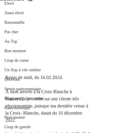
Elevé
Assez élevé
Raisonnable
Pas cher
Au Top
Bon moment
Coup de coeur
Un flop à vite oublier
Repas de midi, du 16.02.2024.
Décevant
Semie-gastronomique
À mon arrivée à la Croix Blanche à 
Blogs que j'aime visiter
Hauteville, je tombe sur une cliente très 
physionomiste, puisque ma dernière venue à 
Gastronomique
la Croix- Blanche, datait du 16 décembre 
Bistronomie
2022.
Coup de gueule