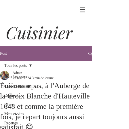
Cuisinier
Post
Tous les posts
Admin
Tous les posts
23 févr. 2024
3 min de lecture
Énième repas, à l'Auberge de
Café-Restaurant
la Croix Blanche d'Hauteville
Dégustation
1648 et comme la première
Divers
Mets et vins
fois, je repart toujours aussi
Recettes
satisfait 😋