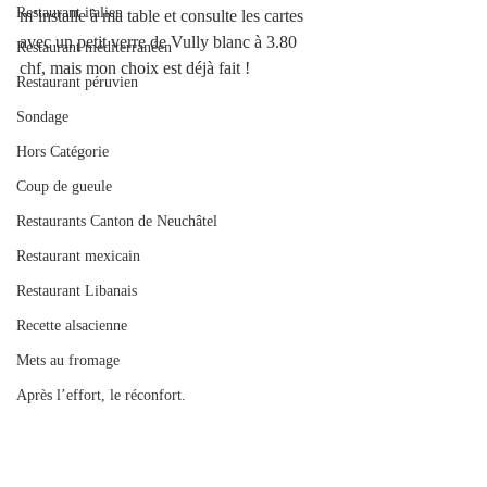
Restaurant italien
m’installe à ma table et consulte les cartes 
avec un petit verre de Vully blanc à 3.80 
Restaurant méditerranéen
chf, mais mon choix est déjà fait !
Restaurant péruvien
Sondage
Hors Catégorie
Coup de gueule
Restaurants Canton de Neuchâtel
Restaurant mexicain
Restaurant Libanais
Recette alsacienne
Mets au fromage
Après l’effort, le réconfort.