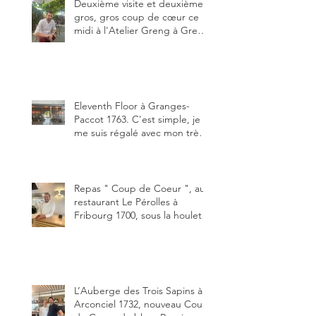
de plaisir.
Deuxième visite et deuxième
gros, gros coup de cœur ce
midi à l'Atelier Greng à Greng
3280, un établissement repris
depuis début avril 2025 par un
jeune couple, Valérie Bieri et
Michel Hojac.
Eleventh Floor à Granges-
Paccot 1763. C'est simple, je
me suis régalé avec mon très
bon smash burger
"Oklahoma" en forma triples.
Un burger que j'ai noté 8,5 sur
10.
Repas " Coup de Coeur ", au
restaurant Le Pérolles à
Fribourg 1700, sous la houlette
depuis début février de Julien
Ayer et Victor Moriez le
nouveau chef des lieux.
L’Auberge des Trois Sapins à
Arconciel 1732, nouveau Coup