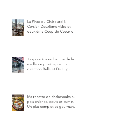
Fribourg. La prochaine
réouverture: l'Auberge des
Trois Sapin à Arconciel le 2
juin.
La Pinte du Châtelard à
Corsier. Deuxième visite et
deuxième Coup de Coeur du
blog, pour cette agréable
Pinte, son accueil rare, et sa
très bonne cuisine.
Toujours à la recherche de la
meilleure pizzéria, ce midi
direction Bulle et Da Luigi
Bella Napoli.
Ma recette de chakchouka aux
pois chiches, oeufs et cumin.
Un plat complet et gourmand,
qui peut être aussi bien