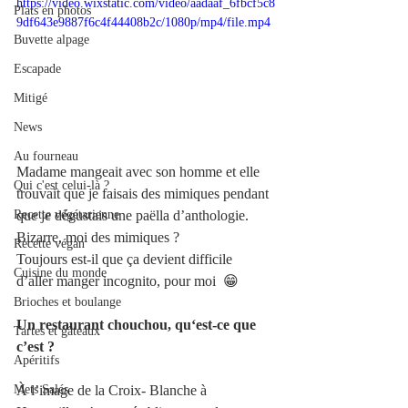
https://video.wixstatic.com/video/aadaaf_6fbcf5c8
Plats en photos
9df643e9887f6c4f44408b2c/1080p/mp4/file.mp4
Buvette alpage
Escapade
Mitigé
News
Au fourneau
Madame mangeait avec son homme et elle 
Qui c'est celui-là ?
trouvait que je faisais des mimiques pendant 
que je dégustais une paëlla d’anthologie. 
Recette végétarienne
Bizarre, moi des mimiques ?
Recette végan
Toujours est-il que ça devient difficile 
Cuisine du monde
d’aller manger incognito, pour moi  😁
Brioches et boulange
Un restaurant chouchou, qu‘est-ce que 
Tartes et gâteaux
c’est ?
Apéritifs
À l’image de la Croix- Blanche à 
Mets Salés