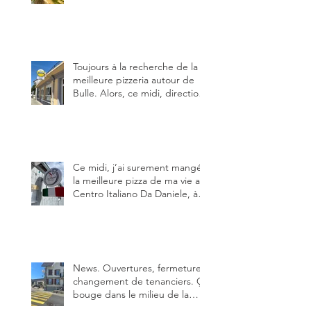
Fribourg. Info Gault & Millau
Channel.
Toujours à la recherche de la
meilleure pizzeria autour de
Bulle. Alors, ce midi, direction
le restaurant le Tivoli, une
adresse qui m’a été conseillée
sur FB et que je ne connaissais
pas.
Ce midi, j’ai surement mangé
la meilleure pizza de ma vie au
Centro Italiano Da Daniele, à
Bulle. Elle était absolument
parfaite.
News. Ouvertures, fermeture,
changement de tenanciers. Ça
bouge dans le milieu de la
restauration dans le canton de