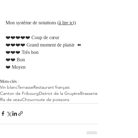
Mon système de notations 
(
à lire ic
i)
❤️❤️❤️❤️❤️ Coup de cœur    
❤️❤️❤️❤️ Grand moment de plaisir  ⬅️
❤️❤️❤️ Très bon 	
❤️❤️ Bon
❤️ Moyen 
Mots-clés :
Vin blanc
Terrasse
Restaurant français
Canton de Fribourg
District de la Gruyère
Brasserie
Ris de veau
Choucroute de poissons