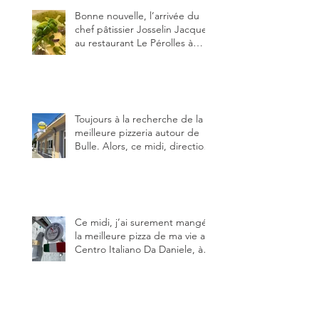
Bonne nouvelle, l’arrivée du
chef pâtissier Josselin Jacquet
au restaurant Le Pérolles à
Fribourg. Info Gault & Millau
Channel.
Toujours à la recherche de la
meilleure pizzeria autour de
Bulle. Alors, ce midi, direction
le restaurant le Tivoli, une
adresse qui m’a été conseillée
sur FB et que je ne connaissais
pas.
Ce midi, j’ai surement mangé
la meilleure pizza de ma vie au
Centro Italiano Da Daniele, à
Bulle. Elle était absolument
parfaite.