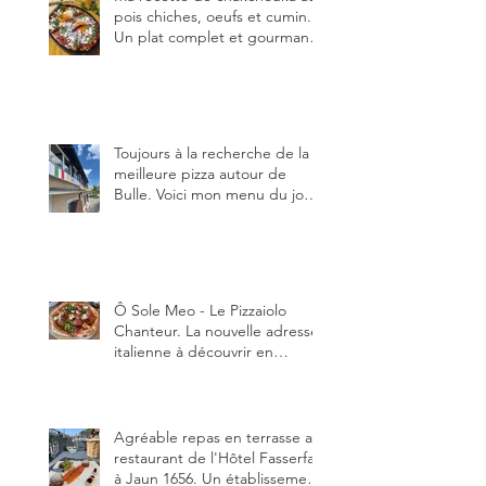
pois chiches, oeufs et cumin.
Un plat complet et gourmand,
qui peut être aussi bien
en manger au brunch, au
lunch ou au souper. Ma
recette en photos.
Toujours à la recherche de la
meilleure pizza autour de
Bulle. Voici mon menu du jour
au restaurant Trattoria 2.0, à La
Tour-de-Trême 1635.
Ô Sole Meo - Le Pizzaiolo
Chanteur. La nouvelle adresse
italienne à découvrir en
Gruyère, au Pâquier et profiter
des talents de chanteur du
pizzaiolo, et chanteur d'opéra
dans l'âme, en mangeant.
Agréable repas en terrasse au
restaurant de l'Hôtel Fasserfall
à Jaun 1656. Un établissement