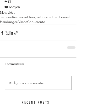
⬅️😋	
❤️ Moyen   					
Mots-clés :
Terrasse
Restaurant français
Cuisine traditionnel
Hamburger
Alsace
Choucroute
Commentaires
Rédigez un commentaire...
RECENT POSTS