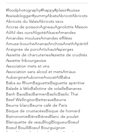
#foodphotography
#happy
#plaisir
#suisse
#swissblogger
#yummy
Abats
Abricot
Abricots
Abricots du Valais
Abricots secs
Accras de poisson
Agneau
Agnolottis Maison
Ail
Ail des ours
Aligoté
Alsace
Amandes
Amandes moulues
Amandes effilées
Amuse-bouche
Ananas
Anchois
Aneth
Apéritif
Araignée de porc
Artichaut
Asperges
Assiette de charcuteries
Assiette de crudités
Assiette fribourgeoise
Association mets et vins
Association sans alcool et mets
Atriaux
Aubergine
Aubonne
Avocat
Aïl
Baba
Baba au Rhum
Baguette
Baguette apéritive
Balade à Vélo
Ballotine de volaille
Bananes
Banh Baos
Bao
Barmen
Basilic
Basilic Thai
Beef Wellington
Betterave
Beurre
Beurre blanc
Beurre café de Paris
Bisque de crustacées
Bisque de homard
Bistronomie
Bière
Bières
Blanc de poulet
Blanquette de veau
Blog
Blogueur
Boeuf
Boeuf Bouilli
Boeuf Bourguignon