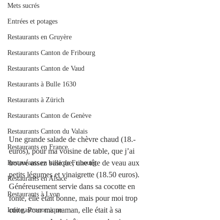
Mets sucrés
Entrées et potages
Restaurants en Gruyère
Restaurants Canton de Fribourg
Restaurants Canton de Vaud
Restaurants à Bulle 1630
Restaurants à Zürich
Restaurants Canton de Genève
Restaurants Canton du Valais
Une grande salade de chèvre chaud (18.- 
Restaurants en France
euros), pour ma voisine de table, que j’ai 
trouvé assez basique, une tête de veau aux 
Restaurants en ville de Fribourg
petits légumes et vinaigrette (18.50 euros). 
Restaurants en Alsace
Généreusement servie dans sa cocotte en 
Restaurants à Lyon
fonte, elle était bonne, mais pour moi trop 
cuite. Pour ma maman, elle était à sa 
Info gastronomique