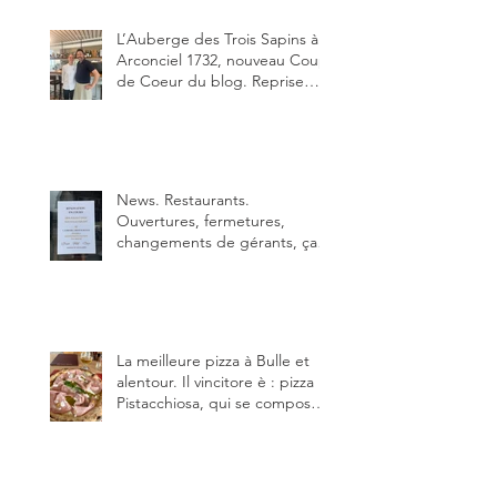
L’Auberge des Trois Sapins à
Arconciel 1732, nouveau Coup
de Coeur du blog. Reprise
depuis quelques jours (le 2
juin), par Sandra Hayoz et
Sébastien Haas, elle cartonne
déjà.
News. Restaurants.
Ouvertures, fermetures,
changements de gérants, ça
bouge dans le canton et
notamment à Bulle (trois
établissements), La Berra
(deux) et Charmey (un).
La meilleure pizza à Bulle et
alentour. Il vincitore è : pizza
Pistacchiosa, qui se compose
de fior di latte, de mortadelle,
crème de pistache et
stracciatella, dal Centro
Italiano, Da Danielle.