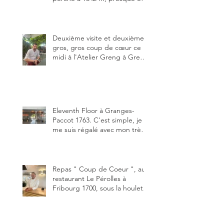
dessous des Gastlosen. C’est
ma deuxième visite au Chalet
Grat et toujours avec autant
de plaisir.
Deuxième visite et deuxième
gros, gros coup de cœur ce
midi à l'Atelier Greng à Greng
3280, un établissement repris
depuis début avril 2025 par un
jeune couple, Valérie Bieri et
Michel Hojac.
Eleventh Floor à Granges-
Paccot 1763. C'est simple, je
me suis régalé avec mon très
bon smash burger
"Oklahoma" en forma triples.
Un burger que j'ai noté 8,5 sur
10.
Repas " Coup de Coeur ", au
restaurant Le Pérolles à
Fribourg 1700, sous la houlette
depuis début février de Julien
Ayer et Victor Moriez le
nouveau chef des lieux.