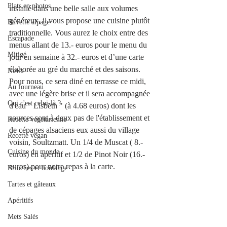
Plats en photos
installé dans une belle salle aux volumes 
généreux, il vous propose une cuisine plutôt 
Buvette alpage
traditionnelle. Vous aurez le choix entre des 
Escapade
menus allant de 13.- euros pour le menu du 
Mitigé
jour en semaine à 32.- euros et d’une carte 
élaborée au gré du marché et des saisons. 
News
Pour nous, ce sera diné en terrasse ce midi, 
Au fourneau
avec une légère brise et il sera accompagnée 
Qui c'est celui-là ?
d'eau " Lisbeth " (à 4.68 euros) dont les 
sources sont à deux pas de l'établissement et 
Recette végétarienne
de cépages alsaciens eux aussi du village 
Recette végan
voisin, Soultzmatt. Un 1/4 de Muscat ( 8.- 
Cuisine du monde
euros) en apéritif et 1/2 de Pinot Noir (16.- 
euros) pour notre repas à la carte. 
Brioches et boulange
Tartes et gâteaux
Apéritifs
Mets Salés