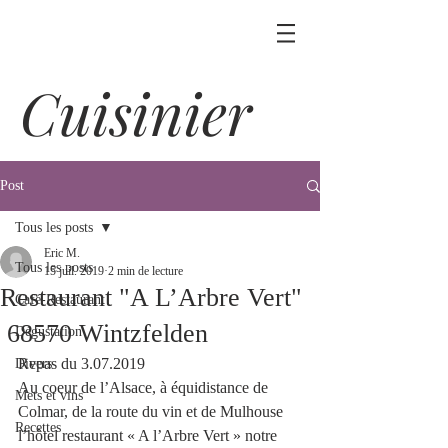
Cuisinier
Post
Tous les posts
Eric M.
Tous les posts
15 juil. 2019
2 min de lecture
Restaurant "A L’Arbre Vert"
Café-Restaurant
68570 Wintzfelden
Dégustation
Repas du 3.07.2019
Divers
Au coeur de l’Alsace, à équidistance de 
Mets et vins
Colmar, de la route du vin et de Mulhouse 
Recettes
l’hôtel restaurant « A l’Arbre Vert » notre 