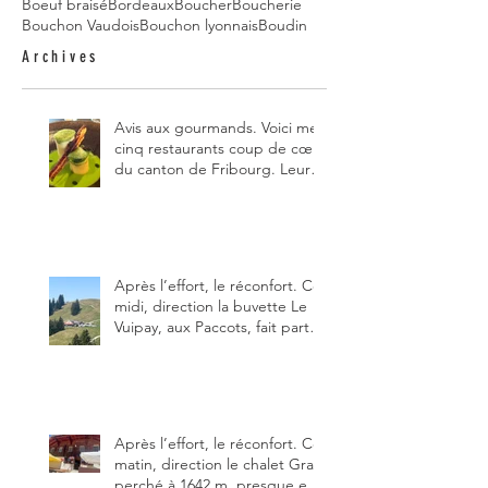
Boeuf braisé
Bordeaux
Boucher
Boucherie
Bouchon Vaudois
Bouchon lyonnais
Boudin
Archives
Avis aux gourmands. Voici mes
cinq restaurants coup de cœur
du canton de Fribourg. Leurs
particularités : un très bon
rapport qualité-prix-plaisir.
Alors, ne tardez pas à aller les
visiter !
Après l’effort, le réconfort. Ce
midi, direction la buvette Le
Vuipay, aux Paccots, fait partie
des trois meilleures buvettes
que j’ai visitées du canton de
Fribourg. Pour ne pas dire la
meilleure.
Après l’effort, le réconfort. Ce
matin, direction le chalet Grat
perché à 1642 m, presque en