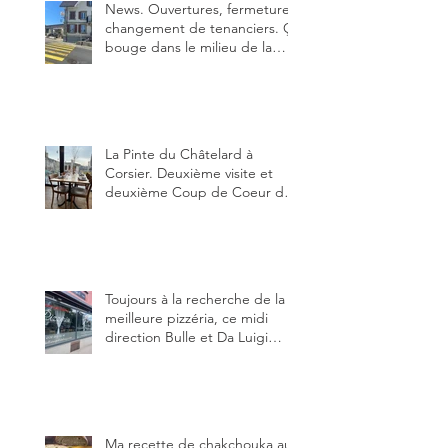
News. Ouvertures, fermeture,
changement de tenanciers. Ça
bouge dans le milieu de la
restauration dans le canton de
Fribourg. La prochaine
réouverture: l'Auberge des
Trois Sapin à Arconciel le 2
juin.
La Pinte du Châtelard à
Corsier. Deuxième visite et
deuxième Coup de Coeur du
blog, pour cette agréable
Pinte, son accueil rare, et sa
très bonne cuisine.
Toujours à la recherche de la
meilleure pizzéria, ce midi
direction Bulle et Da Luigi
Bella Napoli.
Ma recette de chakchouka aux