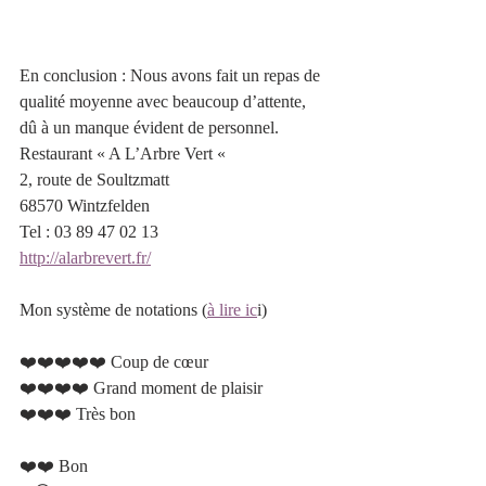
En conclusion : Nous avons fait un repas de 
qualité moyenne avec beaucoup d’attente, 
dû à un manque évident de personnel. 
Restaurant « A L’Arbre Vert « 
2, route de Soultzmatt 
68570 Wintzfelden 
Tel : 03 89 47 02 13
http://alarbrevert.fr/
Mon système de notations (
à lire ic
i)
❤️❤️❤️❤️❤️ Coup de cœur 		 	
❤️❤️❤️❤️ Grand moment de plaisir  
❤️❤️❤️ Très bon 				 	
❤️❤️ Bon 						