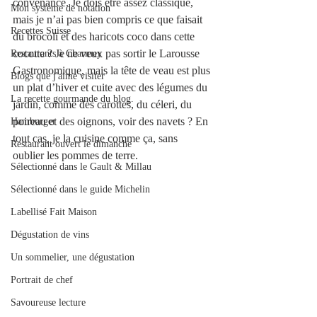
convenance. Je dois être assez classique, 
Mon système de notation
mais je n’ai pas bien compris ce que faisait 
Recettes Suisse
du brocoli et des haricots coco dans cette 
cocotte ? Je ne veux pas sortir le Larousse 
Restaurants à Charmey
Gastronomique, mais la tête de veau est plus 
Blogs que j'aime visiter
un plat d’hiver et cuite avec des légumes du 
La recette gourmande du blog.
jardin, comme des carottes, du céleri, du 
poireau et des oignons, voir des navets ? En 
Hamburger
tout cas, je la cuisine comme ça, sans 
Restaurant ouvert le dimanche
oublier les pommes de terre.
Sélectionné dans le Gault & Millau
Sélectionné dans le guide Michelin
Labellisé Fait Maison
Dégustation de vins
Un sommelier, une dégustation
Portrait de chef
Savoureuse lecture