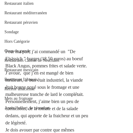
Restaurant italien
Restaurant méditerranéen
Restaurant péruvien
Sondage
Hors Catégorie
Coup de gueule
Pour ma part, j’ai commandé un  "De 
Elsässich " burger (18.50 euros) au boeuf 
Restaurants Canton de Neuchâtel
Black Angus, pommes frites et salade verte. 
Restaurant mexicain
J’avoue,  que j’en est mangé de bien 
Restaurant Libanais
meilleurs, le bun était industriel, la viande 
était bonne noyé sous le fromage et une 
Recette alsacienne
malheureuse tranche de lard le complétait. 
Mets au fromage
Personnellement, j’aime bien un peu de 
Après l’effort, le réconfort.
cornichons, de la tomate et de la salade 
dedans, qui apporte de la fraicheur et un peu 
de légèreté.  
Je dois avouer par contre que mêmes 