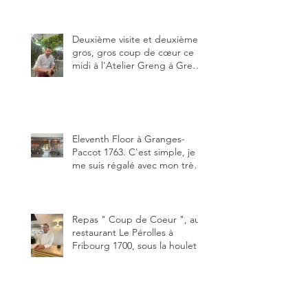
ma deuxième visite au Chalet
Grat et toujours avec autant
de plaisir.
Deuxième visite et deuxième
gros, gros coup de cœur ce
midi à l'Atelier Greng à Greng
3280, un établissement repris
depuis début avril 2025 par un
jeune couple, Valérie Bieri et
Michel Hojac.
Eleventh Floor à Granges-
Paccot 1763. C'est simple, je
me suis régalé avec mon très
bon smash burger
"Oklahoma" en forma triples.
Un burger que j'ai noté 8,5 sur
10.
Repas " Coup de Coeur ", au
restaurant Le Pérolles à
Fribourg 1700, sous la houlette
depuis début février de Julien
Ayer et Victor Moriez le
nouveau chef des lieux.