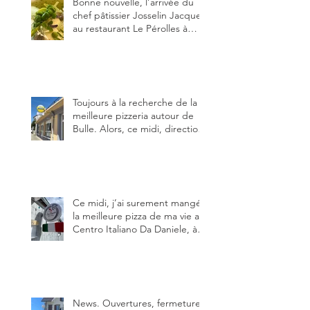
Bonne nouvelle, l’arrivée du
chef pâtissier Josselin Jacquet
au restaurant Le Pérolles à
Fribourg. Info Gault & Millau
Channel.
Toujours à la recherche de la
meilleure pizzeria autour de
Bulle. Alors, ce midi, direction
le restaurant le Tivoli, une
adresse qui m’a été conseillée
sur FB et que je ne connaissais
pas.
Ce midi, j’ai surement mangé
la meilleure pizza de ma vie au
Centro Italiano Da Daniele, à
Bulle. Elle était absolument
parfaite.
News. Ouvertures, fermeture,