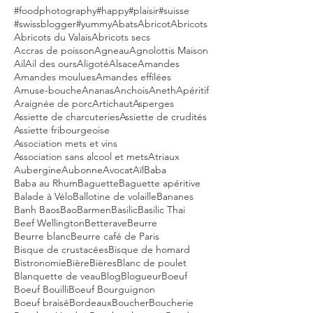
#foodphotography
#happy
#plaisir
#suisse
#swissblogger
#yummy
Abats
Abricot
Abricots
Abricots du Valais
Abricots secs
Accras de poisson
Agneau
Agnolottis Maison
Ail
Ail des ours
Aligoté
Alsace
Amandes
Amandes moulues
Amandes effilées
Amuse-bouche
Ananas
Anchois
Aneth
Apéritif
Araignée de porc
Artichaut
Asperges
Assiette de charcuteries
Assiette de crudités
Assiette fribourgeoise
Association mets et vins
Association sans alcool et mets
Atriaux
Aubergine
Aubonne
Avocat
Aïl
Baba
Baba au Rhum
Baguette
Baguette apéritive
Balade à Vélo
Ballotine de volaille
Bananes
Banh Baos
Bao
Barmen
Basilic
Basilic Thai
Beef Wellington
Betterave
Beurre
Beurre blanc
Beurre café de Paris
Bisque de crustacées
Bisque de homard
Bistronomie
Bière
Bières
Blanc de poulet
Blanquette de veau
Blog
Blogueur
Boeuf
Boeuf Bouilli
Boeuf Bourguignon
Boeuf braisé
Bordeaux
Boucher
Boucherie