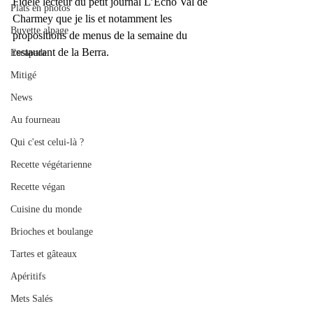
Fidèle lecteur du petit journal L’Echo Val de 
Plats en photos
Charmey que je lis et notamment les 
Buvette alpage
propositions de menus de la semaine du 
restaurant de la Berra.
Escapade
Mitigé
News
Au fourneau
Qui c'est celui-là ?
Recette végétarienne
Recette végan
Cuisine du monde
Brioches et boulange
Tartes et gâteaux
Apéritifs
Mets Salés