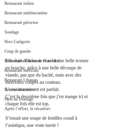
Restaurant italien
Restaurant méditerranéen
Restaurant péruvien
Sondage
Hors Catégorie
Coup de gueule
Elle était délicieuse et avait une belle texture 
Restaurants Canton de Neuchâtel
en bouche, grâce à une belle découpe de 
Restaurant mexicain
viande, pas que du haché, mais avec des 
Restaurant Libanais
morceaux coupés au couteau. 
L’assaisonnement est parfait. 
Recette alsacienne
C’est la deuxième fois que j’en mange ici et 
Mets au fromage
chaque fois elle est top.
Après l’effort, le réconfort.
S’ensuit une soupe de lentilles corail à 
l’asiatique, une vraie tuerie !