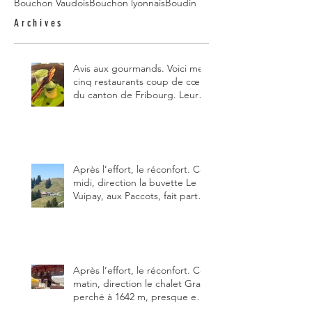
Bouchon Vaudois
Bouchon lyonnais
Boudin
Archives
Avis aux gourmands. Voici mes
cinq restaurants coup de cœur
du canton de Fribourg. Leurs
particularités : un très bon
rapport qualité-prix-plaisir.
Alors, ne tardez pas à aller les
visiter !
Après l’effort, le réconfort. Ce
midi, direction la buvette Le
Vuipay, aux Paccots, fait partie
des trois meilleures buvettes
que j’ai visitées du canton de
Fribourg. Pour ne pas dire la
meilleure.
Après l’effort, le réconfort. Ce
matin, direction le chalet Grat
perché à 1642 m, presque en
dessous des Gastlosen. C’est