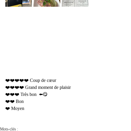
❤️❤️❤️❤️❤️ Coup de cœur 
❤️❤️❤️❤️ Grand moment de plaisir 
❤️❤️❤️ Très bon  ⬅️😋
❤️❤️ Bon 
❤️ Moyen 
Mots-clés :