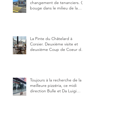
changement de tenanciers. Ça
bouge dans le milieu de la
restauration dans le canton de
Fribourg. La prochaine
réouverture: l'Auberge des
Trois Sapin à Arconciel le 2
juin.
La Pinte du Châtelard à
Corsier. Deuxième visite et
deuxième Coup de Coeur du
blog, pour cette agréable
Pinte, son accueil rare, et sa
très bonne cuisine.
Toujours à la recherche de la
meilleure pizzéria, ce midi
direction Bulle et Da Luigi
Bella Napoli.
Ma recette de chakchouka aux
pois chiches, oeufs et cumin.