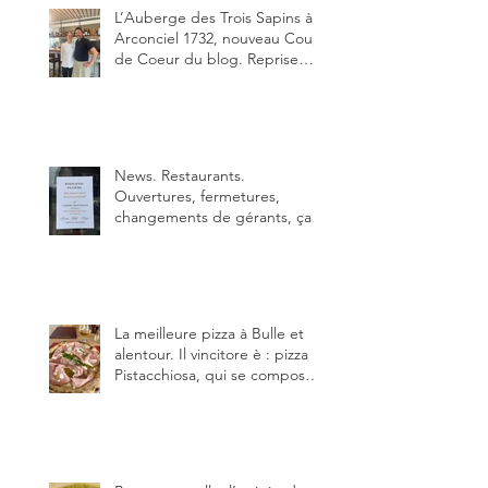
L’Auberge des Trois Sapins à
Arconciel 1732, nouveau Coup
de Coeur du blog. Reprise
depuis quelques jours (le 2
juin), par Sandra Hayoz et
Sébastien Haas, elle cartonne
déjà.
News. Restaurants.
Ouvertures, fermetures,
changements de gérants, ça
bouge dans le canton et
notamment à Bulle (trois
établissements), La Berra
(deux) et Charmey (un).
La meilleure pizza à Bulle et
alentour. Il vincitore è : pizza
Pistacchiosa, qui se compose
de fior di latte, de mortadelle,
crème de pistache et
stracciatella, dal Centro
Italiano, Da Danielle.