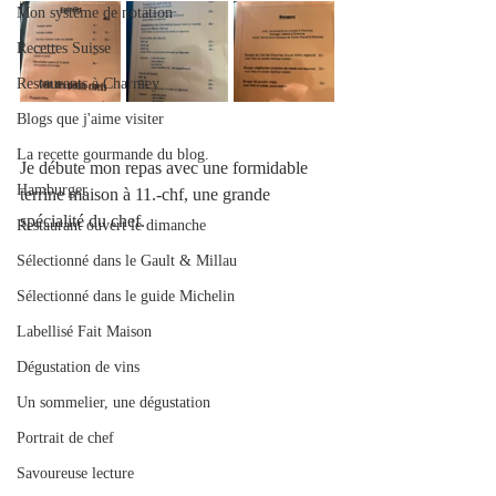
Mon système de notation
Recettes Suisse
Restaurants à Charmey
Blogs que j'aime visiter
La recette gourmande du blog.
Je débute mon repas avec une formidable 
Hamburger
terrine maison à 11.-chf, une grande 
spécialité du chef. 
Restaurant ouvert le dimanche
Sélectionné dans le Gault & Millau
Sélectionné dans le guide Michelin
Labellisé Fait Maison
Dégustation de vins
Un sommelier, une dégustation
Portrait de chef
Savoureuse lecture