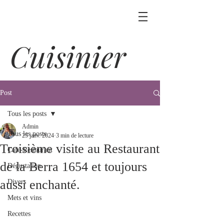
Cuisinier
Post
Tous les posts
Admin
Tous les posts
25 janv. 2024
3 min de lecture
Troisième visite au Restaurant
Café-Restaurant
de la Berra 1654 et toujours
Dégustation
aussi enchanté.
Divers
Mets et vins
Recettes