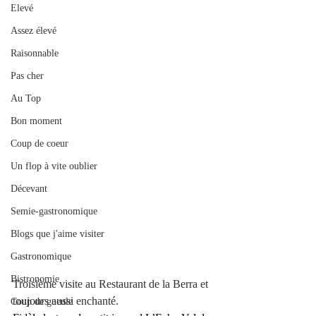
Elevé
Assez élevé
Raisonnable
Pas cher
Au Top
Bon moment
Coup de coeur
Un flop à vite oublier
Décevant
Semie-gastronomique
Blogs que j'aime visiter
Gastronomique
Bistronomie
Troisième visite au Restaurant de la Berra et 
toujours aussi enchanté.
Coup de gueule