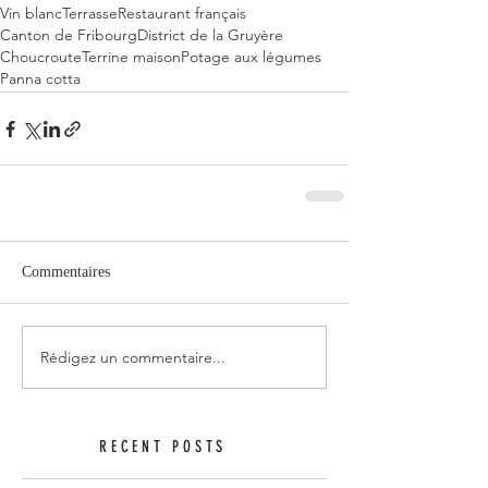
Vin blanc
Terrasse
Restaurant français
Canton de Fribourg
District de la Gruyère
Choucroute
Terrine maison
Potage aux légumes
Panna cotta
Commentaires
Rédigez un commentaire...
RECENT POSTS