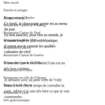
Mets sucrés
Entrées et potages
Restaurants en Gruyère
Et que vois-je ? 
Ce lundi, la choucroute garnie est au menu 
Restaurants Canton de Fribourg
du jour.
Restaurants Canton de Vaud
En bon alsacien, pour rien au monde, je 
Restaurants à Bulle 1630
n’aurais loupé ce plat emblématique, 
d’autant que je connais les qualités 
Restaurants à Zürich
culinaires du chef.
Restaurants Canton de Genève
Restaurants Canton du Valais
Il faut dire que le chef 
Daniel Guts
 est un 
très bon cuisinier.
Restaurants en France
Restaurants en ville de Fribourg
Je démarre avec un petit verre de Vully 
Restaurants en Alsace
blanc à 4.60 chf, le temps de consulter la 
carte, même si je sais très bien ce que je vais 
Restaurants à Lyon
commander.
Info gastronomique