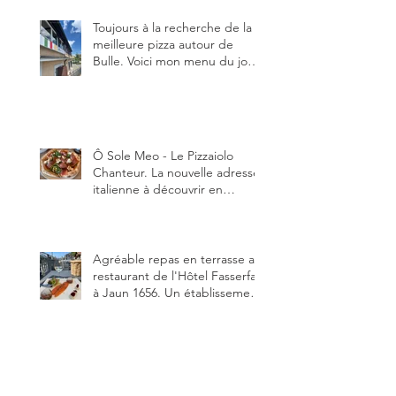
Toujours à la recherche de la
meilleure pizza autour de
Bulle. Voici mon menu du jour
au restaurant Trattoria 2.0, à La
Tour-de-Trême 1635.
Ô Sole Meo - Le Pizzaiolo
Chanteur. La nouvelle adresse
italienne à découvrir en
Gruyère, au Pâquier et profiter
des talents de chanteur du
pizzaiolo, et chanteur d'opéra
dans l'âme, en mangeant.
Agréable repas en terrasse au
restaurant de l'Hôtel Fasserfall
à Jaun 1656. Un établissement
qui vient de changer de
gérant et de chef, ce début
d'année.
Un hamburger assez