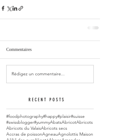
Commentaires
Rédigez un commentaire...
RECENT POSTS
#foodphotography
#happy
#plaisir
#suisse
#swissblogger
#yummy
Abats
Abricot
Abricots
Abricots du Valais
Abricots secs
Accras de poisson
Agneau
Agnolottis Maison
Ail
Ail des ours
Aligoté
Alsace
Amandes