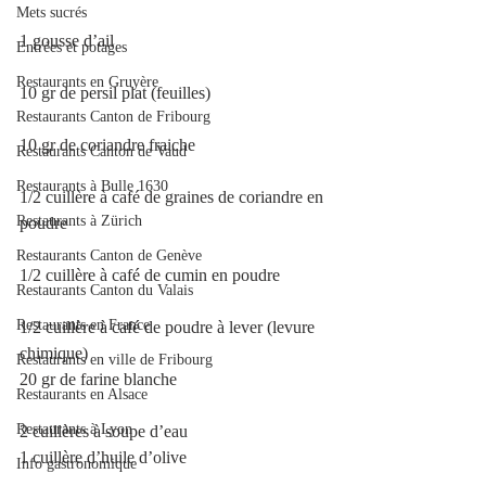
Mets sucrés
1 gousse d’ail
Entrées et potages
Restaurants en Gruyère
10 gr de persil plat (feuilles)
Restaurants Canton de Fribourg
10 gr de coriandre fraiche
Restaurants Canton de Vaud
Restaurants à Bulle 1630
1/2 cuillère à café de graines de coriandre en 
Restaurants à Zürich
poudre
Restaurants Canton de Genève
1/2 cuillère à café de cumin en poudre
Restaurants Canton du Valais
Restaurants en France
1/2 cuillère à café de poudre à lever (levure 
chimique) 
Restaurants en ville de Fribourg
20 gr de farine blanche
Restaurants en Alsace
Restaurants à Lyon
2 cuillères à soupe d’eau
1 cuillère d’huile d’olive
Info gastronomique