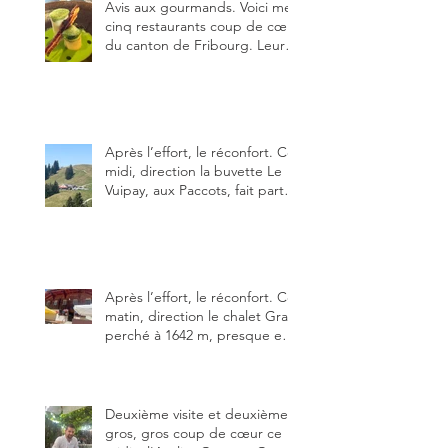
Avis aux gourmands. Voici mes
cinq restaurants coup de cœur
du canton de Fribourg. Leurs
particularités : un très bon
rapport qualité-prix-plaisir.
Alors, ne tardez pas à aller les
visiter !
Après l’effort, le réconfort. Ce
midi, direction la buvette Le
Vuipay, aux Paccots, fait partie
des trois meilleures buvettes
que j’ai visitées du canton de
Fribourg. Pour ne pas dire la
meilleure.
Après l’effort, le réconfort. Ce
matin, direction le chalet Grat
perché à 1642 m, presque en
dessous des Gastlosen. C’est
ma deuxième visite au Chalet
Grat et toujours avec autant
de plaisir.
Deuxième visite et deuxième
gros, gros coup de cœur ce