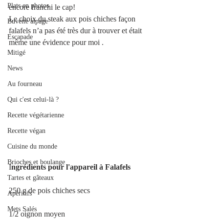
Plats en photos
encore franchi le cap!
Le choix du steak aux pois chiches façon 
Buvette alpage
falafels n’a pas été très dur à trouver et était 
Escapade
même une évidence pour moi .
Mitigé
News
Au fourneau
Qui c'est celui-là ?
Recette végétarienne
Recette végan
Cuisine du monde
Brioches et boulange
I
ngrédients pour l'appareil à Falafels
Tartes et gâteaux
250 g de pois chiches secs
Apéritifs
Mets Salés
1/2 oignon moyen