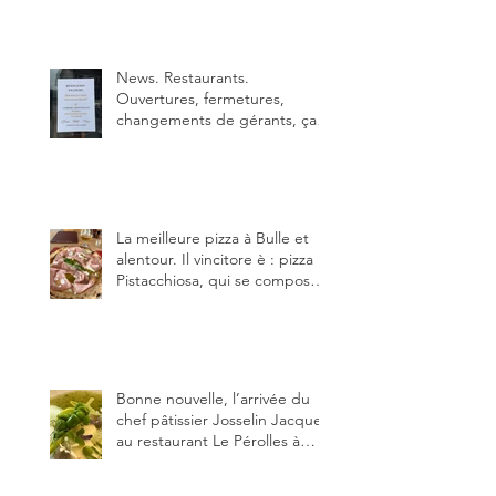
juin), par Sandra Hayoz et
Sébastien Haas, elle cartonne
déjà.
News. Restaurants.
Ouvertures, fermetures,
changements de gérants, ça
bouge dans le canton et
notamment à Bulle (trois
établissements), La Berra
(deux) et Charmey (un).
La meilleure pizza à Bulle et
alentour. Il vincitore è : pizza
Pistacchiosa, qui se compose
de fior di latte, de mortadelle,
crème de pistache et
stracciatella, dal Centro
Italiano, Da Danielle.
Bonne nouvelle, l’arrivée du
chef pâtissier Josselin Jacquet
au restaurant Le Pérolles à
Fribourg. Info Gault & Millau
Channel.