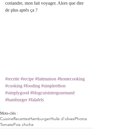
coriandre, mon fait voyager. Alors que dire 
de plus après ça ?
#recette
#recipe
#faitmaison
#homecooking
#cooking
#fooding
#simpleetbon
#simplygood
#blogcuisiniergourmand
#hamburger
#falafels
Mots-clés :
Cuisine
Recettes
Hamburger
Huile d'olives
Photos
Tomate
Pois chiche