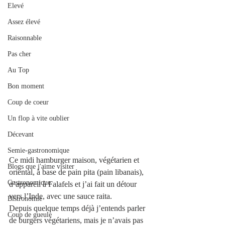
Elevé
Assez élevé
Raisonnable
Pas cher
Au Top
Bon moment
Coup de coeur
Un flop à vite oublier
Décevant
Semie-gastronomique
Ce midi hamburger maison, végétarien et 
Blogs que j'aime visiter
oriental, à base de pain pita (pain libanais), 
Gastronomique
d’appareil à Falafels et j’ai fait un détour 
vers l’Inde, avec une sauce raita. 
Bistronomie
Depuis quelque temps déjà j’entends parler 
Coup de gueule
de burgers végétariens, mais je n’avais pas 