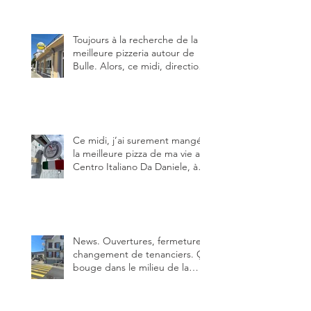
Toujours à la recherche de la
meilleure pizzeria autour de
Bulle. Alors, ce midi, direction
le restaurant le Tivoli, une
adresse qui m’a été conseillée
sur FB et que je ne connaissais
pas.
Ce midi, j’ai surement mangé
la meilleure pizza de ma vie au
Centro Italiano Da Daniele, à
Bulle. Elle était absolument
parfaite.
News. Ouvertures, fermeture,
changement de tenanciers. Ça
bouge dans le milieu de la
restauration dans le canton de
Fribourg. La prochaine
réouverture: l'Auberge des