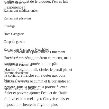
mettre partout et de le bloquer, j’en es fait 
Restaurant italien
l’expérience !
Restaurant méditerranéen
Restaurant péruvien
Sondage
Hors Catégorie
Coup de gueule
Restaurants Canton de Neuchâtel
Il faut obtenir des pois chiches finement 
Restaurant mexicain
hachés et qui s’agglomèrent entre eux, mais 
surtout pas à une purée ou une pâte !
Restaurant Libanais
Hacher l’oignon, l’ail, ciseler le persil plat et 
Recette alsacienne
la coriandre fraiche et l’ajouter aux pois 
Mets au fromage
chiches. Ajouter le cumin et la coriandre en 
poudre, puis la farine et la poudre à lever. 
Après l’effort, le réconfort.
Saler et poivrer, ajouter l’eau et de l’huile 
d’olive et bien mélanger. Couvrir et laisser 
reposer une heure au frigo, ou plus.