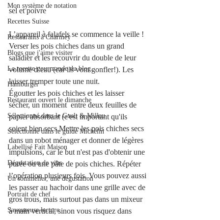
Mon système de notation
sel et poivre
Recettes Suisse
L’appareil à falafels se commence la veille ! 
Restaurants à Charmey
Verser les pois chiches dans un grand 
Blogs que j'aime visiter
saladier et les recouvrir du double de leur 
La recette gourmande du blog.
volume d’eau (car ils vont gonfler!). Les 
laisser tremper toute une nuit.
Hamburger
Égoutter les pois chiches et les laisser 
Restaurant ouvert le dimanche
sécher, un moment  entre deux feuilles de 
Sélectionné dans le Gault & Millau
papier absorbant (c'est important qu'ils 
soient bien secs.Mettre les pois chiches secs 
Sélectionné dans le guide Michelin
dans un robot ménager et donner de légères 
Labellisé Fait Maison
impulsions, car le but n'est pas d'obtenir une 
Dégustation de vins
purée ou une pâte de pois chiches. Répéter 
l’opération plusieurs fois. Vous pouvez aussi 
Un sommelier, une dégustation
les passer au hachoir dans une grille avec de 
Portrait de chef
gros trous, mais surtout pas dans un mixeur 
Savoureuse lecture
à main vertical, sinon vous risquez dans 