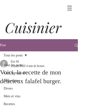
Cuisinier
Post
Tous les posts
Eric M.
Tous les posts
24 juin 2020
4 min de lecture
Voici, la recette de mon
Café-Restaurant
délicieux falafel burger.
Dégustation
Divers
Mets et vins
Recettes