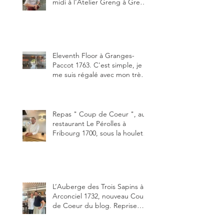
midi à l'Atelier Greng à Greng
3280, un établissement repris
depuis début avril 2025 par un
jeune couple, Valérie Bieri et
Michel Hojac.
Eleventh Floor à Granges-
Paccot 1763. C'est simple, je
me suis régalé avec mon très
bon smash burger
"Oklahoma" en forma triples.
Un burger que j'ai noté 8,5 sur
10.
Repas " Coup de Coeur ", au
restaurant Le Pérolles à
Fribourg 1700, sous la houlette
depuis début février de Julien
Ayer et Victor Moriez le
nouveau chef des lieux.
L’Auberge des Trois Sapins à
Arconciel 1732, nouveau Coup
de Coeur du blog. Reprise
depuis quelques jours (le 2