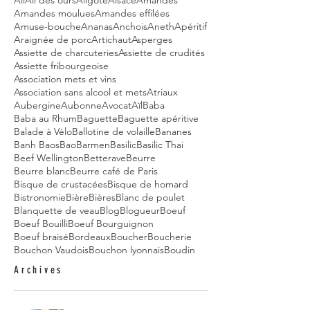
Amandes moulues
Amandes effilées
Amuse-bouche
Ananas
Anchois
Aneth
Apéritif
Araignée de porc
Artichaut
Asperges
Assiette de charcuteries
Assiette de crudités
Assiette fribourgeoise
Association mets et vins
Association sans alcool et mets
Atriaux
Aubergine
Aubonne
Avocat
Aïl
Baba
Baba au Rhum
Baguette
Baguette apéritive
Balade à Vélo
Ballotine de volaille
Bananes
Banh Baos
Bao
Barmen
Basilic
Basilic Thai
Beef Wellington
Betterave
Beurre
Beurre blanc
Beurre café de Paris
Bisque de crustacées
Bisque de homard
Bistronomie
Bière
Bières
Blanc de poulet
Blanquette de veau
Blog
Blogueur
Boeuf
Boeuf Bouilli
Boeuf Bourguignon
Boeuf braisé
Bordeaux
Boucher
Boucherie
Bouchon Vaudois
Bouchon lyonnais
Boudin
Archives