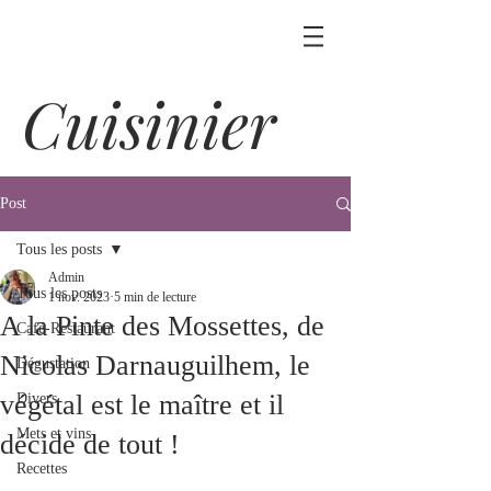
Cuisinier
Post
Tous les posts
Admin
Tous les posts
1 nov. 2023
5 min de lecture
A la Pinte des Mossettes, de
Café-Restaurant
Nicolas Darnauguilhem, le
Dégustation
végétal est le maître et il
Divers
Mets et vins
décide de tout !
Recettes