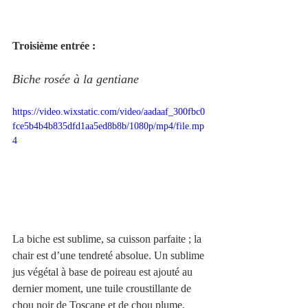
Troisième entrée :
Biche rosée à la gentiane 
https://video.wixstatic.com/video/aadaaf_300fbc0
fce5b4b4b835dfd1aa5ed8b8b/1080p/mp4/file.mp
4
La biche est sublime, sa cuisson parfaite ; la 
chair est d’une tendreté absolue. Un sublime 
jus végétal à base de poireau est ajouté au 
dernier moment, une tuile croustillante de 
chou noir de Toscane et de chou plume, 