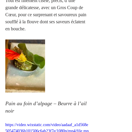
Tout est finement ciselé, précis, d’une 
grande délicatesse, avec un Gros Coup de 
Cœur, pour ce surprenant et savoureux pain 
soufflé à la flouve dont ses saveurs éclatent 
en bouche.
Pain au foin d’alpage – Beurre à l’ail 
noir
https://video.wixstatic.com/video/aadaaf_a1d568e
505474036b101506c6ab23f7e/1080p/mp4/file.mp