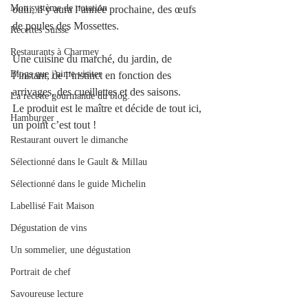
Mon système de notation
ouiii, il y aura l’année prochaine, des œufs 
de poules des Mossettes. 
Recettes Suisse
Restaurants à Charmey
Une cuisine du marché, du jardin, de 
Blogs que j'aime visiter
l’instant, de l’instinct en fonction des 
arrivages, des cueillettes et des saisons. 
La recette gourmande du blog.
Le produit est le maître et décide de tout ici, 
Hamburger
un point c’est tout ! 
Restaurant ouvert le dimanche
Sélectionné dans le Gault & Millau
Sélectionné dans le guide Michelin
Labellisé Fait Maison
Dégustation de vins
Un sommelier, une dégustation
Portrait de chef
Savoureuse lecture