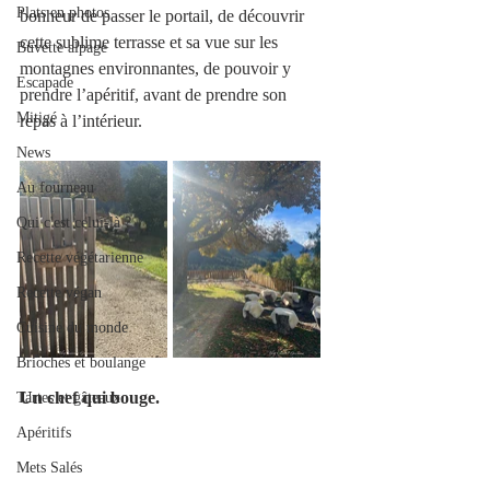
Plats en photos
bonheur de passer le portail, de découvrir 
cette sublime terrasse et sa vue sur les 
Buvette alpage
montagnes environnantes, de pouvoir y 
Escapade
prendre l’apéritif, avant de prendre son 
Mitigé
repas à l’intérieur.  
News
Au fourneau
Qui c'est celui-là ?
Recette végétarienne
Recette végan
Cuisine du monde
Brioches et boulange
Un chef qui bouge.
Tartes et gâteaux
Apéritifs
Mets Salés