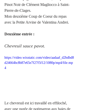
Pinot Noir de Clément Magliocco à Saint-
Pierre-de-Clages.
Mon deuxième Coup de Coeur du repas 
avec la Petite Arvine de Valentina Andrei. 
Deuxième entrée : 
Chevreuil sauce pavot.
https://video.wixstatic.com/video/aadaaf_d2bdbd8
d24664bc8b87e65e7f27f5f12/1080p/mp4/file.mp
4
Le chevreuil est ici travaillé en effiloché, 
avec une purée de potimarron aux baies de 