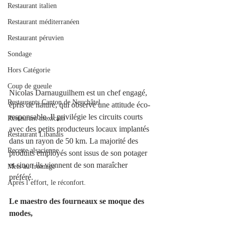
Restaurant italien
Restaurant méditerranéen
Restaurant péruvien
Sondage
Hors Catégorie
Coup de gueule
Nicolas Darnauguilhem est un chef engagé, 
Restaurants Canton de Neuchâtel
épris de nature, qui observe une attitude éco-
responsable. Il privilégie les circuits courts 
Restaurant mexicain
avec des petits producteurs locaux implantés 
Restaurant Libanais
dans un rayon de 50 km. La majorité des 
Recette alsacienne
produits employés sont issus de son potager 
et sinon ils viennent de son maraîcher 
Mets au fromage
préféré. 
Après l’effort, le réconfort.
Le maestro des fourneaux se moque des 
modes, 