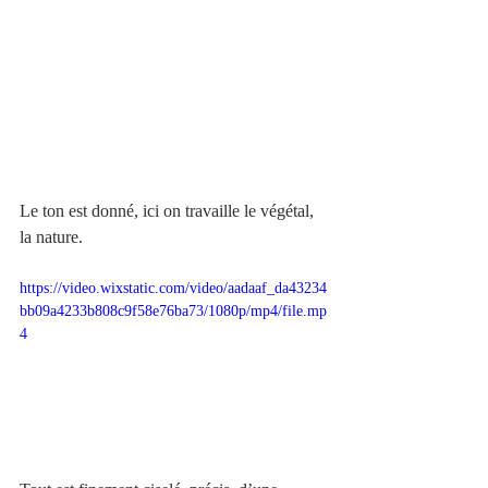
Le ton est donné, ici on travaille le végétal, 
la nature. 
https://video.wixstatic.com/video/aadaaf_da43234
bb09a4233b808c9f58e76ba73/1080p/mp4/file.mp
4