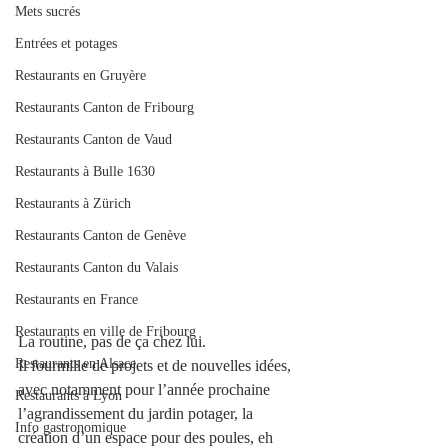
Mets sucrés
Entrées et potages
Restaurants en Gruyère
Restaurants Canton de Fribourg
Restaurants Canton de Vaud
Restaurants à Bulle 1630
Restaurants à Zürich
Restaurants Canton de Genève
Restaurants Canton du Valais
Restaurants en France
Restaurants en ville de Fribourg
La routine, pas de ça chez lui. 
Restaurants en Alsace
Il fourmille de projets et de nouvelles idées, 
avec notamment pour l’année prochaine 
Restaurants à Lyon
l’agrandissement du jardin potager, la 
Info gastronomique
création d’un espace pour des poules, eh 