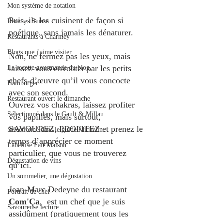
Mon système de notation
Puis, ils les cuisinent de façon si 
Recettes Suisse
poétique, sans jamais les dénaturer.
Restaurants à Charmey
Blogs que j'aime visiter
Non, ne fermez pas les yeux, mais 
laissez-vous envouter par les petits 
La recette gourmande du blog.
chefs-d’œuvre qu’il vous concocte 
Hamburger
avec son second.
Restaurant ouvert le dimanche
Ouvrez vos chakras, laissez profiter 
Sélectionné dans le Gault & Millau
vos papilles, mais surtout, 
SAVOUREZ, PROFITEZ et prenez le 
Sélectionné dans le guide Michelin
temps d’apprécier ce moment 
Labellisé Fait Maison
particulier, que vous ne trouverez 
Dégustation de vins
qu’ici. 
Un sommelier, une dégustation
Jean-Marc Dedeyne du restaurant 
Portrait de chef
Com'Ça
,  est un chef que je suis 
Savoureuse lecture
assidûment (pratiquement tous les 