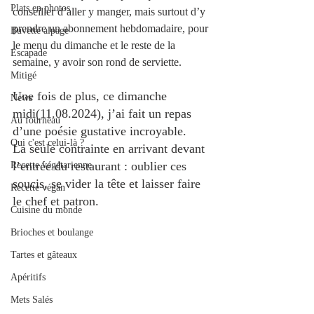
Plats en photos
conseiller d’aller y manger, mais surtout d’y 
prendre un abonnement hebdomadaire, pour 
Buvette alpage
le menu du dimanche et le reste de la 
Escapade
semaine, y avoir son rond de serviette. 
Mitigé
Une fois de plus, ce dimanche 
News
midi(11.08.2024), j’ai fait un repas 
Au fourneau
d’une poésie gustative incroyable.
Qui c'est celui-là ?
La seule contrainte en arrivant devant 
l’entrée du restaurant : oublier ces 
Recette végétarienne
soucis, se vider la tête et laisser faire 
Recette végan
le chef et patron.
Cuisine du monde
Brioches et boulange
Tartes et gâteaux
Apéritifs
Mets Salés