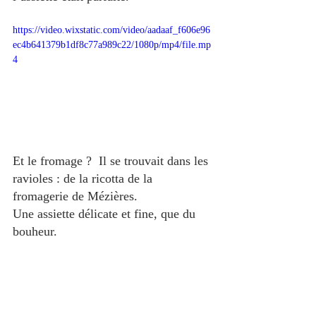
https://video.wixstatic.com/video/aadaaf_f606e96
ec4b641379b1df8c77a989c22/1080p/mp4/file.mp
4
Et le fromage ?  Il se trouvait dans les 
ravioles : de la ricotta de la 
fromagerie de Mézières.
Une assiette délicate et fine, que du 
bouheur. 