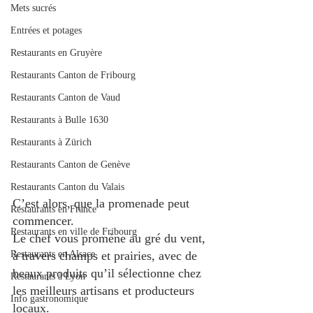
Mets sucrés
Entrées et potages
Restaurants en Gruyère
Restaurants Canton de Fribourg
Restaurants Canton de Vaud
Restaurants à Bulle 1630
Restaurants à Zürich
Restaurants Canton de Genève
Restaurants Canton du Valais
C’est alors, que la promenade peut 
Restaurants en France
commencer.
Restaurants en ville de Fribourg
Le chef vous promène au gré du vent, 
à travers champs et prairies, avec de 
Restaurants en Alsace
beaux produits qu’il sélectionne chez 
Restaurants à Lyon
les meilleurs artisans et producteurs 
Info gastronomique
locaux.