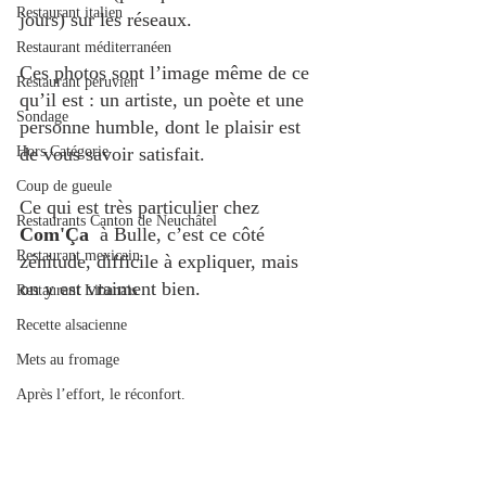
Restaurant italien
jours) sur les réseaux.
Restaurant méditerranéen
Ces photos sont l’image même de ce 
Restaurant péruvien
qu’il est : un artiste, un poète et une 
Sondage
personne humble, dont le plaisir est 
de vous savoir satisfait.
Hors Catégorie
Coup de gueule
Ce qui est très particulier chez 
Restaurants Canton de Neuchâtel
Com'Ça
  à Bulle, c’est ce côté 
Restaurant mexicain
zénitude, difficile à expliquer, mais 
on y est vraiment bien.
Restaurant Libanais
Recette alsacienne
Mets au fromage
Après l’effort, le réconfort.