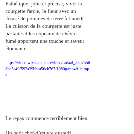
Esthétique, jolie et précise, voici la 
courgette farcie, la fleur avec un 
écrasé de pommes de terre à l’aneth. 
La cuisson de la courgette est juste 
parfaite et les copeaux de chèvre 
fumé apportent une touche et saveur 
étonnante.
https://video.wixstatic.com/video/aadaaf_35b7556
8be5a49f592a39bbca50cb767/1080p/mp4/file.mp
4
Le repas commence terriblement bien. 
Un petit chef-d’œuvre gustatif. 