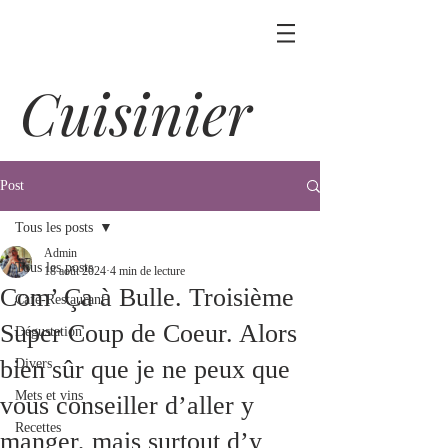
Cuisinier
Post
Tous les posts
Admin
Tous les posts
18 août 2024
4 min de lecture
Com’ Ça à Bulle. Troisième
Café-Restaurant
Super Coup de Coeur. Alors
Dégustation
bien sûr que je ne peux que
Divers
Mets et vins
vous conseiller d’aller y
Recettes
manger, mais surtout d’y