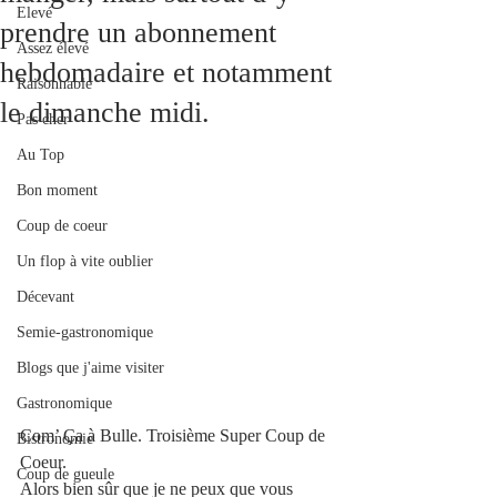
Elevé
prendre un abonnement
Assez élevé
hebdomadaire et notamment
Raisonnable
le dimanche midi.
Pas cher
Au Top
Bon moment
Coup de coeur
Un flop à vite oublier
Décevant
Semie-gastronomique
Blogs que j'aime visiter
Gastronomique
Com’ Ça à Bulle. Troisième Super Coup de 
Bistronomie
Coeur. 
Coup de gueule
Alors bien sûr que je ne peux que vous 