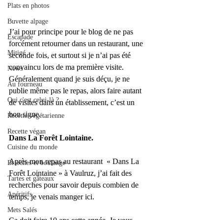
Plats en photos
Buvette alpage
J’ai pour principe pour le blog de ne pas 
Escapade
forcément retourner dans un restaurant, une 
Mitigé
seconde fois, et surtout si je n’ai pas été 
convaincu lors de ma première visite.
News
Généralement quand je suis déçu, je ne 
Au fourneau
publie même pas le repas, alors faire autant 
Qui c'est celui-là ?
de visites dans un établissement, c’est un 
bon signe.
Recette végétarienne
Recette végan
Dans La Forêt Lointaine.
Cuisine du monde
Après mon repas au restaurant  « Dans La 
Brioches et boulange
Forêt Lointaine » à Vaulruz, j’ai fait des 
Tartes et gâteaux
recherches pour savoir depuis combien de 
Apéritifs
temps, je venais manger ici.
Mets Salés