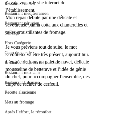
j’avais vu sur le site internet de 
Restaurant italien
l’établissement.
Restaurant méditerranéen
Mon repas débute par une délicate et 
Restaurant péruvien
savoureuse panna cotta aux chanterelles et 
tuiles croustillantes de fromage. 
Sondage
Hors Catégorie
Je vous préviens tout de suite, le mot 
Coup de gueule
savoureux va être très présent, aujourd’hui.
L’entrée du jour, un palet de navet, délicate 
Restaurants Canton de Neuchâtel
mousseline de betterave et l’idée de génie 
Restaurant mexicain
du chef, pour accompagner l’ensemble, des 
Restaurant Libanais
chips de racines de cerfeuil.
Recette alsacienne
Mets au fromage
Après l’effort, le réconfort.