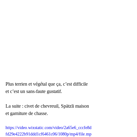
Plus terrien et végétal que ça, c’est difficile 
et c’est un sans-faute gustatif.
La suite : civet de chevreuil, Spätzli maison 
et garniture de chasse.
https://video.wixstatic.com/video/2a65e6_cccfe8d
fd29e4222b91ddd1cf6461c06/1080p/mp4/file.mp