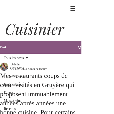
Cuisinier
Post
Tous les posts
Admin
Tous les posts
27 nov. 2025
5 min de lecture
Mes restaurants coups de
Café-Restaurant
cœur visités en Gruyère qui
Dégustation
proposent immuablement
Divers
Mets et vins
années après années une
Recettes
bonne cuisine. Pour certains,