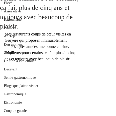
Elevé
ça fait plus de cinq ans et
Assez élevé
toujours avec beaucoup de
Raisonnable
plaisir.
Pas cher
Mes restaurants coups de cœur visités en 
Au Top
Gruyère qui proposent immuablement 
Bon moment
années après années une bonne cuisine. 
D’ailleurs pour certains, ça fait plus de cinq 
Coup de coeur
ans et toujours avec beaucoup de plaisir.
Un flop à vite oublier
Décevant
Semie-gastronomique
Blogs que j'aime visiter
Gastronomique
Bistronomie
Coup de gueule