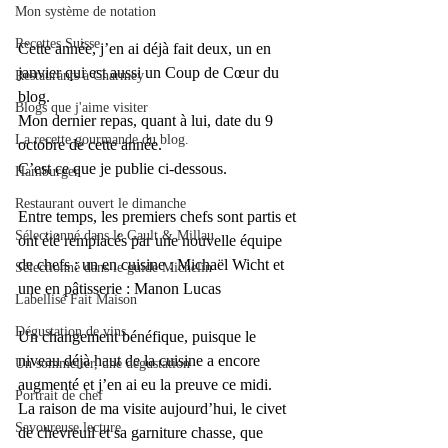
Mon système de notation
Recettes Suisse
Cette année, j’en ai déjà fait deux, un en 
janvier qui est aussi un Coup de Cœur du 
Restaurants à Charmey
blog.
Blogs que j'aime visiter
Mon dernier repas, quant à lui, date du 9 
La recette gourmande du blog.
octobre de cette année.
C’est ce que je publie ci-dessous.
Hamburger
Restaurant ouvert le dimanche
Entre temps, les premiers chefs sont partis et 
Sélectionné dans le Gault & Millau
ont été remplacés par une nouvelle équipe 
de chefs : un en cuisine : 
Michaël Wicht
 et 
Sélectionné dans le guide Michelin
une en pâtisserie : 
Manon Lucas 
Labellisé Fait Maison
Dégustation de vins
Un changement bénéfique, puisque le 
niveau déjà haut de la cuisine a encore 
Un sommelier, une dégustation
augmenté et j’en ai eu la preuve ce midi.
Portrait de chef
La raison de ma visite aujourd’hui, le civet 
Savoureuse lecture
de chevreuil et sa garniture chasse, que 