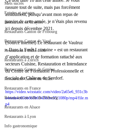
Ça doit faire 10 ans cette année. Je vous 
Mets sucrés
rassure tout de suite, mais pas forcément 
Entrées et potages
assidument, puisqu’avant mon repas de 
janvier de cette année, je n’étais plus revenu 
Restaurants en Gruyère
ici depuis décembre 2021.
Restaurants Canton de Fribourg
Restaurants Canton de Vaud
(Source internet) Le restaurant de Vaulruz 
« Dans la Forêt Lointaine » est un restaurant 
Restaurants à Bulle 1630
d’application et de formation rattaché aux 
Restaurants à Zürich
secteurs Cuisine, Restauration et Intendance 
Restaurants Canton de Genève
du Centre de Formation Professionnelle et 
Sociale du Château de Seedorf.
Restaurants Canton du Valais
Restaurants en France
https://video.wixstatic.com/video/2a65e6_931c3b
Restaurants en ville de Fribourg
a4eeda4c65bb0b8b03438cbc55/1080p/mp4/file.m
p4
Restaurants en Alsace
Restaurants à Lyon
Info gastronomique