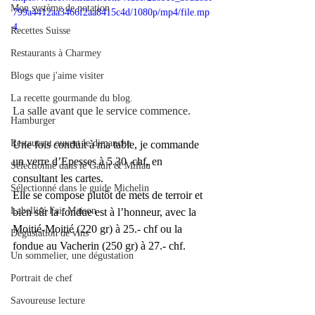
Mon système de notation
799a4412aa3466f2aa8415c4d/1080p/mp4/file.mp
4
Recettes Suisse
Restaurants à Charmey
Blogs que j'aime visiter
La recette gourmande du blog.
La salle avant que le service commence.
Hamburger
Restaurant ouvert le dimanche
Une fois conduit à ma table, je commande 
un verre d’Epesses à 5.30  chf, en 
Sélectionné dans le Gault & Millau
consultant les cartes.
Sélectionné dans le guide Michelin
Elle se compose plutôt de mets de terroir et 
Labellisé Fait Maison
bien sûr la fondue est à l’honneur, avec la 
Moitié-Moitié (220 gr) à 25.- chf ou la 
Dégustation de vins
fondue au Vacherin (250 gr) à 27.- chf.
Un sommelier, une dégustation
Portrait de chef
Savoureuse lecture