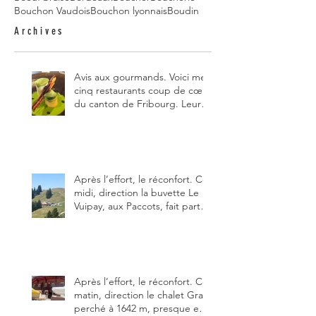
Bouchon Vaudois
Bouchon lyonnais
Boudin
Archives
Avis aux gourmands. Voici mes
cinq restaurants coup de cœur
du canton de Fribourg. Leurs
particularités : un très bon
rapport qualité-prix-plaisir.
Alors, ne tardez pas à aller les
visiter !
Après l’effort, le réconfort. Ce
midi, direction la buvette Le
Vuipay, aux Paccots, fait partie
des trois meilleures buvettes
que j’ai visitées du canton de
Fribourg. Pour ne pas dire la
meilleure.
Après l’effort, le réconfort. Ce
matin, direction le chalet Grat
perché à 1642 m, presque en