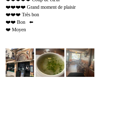
❤️❤️❤️❤️ Grand moment de plaisir
❤️❤️❤️ Très bon 
❤️❤️ Bon   ⬅️
❤️ Moyen  