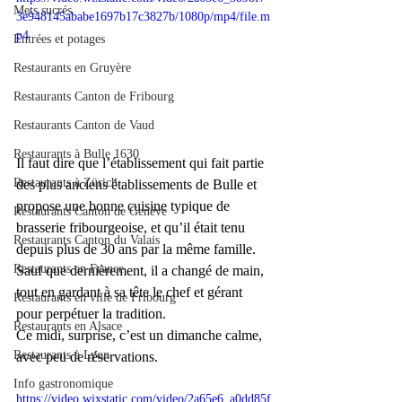
Mets sucrés
3e948145ababe1697b17c3827b/1080p/mp4/file.m
p4
Entrées et potages
Restaurants en Gruyère
Restaurants Canton de Fribourg
Restaurants Canton de Vaud
Restaurants à Bulle 1630
Il faut dire que l’établissement qui fait partie 
Restaurants à Zürich
des plus anciens établissements de Bulle et 
propose une bonne cuisine typique de 
Restaurants Canton de Genève
brasserie fribourgeoise, et qu’il était tenu 
Restaurants Canton du Valais
depuis plus de 30 ans par la même famille.
Restaurants en France
Sauf que dernièrement, il a changé de main, 
tout en gardant à sa tête le chef et gérant 
Restaurants en ville de Fribourg
pour perpétuer la tradition.
Restaurants en Alsace
Ce midi, surprise, c’est un dimanche calme, 
Restaurants à Lyon
avec peu de réservations.
Info gastronomique
https://video.wixstatic.com/video/2a65e6_a0dd85f