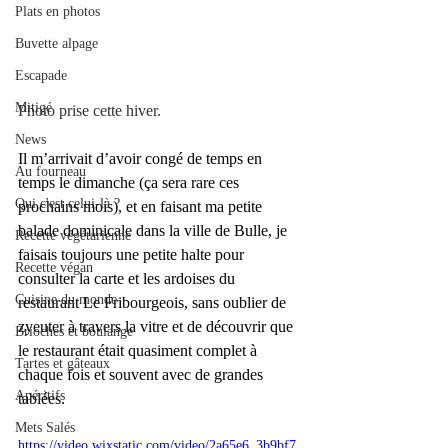
Plats en photos
Buvette alpage
Escapade
Mitigé
Photo prise cette hiver.
News
Il m’arrivait d’avoir congé de temps en 
Au fourneau
temps le dimanche (ça sera rare ces 
Qui c'est celui-là ?
prochains mois), et en faisant ma petite 
balade dominicale dans la ville de Bulle, je 
Recette végétarienne
faisais toujours une petite halte pour 
Recette végan
consulter la carte et les ardoises du 
Cuisine du monde
restaurant Le Fribourgeois, sans oublier de 
zyeuter à travers la vitre et de découvrir que 
Brioches et boulange
le restaurant était quasiment complet à 
Tartes et gâteaux
chaque fois et souvent avec de grandes 
Apéritifs
tablées.
Mets Salés
https://video.wixstatic.com/video/2a65e6_3b9bf7