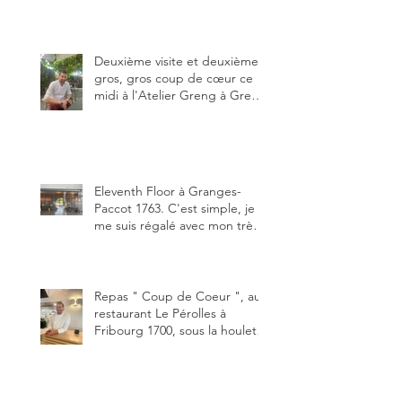
dessous des Gastlosen. C’est
ma deuxième visite au Chalet
Grat et toujours avec autant
de plaisir.
Deuxième visite et deuxième
gros, gros coup de cœur ce
midi à l'Atelier Greng à Greng
3280, un établissement repris
depuis début avril 2025 par un
jeune couple, Valérie Bieri et
Michel Hojac.
Eleventh Floor à Granges-
Paccot 1763. C'est simple, je
me suis régalé avec mon très
bon smash burger
"Oklahoma" en forma triples.
Un burger que j'ai noté 8,5 sur
10.
Repas " Coup de Coeur ", au
restaurant Le Pérolles à
Fribourg 1700, sous la houlette
depuis début février de Julien
Ayer et Victor Moriez le
nouveau chef des lieux.