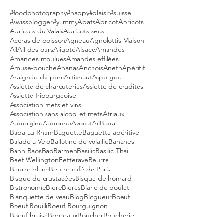
#foodphotography
#happy
#plaisir
#suisse
#swissblogger
#yummy
Abats
Abricot
Abricots
Abricots du Valais
Abricots secs
Accras de poisson
Agneau
Agnolottis Maison
Ail
Ail des ours
Aligoté
Alsace
Amandes
Amandes moulues
Amandes effilées
Amuse-bouche
Ananas
Anchois
Aneth
Apéritif
Araignée de porc
Artichaut
Asperges
Assiette de charcuteries
Assiette de crudités
Assiette fribourgeoise
Association mets et vins
Association sans alcool et mets
Atriaux
Aubergine
Aubonne
Avocat
Aïl
Baba
Baba au Rhum
Baguette
Baguette apéritive
Balade à Vélo
Ballotine de volaille
Bananes
Banh Baos
Bao
Barmen
Basilic
Basilic Thai
Beef Wellington
Betterave
Beurre
Beurre blanc
Beurre café de Paris
Bisque de crustacées
Bisque de homard
Bistronomie
Bière
Bières
Blanc de poulet
Blanquette de veau
Blog
Blogueur
Boeuf
Boeuf Bouilli
Boeuf Bourguignon
Boeuf braisé
Bordeaux
Boucher
Boucherie