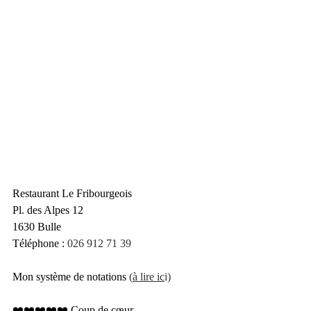
Restaurant Le Fribourgeois
Pl. des Alpes 12
1630 Bulle
Téléphone : 
026 912 71 39
Mon système de notations
 (
à lire ic
i)
❤️❤️❤️❤️❤️ Coup de cœur 