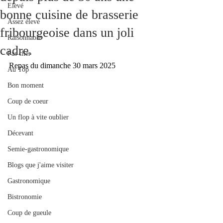
Elevé
bonne cuisine de brasserie
Assez élevé
fribourgeoise dans un joli
Raisonnable
cadre.
Pas cher
Repas du dimanche 30 mars 2025
Au Top
Bon moment
Coup de coeur
Un flop à vite oublier
Décevant
Semie-gastronomique
Blogs que j'aime visiter
Gastronomique
Bistronomie
Coup de gueule