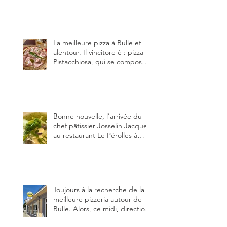
notamment à Bulle (trois
établissements), La Berra
(deux) et Charmey (un).
La meilleure pizza à Bulle et
alentour. Il vincitore è : pizza
Pistacchiosa, qui se compose
de fior di latte, de mortadelle,
crème de pistache et
stracciatella, dal Centro
Italiano, Da Danielle.
Bonne nouvelle, l’arrivée du
chef pâtissier Josselin Jacquet
au restaurant Le Pérolles à
Fribourg. Info Gault & Millau
Channel.
Toujours à la recherche de la
meilleure pizzeria autour de
Bulle. Alors, ce midi, direction
le restaurant le Tivoli, une