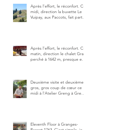
Après l’effort, le réconfort. Ce
midi, direction la buvette Le
Vuipay, aux Paccots, fait partie
des trois meilleures buvettes
que j’ai visitées du canton de
Fribourg. Pour ne pas dire la
meilleure.
Après l’effort, le réconfort. Ce
matin, direction le chalet Grat
perché à 1642 m, presque en
dessous des Gastlosen. C’est
ma deuxième visite au Chalet
Grat et toujours avec autant
de plaisir.
Deuxième visite et deuxième
gros, gros coup de cœur ce
midi à l'Atelier Greng à Greng
3280, un établissement repris
depuis début avril 2025 par un
jeune couple, Valérie Bieri et
Michel Hojac.
Eleventh Floor à Granges-
Paccot 1763. C'est simple, je