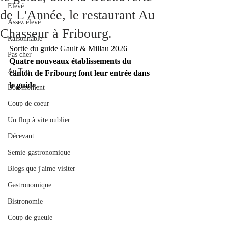
Elevé
de L'Année, le restaurant Au
Assez élevé
Chasseur à Fribourg.
Raisonnable
Sortie du guide Gault & Millau 2026
Pas cher
Quatre nouveaux établissements du 
Au Top
canton de Fribourg font leur entrée dans 
le guide.
Bon moment
Coup de coeur
Un flop à vite oublier
Décevant
Semie-gastronomique
Blogs que j'aime visiter
Gastronomique
Bistronomie
Coup de gueule