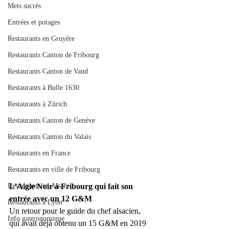
Mets sucrés
Entrées et potages
Restaurants en Gruyère
Restaurants Canton de Fribourg
Restaurants Canton de Vaud
Restaurants à Bulle 1630
Restaurants à Zürich
Restaurants Canton de Genève
Restaurants Canton du Valais
Restaurants en France
Restaurants en ville de Fribourg
Restaurants en Alsace
L’Aigle Noir à Fribourg qui fait son 
entrée avec un 12 G&M
Restaurants à Lyon
Un retour pour le guide du chef alsacien, 
Info gastronomique
qui avait déjà obtenu un 15 G&M en 2019