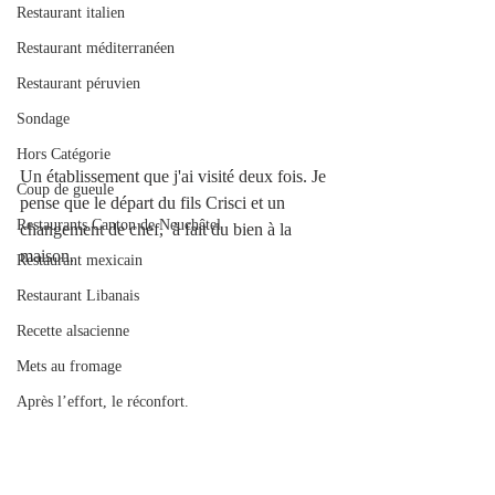
Restaurant italien
Restaurant méditerranéen
Restaurant péruvien
Sondage
Hors Catégorie
Un établissement que j'ai visité deux fois. Je 
Coup de gueule
pense que le départ du fils Crisci et un 
Restaurants Canton de Neuchâtel
changement de chef,  à fait du bien à la 
maison. 
Restaurant mexicain
Restaurant Libanais
Recette alsacienne
Mets au fromage
Après l’effort, le réconfort.