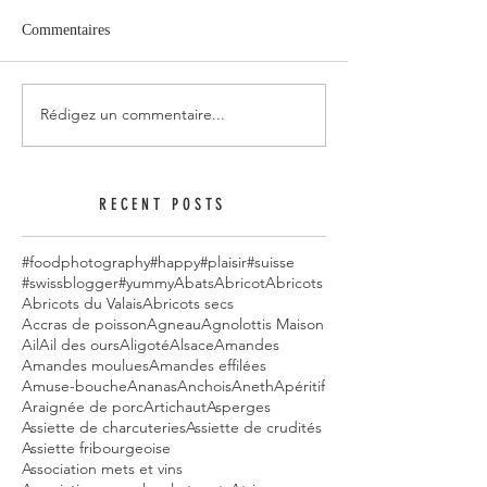
Commentaires
Rédigez un commentaire...
RECENT POSTS
#foodphotography
#happy
#plaisir
#suisse
#swissblogger
#yummy
Abats
Abricot
Abricots
Abricots du Valais
Abricots secs
Accras de poisson
Agneau
Agnolottis Maison
Ail
Ail des ours
Aligoté
Alsace
Amandes
Amandes moulues
Amandes effilées
Amuse-bouche
Ananas
Anchois
Aneth
Apéritif
Araignée de porc
Artichaut
Asperges
Assiette de charcuteries
Assiette de crudités
Assiette fribourgeoise
Association mets et vins