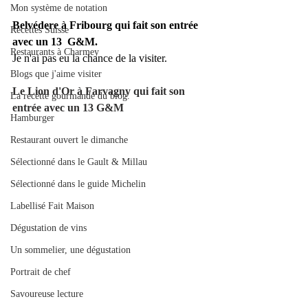
Mon système de notation
Belvédere à Fribourg qui fait son entrée 
Recettes Suisse
avec un 13  G&M.
Restaurants à Charmey
Je n'ai pas eu la chance de la visiter.
Blogs que j'aime visiter
Le Lion d'Or à Farvagny qui fait son 
La recette gourmande du blog.
entrée avec un 13 G&M
Hamburger
Restaurant ouvert le dimanche
Sélectionné dans le Gault & Millau
Sélectionné dans le guide Michelin
Labellisé Fait Maison
Dégustation de vins
Un sommelier, une dégustation
Portrait de chef
Savoureuse lecture