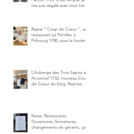
me suis régalé avec mon très
bon smash burger
"Oklahoma" en forma triples.
Un burger que j'ai noté 8,5 sur
10.
Repas " Coup de Coeur ", au
restaurant Le Pérolles à
Fribourg 1700, sous la houlette
depuis début février de Julien
Ayer et Victor Moriez le
nouveau chef des lieux.
L’Auberge des Trois Sapins à
Arconciel 1732, nouveau Coup
de Coeur du blog. Reprise
depuis quelques jours (le 2
juin), par Sandra Hayoz et
Sébastien Haas, elle cartonne
déjà.
News. Restaurants.
Ouvertures, fermetures,
changements de gérants, ça
bouge dans le canton et