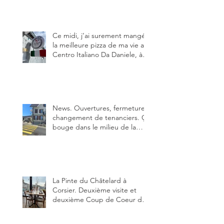
adresse qui m’a été conseillée
sur FB et que je ne connaissais
pas.
Ce midi, j’ai surement mangé
la meilleure pizza de ma vie au
Centro Italiano Da Daniele, à
Bulle. Elle était absolument
parfaite.
News. Ouvertures, fermeture,
changement de tenanciers. Ça
bouge dans le milieu de la
restauration dans le canton de
Fribourg. La prochaine
réouverture: l'Auberge des
Trois Sapin à Arconciel le 2
juin.
La Pinte du Châtelard à
Corsier. Deuxième visite et
deuxième Coup de Coeur du
blog, pour cette agréable
Pinte, son accueil rare, et sa