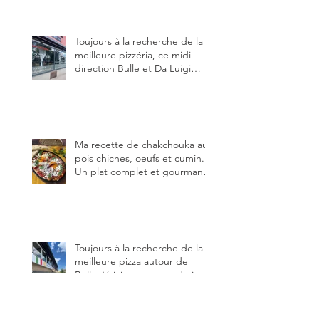
très bonne cuisine.
Toujours à la recherche de la
meilleure pizzéria, ce midi
direction Bulle et Da Luigi
Bella Napoli.
Ma recette de chakchouka aux
pois chiches, oeufs et cumin.
Un plat complet et gourmand,
qui peut être aussi bien
en manger au brunch, au
lunch ou au souper. Ma
recette en photos.
Toujours à la recherche de la
meilleure pizza autour de
Bulle. Voici mon menu du jour
au restaurant Trattoria 2.0, à La
Tour-de-Trême 1635.