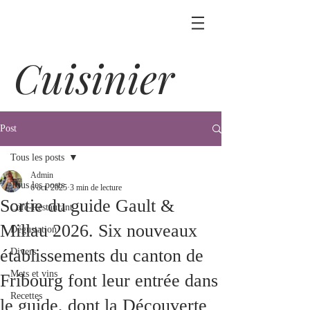
Cuisinier
Post
Tous les posts
Admin
Tous les posts
6 oct. 2025
3 min de lecture
Sortie du guide Gault &
Café-Restaurant
Millau 2026. Six nouveaux
Dégustation
établissements du canton de
Divers
Mets et vins
Fribourg font leur entrée dans
Recettes
le guide, dont la Découverte