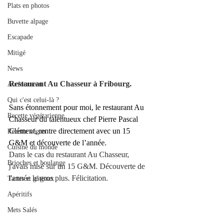
Plats en photos
Buvette alpage
Escapade
Mitigé
News
Restaurant Au Chasseur à Fribourg.
Au fourneau
Qui c'est celui-là ?
Sans étonnement pour moi, le restaurant Au 
Recette végétarienne
Chasseur du talentueux chef Pierre Pascal 
Clément, rentre directement avec un 15 
Recette végan
G&M et découverte de l’année.
Cuisine du monde
Dans le cas du restaurant Au Chasseur, 
Brioches et boulange
j'avais misé sur un 15 G&M. Découverte de 
l'année le gros plus. Félicitation. 
Tartes et gâteaux
Apéritifs
Mets Salés