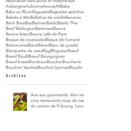
Association sans alcool et mets
Atriaux
Aubergine
Aubonne
Avocat
Aïl
Baba
Baba au Rhum
Baguette
Baguette apéritive
Balade à Vélo
Ballotine de volaille
Bananes
Banh Baos
Bao
Barmen
Basilic
Basilic Thai
Beef Wellington
Betterave
Beurre
Beurre blanc
Beurre café de Paris
Bisque de crustacées
Bisque de homard
Bistronomie
Bière
Bières
Blanc de poulet
Blanquette de veau
Blog
Blogueur
Boeuf
Boeuf Bouilli
Boeuf Bourguignon
Boeuf braisé
Bordeaux
Boucher
Boucherie
Bouchon Vaudois
Bouchon lyonnais
Boudin
Archives
Avis aux gourmands. Voici mes
cinq restaurants coup de cœur
du canton de Fribourg. Leurs
particularités : un très bon
rapport qualité-prix-plaisir.
Alors, ne tardez pas à aller les
visiter !