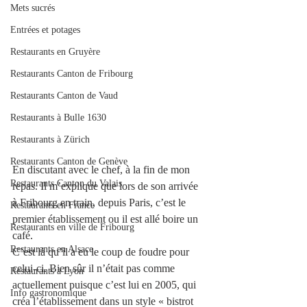
Mets sucrés
Entrées et potages
Restaurants en Gruyère
Restaurants Canton de Fribourg
Restaurants Canton de Vaud
Restaurants à Bulle 1630
Restaurants à Zürich
Restaurants Canton de Genève
En discutant avec le chef, à la fin de mon 
Restaurants Canton du Valais
repas. Il m’explique que lors de son arrivée 
à Fribourg en train, depuis Paris, c’est le 
Restaurants en France
premier établissement ou il est allé boire un 
Restaurants en ville de Fribourg
café.
Restaurants en Alsace
C’est là qu’il a eu le coup de foudre pour 
celui-ci. Bien sûr il n’était pas comme 
Restaurants à Lyon
actuellement puisque c’est lui en 2005, qui 
Info gastronomique
créa l’établissement dans un style « bistrot 