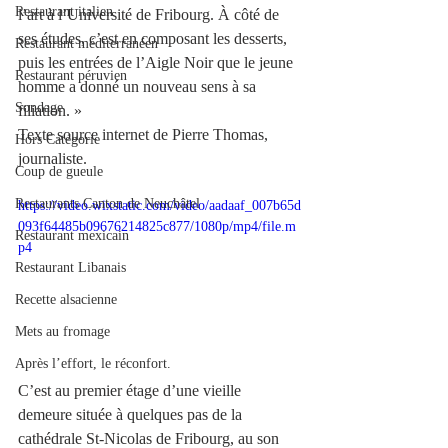
Restaurant italien
l’art à l’Université de Fribourg. À côté de 
ses études, c’est en composant les desserts, 
Restaurant méditerranéen
puis les entrées de l’Aigle Noir que le jeune 
Restaurant péruvien
homme a donné un nouveau sens à sa 
Sondage
filiation. »
Texte source internet de Pierre Thomas, 
Hors Catégorie
journaliste.
Coup de gueule
Restaurants Canton de Neuchâtel
https://video.wixstatic.com/video/aadaaf_007b65d
093f64485b09676214825c877/1080p/mp4/file.m
Restaurant mexicain
p4
Restaurant Libanais
Recette alsacienne
Mets au fromage
Après l’effort, le réconfort.
C’est au premier étage d’une vieille 
demeure située à quelques pas de la 
cathédrale St-Nicolas de Fribourg, au son 