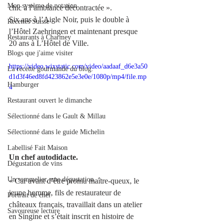
Mon système de notation
chic à l’ambiance décontractée ».
Six ans à l’Aigle Noir, puis le double à 
Recettes Suisse
l’Hôtel Zaehringen et maintenant presque 
Restaurants à Charmey
20 ans à L’Hôtel de Ville. 
Blogs que j'aime visiter
https://video.wixstatic.com/video/aadaaf_d6e3a50
La recette gourmande du blog.
d1d3f46ed8fd423862e5e3e0e/1080p/mp4/file.mp
Hamburger
4
Restaurant ouvert le dimanche
Sélectionné dans le Gault & Millau
Sélectionné dans le guide Michelin
Labellisé Fait Maison
Un chef autodidacte. 
Dégustation de vins
Un sommelier, une dégustation
« Car avant d’être promu maître-queux, le 
jeune homme, fils de restaurateur de 
Portrait de chef
châteaux français, travaillait dans un atelier 
Savoureuse lecture
en Singine et s’était inscrit en histoire de 