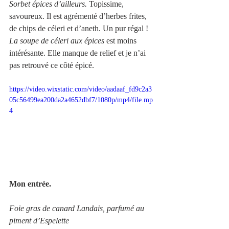
Sorbet épices d’ailleurs.
 Topissime, 
savoureux. Il est agrémenté d’herbes frites, 
de chips de céleri et d’aneth. Un pur régal !
La soupe de céleri aux épices
 est moins 
intérésante. Elle manque de relief et je n’ai 
pas retrouvé ce côté épicé.
https://video.wixstatic.com/video/aadaaf_fd9c2a3
05c56499ea200da2a4652dbf7/1080p/mp4/file.mp
4
Mon entrée.
Foie gras de canard Landais, parfumé au 
piment d’Espelette