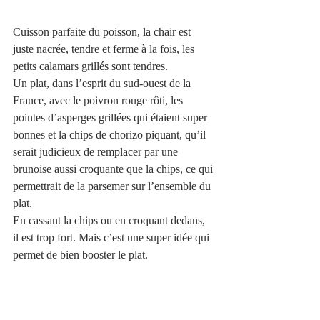
Cuisson parfaite du poisson, la chair est 
juste nacrée, tendre et ferme à la fois, les 
petits calamars grillés sont tendres.
Un plat, dans l’esprit du sud-ouest de la 
France, avec le poivron rouge rôti, les 
pointes d’asperges grillées qui étaient super 
bonnes et la chips de chorizo piquant, qu’il 
serait judicieux de remplacer par une 
brunoise aussi croquante que la chips, ce qui 
permettrait de la parsemer sur l’ensemble du 
plat.
En cassant la chips ou en croquant dedans, 
il est trop fort. Mais c’est une super idée qui 
permet de bien booster le plat.
https://video.wixstatic.com/video/aadaaf_33ae762
c1e1045b29d3a93c7802eb276/1080p/mp4/file.mp
4