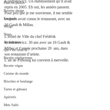
Kondratowicz. Un établissement qu’il avait 
Plats en photos
repris en 2005. Eh oui, les années passent. 
Buvette alpage
Pour peu que je me souvienne, il me semble 
Escapade
toujours avoir connu le restaurant, avec un 
16 Gault & Millau.
Mitigé
News
L'Hôtel de Ville du chef Frédérik 
Au fourneau
Kondratowicz. 30 ans avec un 16 Gault & 
Millau et l’année prochaine 20  ans, dans 
Qui c'est celui-là ?
son restaurant d’artiste.
Recette végétarienne
L’air de Fribourg lui convient à merveille.
Recette végan
Cuisine du monde
Brioches et boulange
Tartes et gâteaux
Apéritifs
Mets Salés