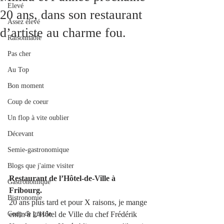
Elevé
20 ans, dans son restaurant
Assez élevé
d’artiste au charme fou.
Raisonnable
Pas cher
Au Top
Bon moment
Coup de coeur
Un flop à vite oublier
Décevant
Semie-gastronomique
Blogs que j'aime visiter
Restaurant de l’Hôtel-de-Ville à  
Gastronomique
Fribourg.
Bistronomie
20 ans plus tard et pour X raisons, je mange 
Coup de gueule
enfin à L'Hôtel de Ville du chef Frédérik 