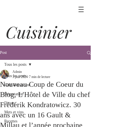
Cuisinier
Post
Tous les posts
Admin
Tous les posts
3 juin 2024
7 min de lecture
Nouveau Coup de Coeur du
Café-Restaurant
Blog, L'Hôtel de Ville du chef
Dégustation
Frédérik Kondratowicz. 30
Divers
Mets et vins
ans avec un 16 Gault &
Recettes
Millau et l’année prochaine