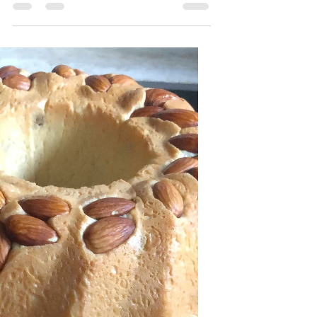
avec ma recette du Kouglof,
à la choucroute, truite
fumée, aneth et noix.
Après ma recette du kougelhopf sucré et
celui salé au lard, oignons et noix, je vous
propose de découvrir ma recette de
Kougelhopf salé, truite fumé, choucroute
et noix. Il se déguste à l’apéritif, en
famille ou entre ami(e)s, accompagné
d’un verre de blanc. Pour vous, c’est quoi
qui qui représente le plus l’Alsace ? Pour
moi, ces divers cépages, la bière, les
Bretzels, la choucroute et le kouglof.
C’est à partir des deux derniers, que j’ai
eu l’idée de faire un Kouglof à la