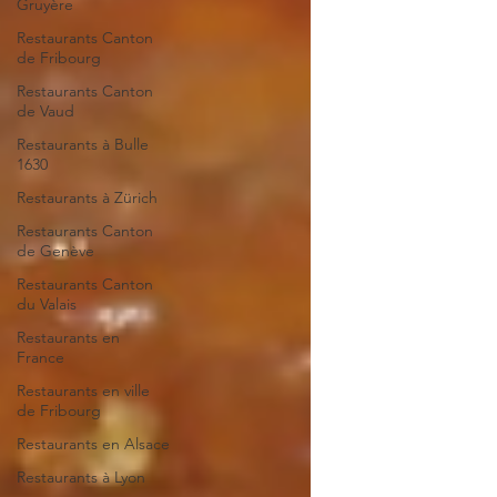
Gruyère
Restaurants Canton
de Fribourg
Restaurants Canton
de Vaud
Restaurants à Bulle
1630
Restaurants à Zürich
Restaurants Canton
de Genève
Restaurants Canton
du Valais
Restaurants en
France
Restaurants en ville
de Fribourg
Restaurants en Alsace
Restaurants à Lyon