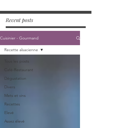
Recent posts
Cuisinier - Gourmand
Recette alsacienne
Tous les posts
Café-Restaurant
Dégustation
Divers
Mets et vins
Recettes
Elevé
Assez élevé