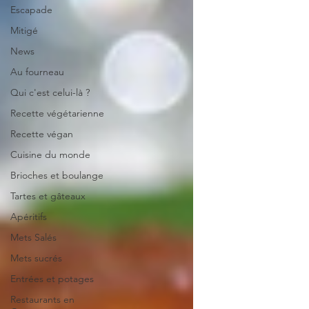
Escapade
Mitigé
News
Au fourneau
Qui c'est celui-là ?
Recette végétarienne
Recette végan
Cuisine du monde
Brioches et boulange
Tartes et gâteaux
Apéritifs
Mets Salés
Mets sucrés
Entrées et potages
Restaurants en