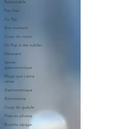
Raisonnable
Pas cher
Au Top
Bon moment
Coup de coeur
Un flop à vite oublier
Décevant
Semie-
gastronomique
Blogs que j'aime
visiter
Gastronomique
Bistronomie
Coup de gueule
Plats en photos
Buvette alpage