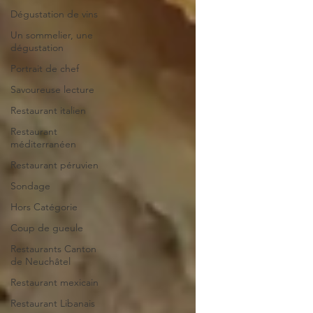
Dégustation de vins
Un sommelier, une
dégustation
Portrait de chef
Savoureuse lecture
Restaurant italien
Restaurant
méditerranéen
Restaurant péruvien
Sondage
Hors Catégorie
Coup de gueule
Restaurants Canton
de Neuchâtel
Restaurant mexicain
Restaurant Libanais