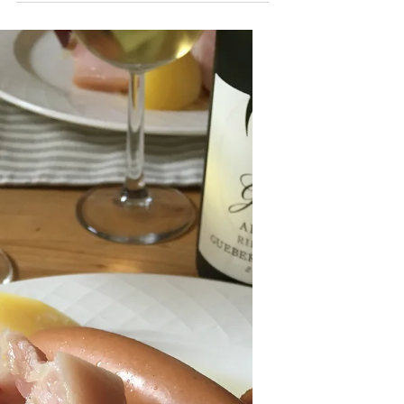
meilleure choucroute en Suisse
romande. Un plat que j’ai mis longtemps
à apprécier puisque jusqu’à mes 19 ans,
si je pouvais éviter d’en manger, je le
faisais volontiers. C’est une des raisons
qui m’ont fait quitter l’Alsace, ne voulant
pas en cuisiner toute ma vie. Rare, sont
les restaurants qui ne l’ont pas à la carte
et souvent toute l’année, été comme
hiver et surtout dans les lieux
touristiques. Il faut dire que la
choucroute est un