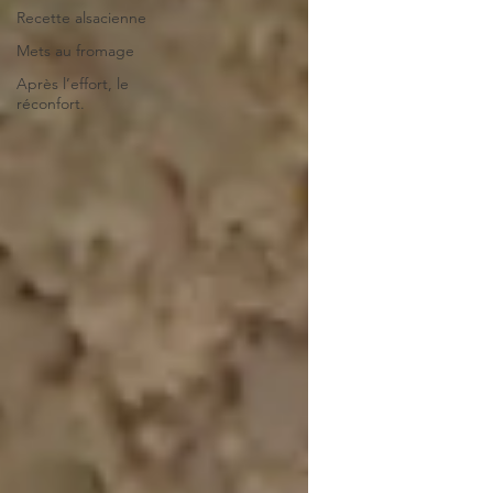
Recette alsacienne
Mets au fromage
Après l’effort, le
réconfort.