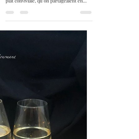
apprentissage au Cheval
Blanc à Westhalten 68250.
Une bonne choucroute tout à fait de
saison. Plat emblématique de l’Alsace, un
plat conviviale, qu’on partageaient en
grande tablée et souvent en famille. Pour
être honnête, jusqu’à mes 18 ans, je n’ai
pas forcément été un grand fan de la
choucroute. Des garnitures, les viandes
et pommes de terre, ouiiiii. C’est bien
plus âgé que j’ai commencé à avoir du
plaisir à en manger. Et je la fais toujours
de la même façon (pour 4 personnes ou
300, comme ça m’est arrivé l’année
passée)