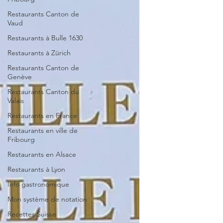
Restaurants Canton de
Vaud
Restaurants à Bulle 1630
Restaurants à Zürich
Restaurants Canton de
Genève
Restaurants Canton du
Valais
Restaurants en France
Restaurants en ville de
Fribourg
Restaurants en Alsace
Restaurants à Lyon
Info gastronomique
Mon système de notation
Recettes Suisse