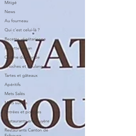
Mitigé
News
Au fourneau
Qui c'est celui-là ?
Recette végétarienne
Recette végan
Cuisine du monde
Brioches et boulange
Tartes et gâteaux
Apéritifs
Mets Salés
Mets sucrés
Entrées et potages
Restaurants en Gruyère
Restaurants Canton de
Fribourg