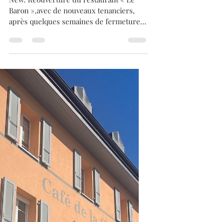
cuisine originale et plutôt
locale.
New. Réouverture du restaurant « Le
Baron »,avec de nouveaux tenanciers,
après quelques semaines de fermeture.
Au fourneau le chef Andréa Bianchi, y
proposera une cuisine originale et plutôt
locale. Le chef travaillant avec des
fournisseurs aussi proches que possible
et qui suivent leur philosophie de
valorisation du territoire et de
conscience de ce que l’on consomme
quotidiennement. À la carte deux menus
: Le Dégustation à trois plats 78.- chf ou
quatre plats 92.- chf a