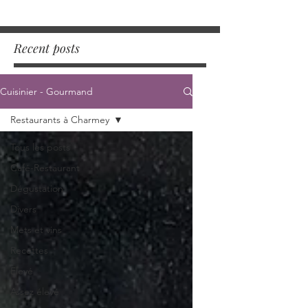
Recent posts
Cuisinier - Gourmand
Restaurants à Charmey
Tous les posts
Café-Restaurant
Dégustation
Divers
Mets et vins
Recettes
Elevé
Assez élevé