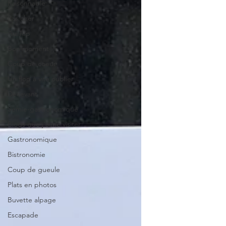
Raisonnable
Pas cher
Au Top
Bon moment
Coup de coeur
Un flop à vite oublier
Décevant
Semie-gastronomique
Blogs que j'aime visiter
Gastronomique
Bistronomie
Coup de gueule
Plats en photos
Buvette alpage
Escapade