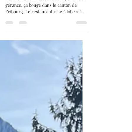
Ouvertures, fermetures, changement de
gérance, ça bouge dans le canton de
Fribourg. Le restaurant « Le Globe » à
Bulle. Changement de gérance au
restaurant Le Globe. Repris depuis le 2
septembre 2025, il fermera déjà ses
portes le 30 juin 2026, pour être repris le
jeudi 20 août 2026, pour une nouvelle
aventure, par le bon restaurant
d’application : le restaurant « Dans La
Forêt Lointaine » à Vaulruz, que j’ai eu la
chance de visiter une dizaine de fois et
toujours avec beauco