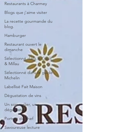
Restaurants à Charmey
Blogs que j'aime visiter
La recette gourmande du
blog.
Hamburger
Restaurant ouvert le
dimanche
Sélectionné dans le Gault
& Millau
Sélectionné dans le guide
Michelin
Labellisé Fait Maison
Dégustation de vins
Un sommelier, une
dégustation
Portrait de chef
Savoureuse lecture