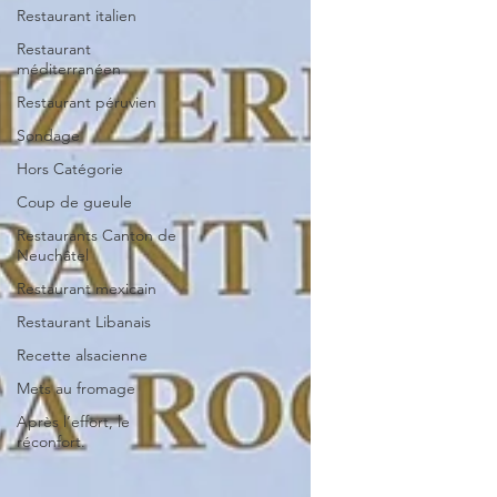
Restaurant italien
Restaurant
méditerranéen
Restaurant péruvien
Sondage
Hors Catégorie
Coup de gueule
Restaurants Canton de
Neuchâtel
Restaurant mexicain
Restaurant Libanais
Recette alsacienne
Mets au fromage
Après l’effort, le
réconfort.