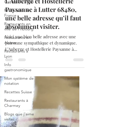
Canton du Valais
25 avr. 2022
3 min de lecture
Restaurants en
L’Auberge et Hostellerie
France
Paysanne à Lutter 68480,
Restaurants en
une belle adresse qu’il faut
ville de Fribourg
absolument visiter.
Restaurants en
Alsace
Voici une bien belle adresse avec une
Restaurants à
patronne sympathique et dynamique.
Lyon
L’Auberge et Hostellerie Paysanne à
Info
Lutter, une adresse qu’il...
gastronomique
Mon système de
notation
Recettes Suisse
Restaurants à
Charmey
Blogs que j'aime
visiter