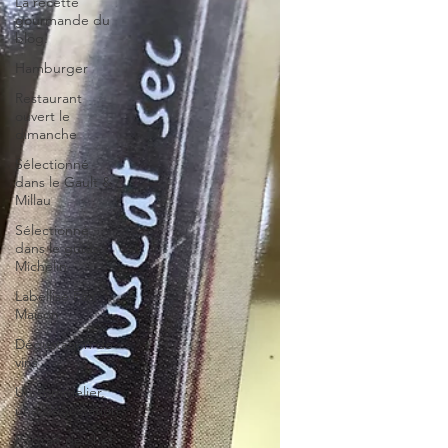
La recette
gourmande du
blog.
Hamburger
Restaurant
ouvert le
dimanche
Sélectionné
dans le Gault &
Millau
Sélectionné
dans le guide
Michelin
Labellisé Fait
Maison
Dégustation de
vins
Un sommelier,
une dégustation
Portrait de chef