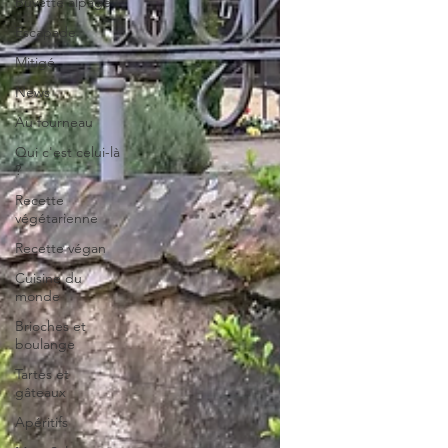
Buvette alpage
Escapade
Mitigé
News
Au fourneau
Qui c'est celui-là
?
Recette
végétarienne
Recette végan
Cuisine du
monde
Brioches et
boulange
Tartes et
gâteaux
Apéritifs