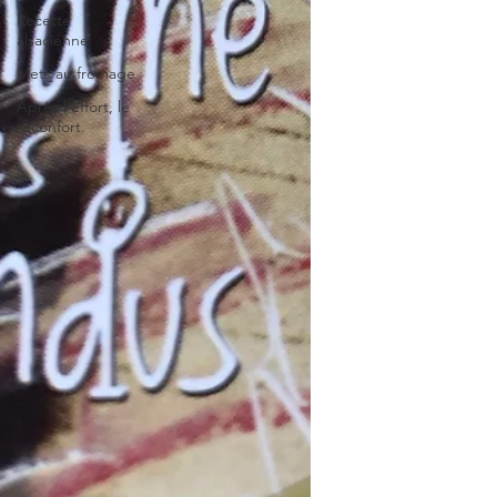
Recette
alsacienne
Mets au fromage
Après l’effort, le
réconfort.