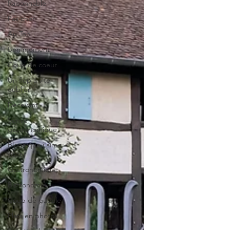
Raisonnable
Pas cher
Au Top
Bon moment
Coup de coeur
Un flop à vite
oublier
Décevant
Semie-
gastronomique
Blogs que j'aime
visiter
Gastronomique
Bistronomie
Coup de gueule
Plats en photos