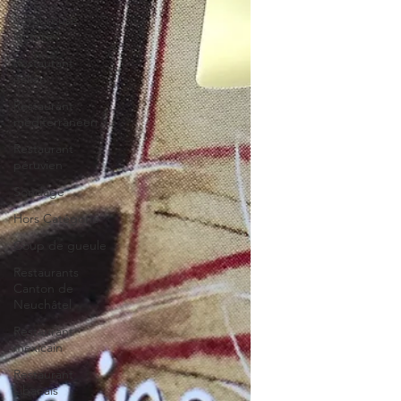
Savoureuse
lecture
Restaurant
italien
Restaurant
méditerranéen
Restaurant
péruvien
Sondage
Hors Catégorie
Coup de gueule
Restaurants
Canton de
Neuchâtel
Restaurant
mexicain
Restaurant
Libanais