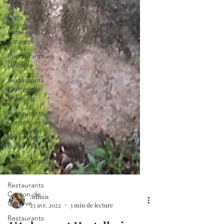
Mets Salés
Mets sucrés
Entrées et
potages
Restaurants en
Gruyère
Restaurants
Canton de
Fribourg
Restaurants
Canton de Vaud
Restaurants à
Bulle 1630
Restaurants à
Zürich
Restaurants
Canton de
Genève
Restaurants
Admin