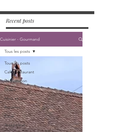
Recent posts
Cuisinier - Gourmand
Tous les posts
Tous les posts
Café-Restaurant
Dégustation
Divers
Mets et vins
Recettes
Elevé
Assez élevé