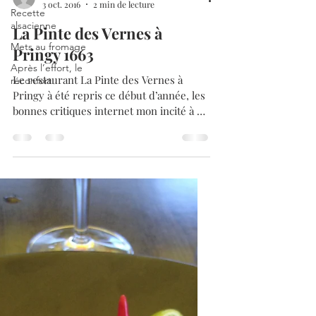
Recette
alsacienne
Mets au fromage
Eric M
3 oct. 2016
2 min de lecture
Après l’effort, le
réconfort.
La Pinte des Vernes à
Pringy 1663
Le restaurant La Pinte des Vernes à
Pringy à été repris ce début d’année, les
bonnes critiques internet mon incité à y
faire un petit tour a