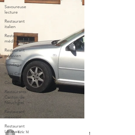
Savoureuse
lecture
Restaurant
italien
Restaurant
méditerranéen
Restaurant
péruvien
Sondage
Hors Catégorie
Coup de gueule
Restaurants
Canton de
Neuchâtel
Restaurant
mexicain
Restaurant
Libanais