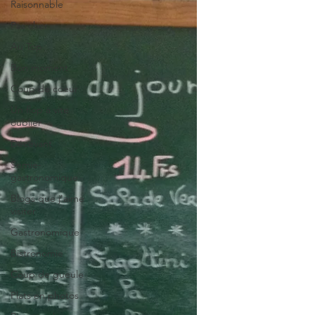
Raisonnable
Pas cher
Au Top
Bon moment
Coup de coeur
Un flop à vite
oublier
Décevant
Semie-
gastronomique
Blogs que j'aime
visiter
Gastronomique
Bistronomie
Coup de gueule
Plats en photos