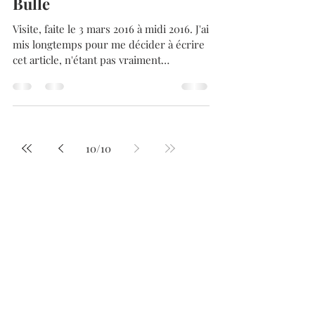
Admin
10 août 2016
2 min de lecture
Restaurant Au Fritkot à
Bulle
Visite, faite le 3 mars 2016 à midi 2016. J'ai
mis longtemps pour me décider à écrire
cet article, n'étant pas vraiment
convaincu....