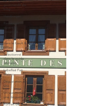
La recette
gourmande du
blog.
Hamburger
Restaurant
ouvert le
dimanche
Sélectionné
dans le Gault &
Millau
Sélectionné
dans le guide
Michelin
Labellisé Fait
Maison
Dégustation de
vins
Un sommelier,
une dégustation
Portrait de chef