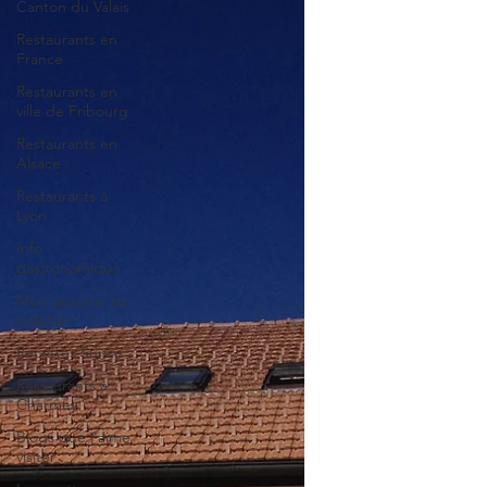
Canton du Valais
Restaurants en
France
Restaurants en
ville de Fribourg
Restaurants en
Alsace
Restaurants à
Lyon
Info
gastronomique
Mon système de
notation
Recettes Suisse
Restaurants à
Charmey
Blogs que j'aime
visiter