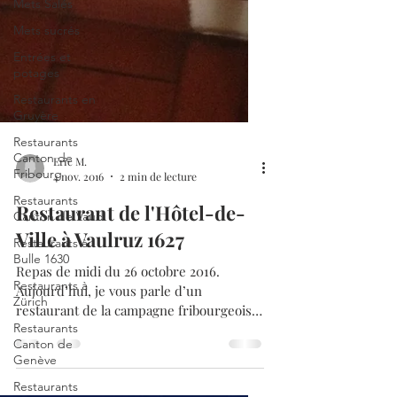
Mets Salés
Mets sucrés
Entrées et
potages
Restaurants en
Gruyère
Restaurants
Canton de
Fribourg
Restaurants
Eric M.
Canton de Vaud
4 nov. 2016
2 min de lecture
Restaurants à
Restaurant de l'Hôtel-de-
Bulle 1630
Ville à Vaulruz 1627
Restaurants à
Zürich
Repas de midi du 26 octobre 2016.
Restaurants
Aujourd’hui, je vous parle d’un
Canton de
restaurant de la campagne fribourgeoise,
Genève
qui vient d’être augmenté dans...
Restaurants