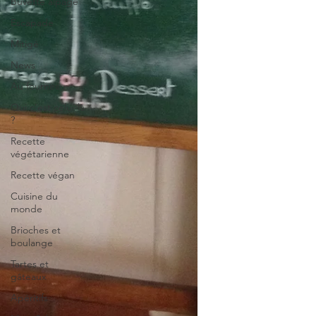
Buvette alpage
Escapade
Mitigé
News
Au fourneau
Qui c'est celui-là
?
Recette
végétarienne
Recette végan
Cuisine du
monde
Brioches et
boulange
Tartes et
gâteaux
Apéritifs