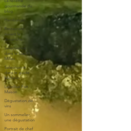
La recette
gourmande du
blog.
Hamburger
Restaurant
ouvert le
dimanche
Sélectionné
dans le Gault &
Millau
Sélectionné
dans le guide
Michelin
Labellisé Fait
Maison
Dégustation de
vins
Un sommelier,
une dégustation
Portrait de chef