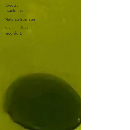
Recette
alsacienne
Mets au fromage
Après l’effort, le
réconfort.