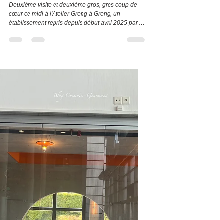
établissement repris
depuis début avril 2025 par
un jeune couple, Valérie
Bieri et Michel Hojac.
Deuxième visite et deuxième gros, gros coup de
cœur ce midi à l'Atelier Greng à Greng, un
établissement repris depuis début avril 2025 par un
jeune couple, Valérie Bieri et Michel Hojac. Repas
du 08.07.2026. Alerte pépite, et elle est située dans
le district du Lac entre Avenches et Morat. Une
adresse au bon rapport qualité-prix-plaisir. Il faut
dire que le chef Michel Hojac a énormément de
talent et sa cuisine est d’une précision incroyable.
Une fois bien installé en terra