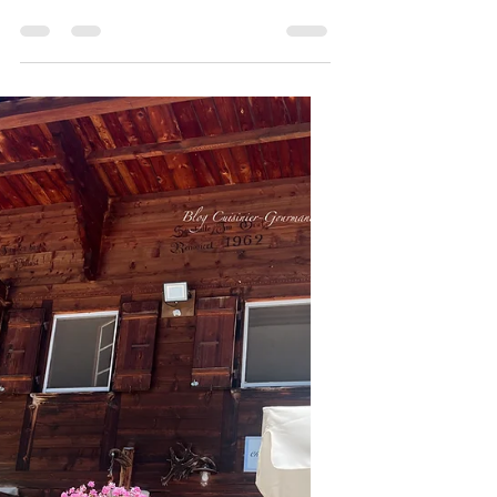
Après l’effort, le réconfort. Ce midi, direction la
buvette Le Vuipay, aux Paccots, un établissement
qui a été repris il y a 26 ans par la famille Liaudat.
Ça faisait plus d’une dizaine d’années que je
n’étais plus monté à la buvette « Le Vuipay ».
Avant, quand j’habitais en Veveyse, j’y montais
fréquemment, et notamment en famille. Habitant La
Gruyère depuis quelques années maintenant, je
suis plus enclin à visiter les buvettes autour de
Charmey. Mais ce retour m’a fait plai