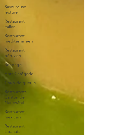
Savoureuse
lecture
Restaurant
italien
Restaurant
méditerranéen
Restaurant
péruvien
Sondage
Hors Catégorie
Coup de gueule
Restaurants
Canton de
Neuchâtel
Restaurant
mexicain
Restaurant
Libanais