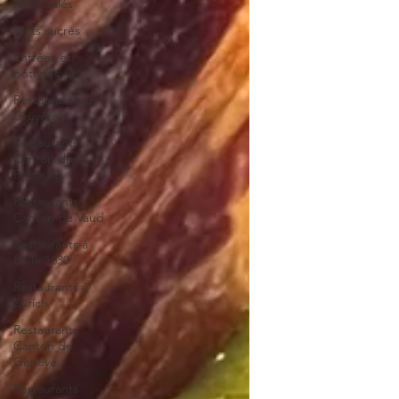
Mets Salés
Mets sucrés
Entrées et
potages
Restaurants en
Gruyère
Restaurants
Canton de
Fribourg
Restaurants
Canton de Vaud
Restaurants à
Bulle 1630
Restaurants à
Zürich
Restaurants
Canton de
Genève
Restaurants