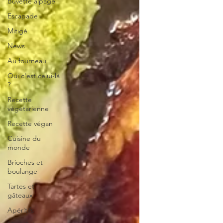
Buvette alpage
Escapade
Mitigé
News
Au fourneau
Qui c'est celui-là
?
Recette
végétarienne
Recette végan
Cuisine du
monde
Brioches et
boulange
Tartes et
gâteaux
Apéritifs