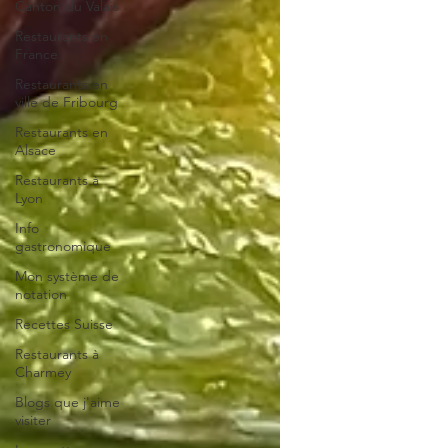
Canton du Valais
Restaurants en
France
Restaurants en
ville de Fribourg
Restaurants en
Alsace
Restaurants à
Lyon
Info
gastronomique
Mon système de
notation
Recettes Suisse
Restaurants à
Charmey
Blogs que j'aime
visiter