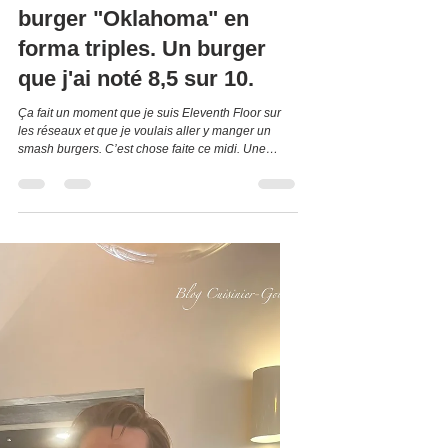
Admin
14 juil.
3 min de lecture
Eleventh Floor à Granges-
Paccot 1763. C'est simple,
je me suis régalé avec
mon très bon smash
burger "Oklahoma" en
forma triples. Un burger
que j'ai noté 8,5 sur 10.
Ça fait un moment que je suis Eleventh Floor sur
les réseaux et que je voulais aller y manger un
smash burgers. C’est chose faite ce midi. Une
première pour moi et une belle découverte ! Situé
dans le complexe Forum Fribourg, route du Lac 12,
à Granges-Paccot. Il se situe presque en face du
Casino. Prenez à droite au rond-point et vous êtes
arrivés. C’est à gauche. Il y a quelques places de
parc devant l’établissement. Le cadre est agréable,
chaleureux et très lumineux. Le