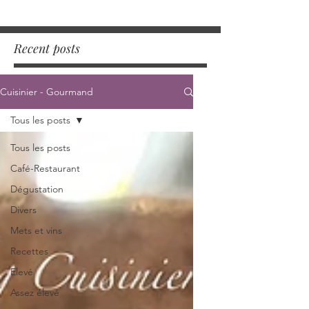
Recent posts
Cuisinier - Gourmand
Tous les posts
Tous les posts
Café-Restaurant
Dégustation
Divers
Mets et vins
Recettes
Elevé
Assez élevé