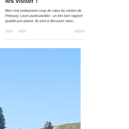
Alors, ne tardez pas à aller
les visiter !
Mes cinq restaurants coup de cœur du canton de
Fribourg. Leurs particularités : un très bon rapport
qualité-prix-plaisir. Ils sont à découvrir sans
hésitation, surtout si vous aimez la bonne cuisine.
En plus ils sont décimés dans tout le canton. Leurs
particularités, en plus de leurs bonnes cuisines, ils
ont l’avantage de proposer des prix tout doux.
L'Atelier Greng à Greng. District du Lac. Gros, gros
coup de cœur ce midi à l'Atelier Greng à Greng, un
établissement repr