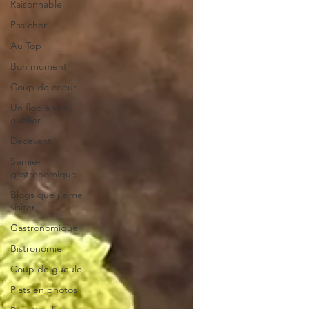
Raisonnable
Pas cher
Au Top
Bon moment
Coup de coeur
Un flop à vite
oublier
Décevant
Semie-
gastronomique
Blogs que j'aime
visiter
Gastronomique
Bistronomie
Coup de gueule
Plats en photos