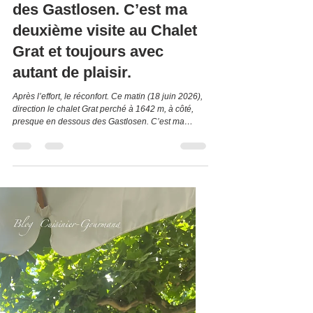
Ce matin, direction le
chalet Grat perché à 1642
m, presque en dessous
des Gastlosen. C’est ma
deuxième visite au Chalet
Grat et toujours avec
autant de plaisir.
Après l’effort, le réconfort. Ce matin (18 juin 2026),
direction le chalet Grat perché à 1642 m, à côté,
presque en dessous des Gastlosen. C’est ma
deuxième visite au Chalet Grat, la première fois,
j’étais venu lors d’une belle balade à pied autour
des Gastlosen. Une balade que je recommande. 5
km à 9,5 % de moyenne, de quoi m’ouvrir l’appétit,
mais quelle vue incroyable ! Les Gastlosen. Ce
midi, c’est à vélo que je me rends au chalet. C’est
une montée très difficile sur une